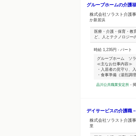
グループホームの介護
株式会社ソラスト介護
か新居浜
医療・介護・保育・教
ど、人とテクノロジー
時給 1,235円
- パート
グループホーム ソ
≪主なお仕事内容≫
・入居者の見守り、
・食事準備（湯煎調理）、
-
掲
品川公共職業安定所
デイサービスの介護職
株式会社ソラスト介護
里