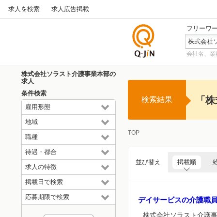
求人を検索
求人広告掲載
フリーワ
会社名、業
仕事探
しの求
株式会社ソラスト介護事業本部の
人サイ
求人
トQ-JiN
条件検索
「株
検索結果
雇用形態
地域
TOP
職種
待遇・都合
並び替え
掲載順
求人の特徴
掲載日で検索
応募期限で検索
デイサービスの介護職
株式会社ソラスト介護