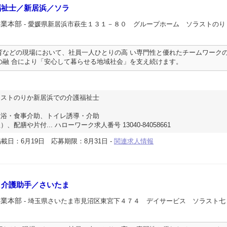
福祉士／新居浜／ソラ
事業本部
- 愛媛県新居浜市萩生１３１－８０ グループホーム ソラストのり
育などの現場において、社員一人ひとりの高 い専門性と優れたチームワーク
の融 合により「安心して暮らせる地域社会」を支え続けます。
ラストのりか新居浜での介護福祉士
入浴・食事介助、トイレ誘導・介助
配膳や片付... ハローワーク求人番号 13040-84058661
載日：6月19日
応募期限：8月31日
-
関連求人情報
－介護助手／さいたま
事業本部
- 埼玉県さいたま市見沼区東宮下４７４ デイサービス ソラスト七