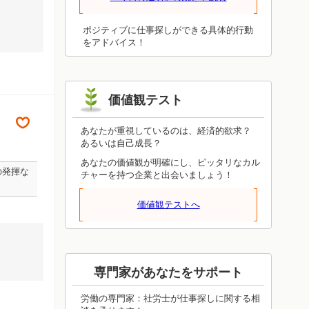
を整えながら伸び続けるので、諦めさえ
しなければ進み続けます。投げ出してし
まったらそこで終了です。焦って無理を
ポジティブに仕事探しができる具体的行動
押し通さず、しっかり根差していけるよ
をアドバイス！
うに状況を整えてください。それが前進
につながります。
価値観テスト
あなたが重視しているのは、経済的欲求？
あるいは自己成長？
あなたの価値観が明確にし、ピッタリなカル
の発揮な
チャーを持つ企業と出会いましょう！
価値観テストへ
専門家があなたをサポート
労働の専門家：社労士が仕事探しに関する相