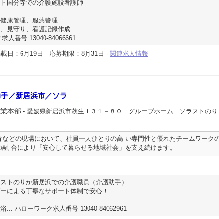
スト国分寺での介護施設看護師
、健康管理、服薬管理
助、見守り、看護記録作成
人番号 13040-84066661
載日：6月19日
応募期限：8月31日
-
関連求人情報
助手／新居浜市／ソラ
事業本部
- 愛媛県新居浜市萩生１３１－８０ グループホーム ソラストのり
育などの現場において、社員一人ひとりの高 い専門性と優れたチームワーク
の融 合により「安心して暮らせる地域社会」を支え続けます。
ラストのりか新居浜での介護職員（介護助手）
ダーによる丁寧なサポート体制で安心！
. ハローワーク求人番号 13040-84062961