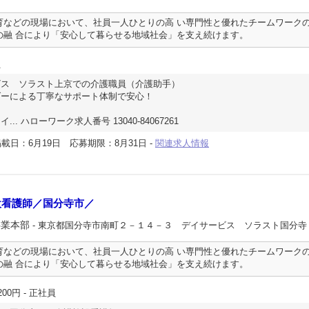
育などの現場において、社員一人ひとりの高 い専門性と優れたチームワーク
の融 合により「安心して暮らせる地域社会」を支え続けます。
員
ビス ソラスト上京での介護職員（介護助手）
ダーによる丁寧なサポート体制で安心！
. ハローワーク求人番号 13040-84067261
載日：6月19日
応募期限：8月31日
-
関連求人情報
設看護師／国分寺市／
事業本部
- 東京都国分寺市南町２－１４－３ デイサービス ソラスト国分寺
育などの現場において、社員一人ひとりの高 い専門性と優れたチームワーク
の融 合により「安心して暮らせる地域社会」を支え続けます。
200円
- 正社員