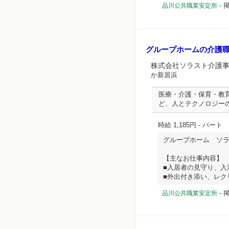
-
掲
品川公共職業安定所
グループホームの介護
株式会社ソラスト介護
か新居浜
医療・介護・保育・教
ど、人とテクノロジー
時給 1,185円
- パート
グループホーム ソ
【主なお仕事内容】
■入居者の見守り、入
■外出付き添い、レクリ..
-
掲
品川公共職業安定所