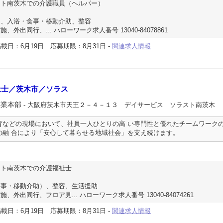
スト南茨木での介護職員（ヘルパー）
助、入浴・食事・移動介助、整容
外出同行、... ハローワーク求人番号 13040-84078861
載日：6月19日
応募期限：8月31日
-
関連求人情報
祉士／茨木市／ソラス
事業本部
- 大阪府茨木市天王２－４－１３ デイサービス ソラスト南茨木
育などの現場において、社員一人ひとりの高 い専門性と優れたチームワーク
の融 合により「安心して暮らせる地域社会」を支え続けます。
スト南茨木での介護福祉士
食事・移動介助）、整容、生活援助
外出同行、フロア見... ハローワーク求人番号 13040-84074261
載日：6月19日
応募期限：8月31日
-
関連求人情報