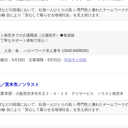
育などの現場において、社員一人ひとりの高 い専門性と優れたチームワーク
の融 合により「安心して暮らせる地域社会」を支え続けます。
スト南茨木での介護職員（介護助手）◆無資格
る丁寧なサポート体制で安心！
浴・食... ハローワーク求人番号 13040-84080361
載日：6月19日
応募期限：8月31日
-
関連求人情報
員／茨木市／ソラスト
事業本部
- 大阪府茨木市天王２－４－１３ デイサービス ソラスト南茨木
育などの現場において、社員一人ひとりの高 い専門性と優れたチームワーク
の融 合により「安心して暮らせる地域社会」を支え続けます。