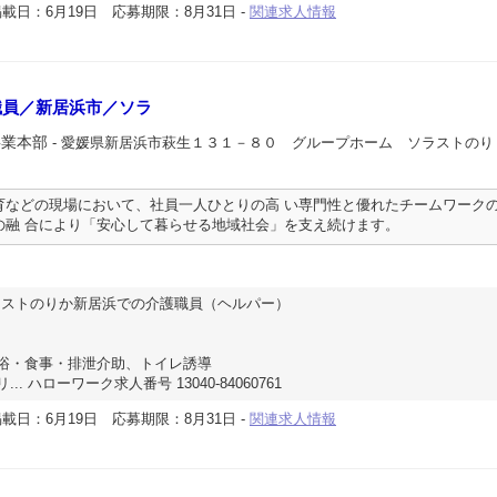
載日：6月19日
応募期限：8月31日
-
関連求人情報
職員／新居浜市／ソラ
事業本部
- 愛媛県新居浜市萩生１３１－８０ グループホーム ソラストのり
育などの現場において、社員一人ひとりの高 い専門性と優れたチームワーク
の融 合により「安心して暮らせる地域社会」を支え続けます。
ラストのりか新居浜での介護職員（ヘルパー）
浴・食事・排泄介助、トイレ誘導
. ハローワーク求人番号 13040-84060761
載日：6月19日
応募期限：8月31日
-
関連求人情報