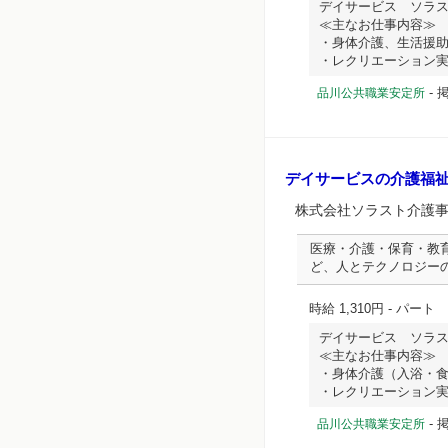
デイサービス ソラ
≪主なお仕事内容≫
・身体介護、生活援
・レクリエーション実施、
-
掲
品川公共職業安定所
デイサービスの介護福
株式会社ソラスト介護
医療・介護・保育・教
ど、人とテクノロジー
時給 1,310円
- パート
デイサービス ソラ
≪主なお仕事内容≫
・身体介護（入浴・
・レクリエーション実施、
-
掲
品川公共職業安定所