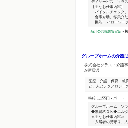
デイサービス ソラ
【主なお仕事内容】
・バイタルチェック
・食事介助、移乗介
・機能... ハローワーク求
-
掲
品川公共職業安定所
グループホームの介護
株式会社ソラスト介護
か新居浜
医療・介護・保育・教
ど、人とテクノロジー
時給 1,155円
- パート
グループホーム ソ
◆無資格ＯＫ◆エル
≪主なお仕事内容≫
・入居者の見守り、入浴..