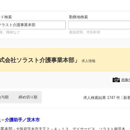
ード検索
勤務地検索
種、職種など
都道府県、市区町村
式会社ソラスト介護事業本部」
求人情報
画像
給与順
締め切り順
求人検索結果 1747 件
新
員－介護助手／茨木市
事業本部
- 大阪府茨木市天王２－４－１３ デイサービス ソラスト南茨木