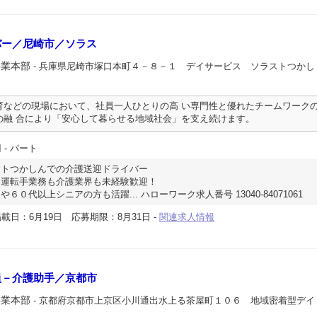
バー／尼崎市／ソラス
事業本部
- 兵庫県尼崎市塚口本町４－８－１ デイサービス ソラストつかし
育などの現場において、社員一人ひとりの高 い専門性と優れたチームワーク
の融 合により「安心して暮らせる地域社会」を支え続けます。
円
- パート
ストつかしんでの介護送迎ドライバー
、運転手業務も介護業界も未経験歓迎！
０代以上シニアの方も活躍... ハローワーク求人番号 13040-84071061
載日：6月19日
応募期限：8月31日
-
関連求人情報
員－介護助手／京都市
事業本部
- 京都府京都市上京区小川通出水上る茶屋町１０６ 地域密着型デイ