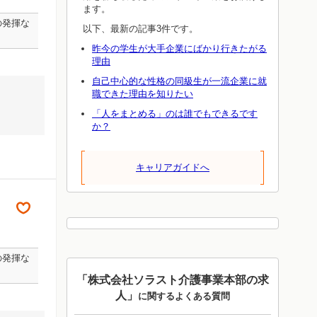
ます。
の発揮な
以下、最新の記事3件です。
昨今の学生が大手企業にばかり行きたがる
理由
自己中心的な性格の同級生が一流企業に就
職できた理由を知りたい
「人をまとめる」のは誰でもできるです
か？
キャリアガイドへ
の発揮な
「株式会社ソラスト介護事業本部の求
人」
に関するよくある質問