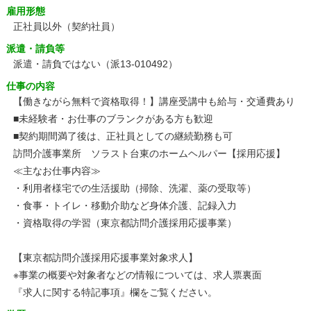
雇用形態
正社員以外（契約社員）
派遣・請負等
派遣・請負ではない（派13-010492）
仕事の内容
【働きながら無料で資格取得！】講座受講中も給与・交通費あり
■未経験者・お仕事のブランクがある方も歓迎
■契約期間満了後は、正社員としての継続勤務も可
訪問介護事業所 ソラスト台東のホームヘルパー【採用応援】
≪主なお仕事内容≫
・利用者様宅での生活援助（掃除、洗濯、薬の受取等）
・食事・トイレ・移動介助など身体介護、記録入力
・資格取得の学習（東京都訪問介護採用応援事業）
【東京都訪問介護採用応援事業対象求人】
※事業の概要や対象者などの情報については、求人票裏面
『求人に関する特記事項』欄をご覧ください。