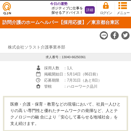
今日の運勢
ポジティブに仕事を
詳細
探せるアドバイス！
ログイン
メニュー
仕事
訪問介護のホームヘルパー【採用応援】／東京都台東区
探し
の求
人サ
イト
Q-JiN
株式会社ソラスト介護事業本部
求人番号：13040-66250361
採用人数
：1人
掲載開始日
：5月14日（86日前）
応募期限
：7月31日（あと8日）
管轄
：ハローワーク品川
医療・介護・保育・教育などの現場において、社員一人ひと
りの高 い専門性と優れたチームワークの発揮など、人とテ
クノロジーの融 合により「安心して暮らせる地域社会」を
支え続けます。