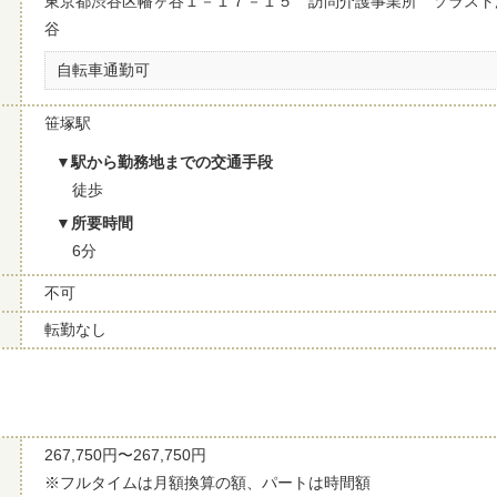
東京都渋谷区幡ヶ谷１－１７－１５ 訪問介護事業所 ソラスト
谷
自転車通勤可
笹塚駅
駅から勤務地までの交通手段
徒歩
所要時間
6分
不可
転勤なし
267,750円〜267,750円
※フルタイムは月額換算の額、パートは時間額