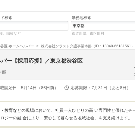
ード検索
勤務地検索
種、職種など
都道府県、市区町村
渋谷区-ホームヘルパー
株式会社ソラスト介護事業本部（ID：13040-66181561
ルパー【採用応援】／東京都渋谷区
本部
載開始日
：5月14日（86日前）
応募期限
：7月31日（あと8日）
・教育などの現場において、社員一人ひとりの高 い専門性と優れたチ
ロジーの融 合により「安心して暮らせる地域社会」を支え続けます。