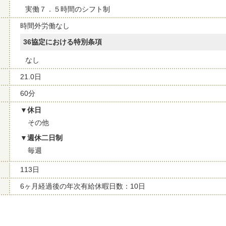
実働７．５時間のシフト制
時間外労働なし
36協定における特別条項
なし
21.0日
60分
休日
その他
週休二日制
毎週
113日
6ヶ月経過後の年次有給休暇日数：10日