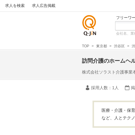
求人を検索
求人広告掲載
フリーワ
会社名、業
仕事探
しの求
TOP
東京都
渋谷区
人サイ
トQ-JiN
訪問介護のホームヘ
株式会社ソラスト介護事業
採用人数
：1人
掲
医療・介護・保育
など、人とテクノ