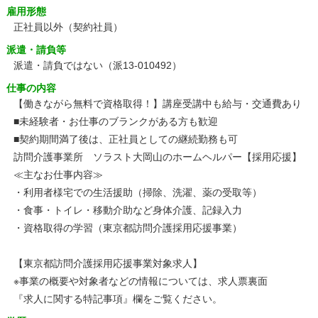
雇用形態
正社員以外（契約社員）
派遣・請負等
派遣・請負ではない（派13-010492）
仕事の内容
【働きながら無料で資格取得！】講座受講中も給与・交通費あり
■未経験者・お仕事のブランクがある方も歓迎
■契約期間満了後は、正社員としての継続勤務も可
訪問介護事業所 ソラスト大岡山のホームヘルパー【採用応援】
≪主なお仕事内容≫
・利用者様宅での生活援助（掃除、洗濯、薬の受取等）
・食事・トイレ・移動介助など身体介護、記録入力
・資格取得の学習（東京都訪問介護採用応援事業）
【東京都訪問介護採用応援事業対象求人】
※事業の概要や対象者などの情報については、求人票裏面
『求人に関する特記事項』欄をご覧ください。