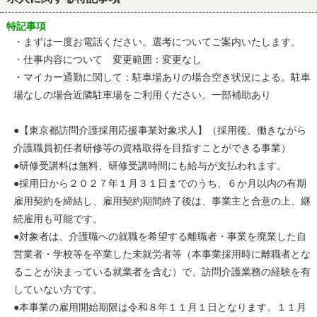
特記事項
・まずは一度お電話ください。選考についてご案内いたします。
・仕事内容について 変更範囲：変更なし
・マイカー通勤に関して：駐車場ありの場合空き状況による。駐車
場なしの場合近隣駐車場をご利用ください。一部補助あり
●【東京都訪問介護採用応援事業対象求人】（採用後、働きながら
介護職員初任者研修等の資格取得を目指すことができる事業）
●研修受講料は無料、研修受講時間にも給与が支払われます。
●採用日から２０２７年１月３１日までのうち、６か月以内の有期
雇用契約を締結し、雇用契約期間終了後は、事業主と合意の上、継
続雇用も可能です。
●対象者は、介護職への就職を希望する離職者・事業を廃業した自
営業者・学校等を卒業した未就労者等（本事業採用時に離職者とな
ることが決まっている就業者を含む）で、訪問介護業務の経験を有
していない方です。
●本事業の雇用開始期限は令和８年１１月１日となります。１１月