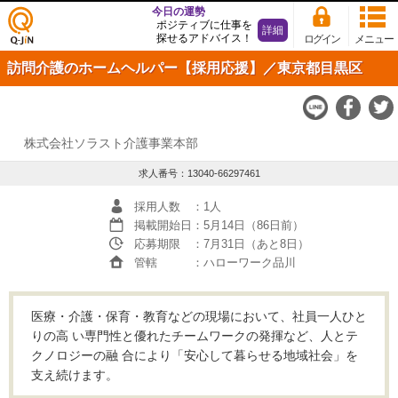
今日の運勢
ポジティブに仕事を
詳細
探せるアドバイス！
ログイン
メニュー
仕事
訪問介護のホームヘルパー【採用応援】／東京都目黒区
探し
の求
人サ
イト
Q-JiN
株式会社ソラスト介護事業本部
求人番号：13040-66297461
採用人数
：1人
掲載開始日
：5月14日（86日前）
応募期限
：7月31日（あと8日）
管轄
：ハローワーク品川
医療・介護・保育・教育などの現場において、社員一人ひと
りの高 い専門性と優れたチームワークの発揮など、人とテ
クノロジーの融 合により「安心して暮らせる地域社会」を
支え続けます。