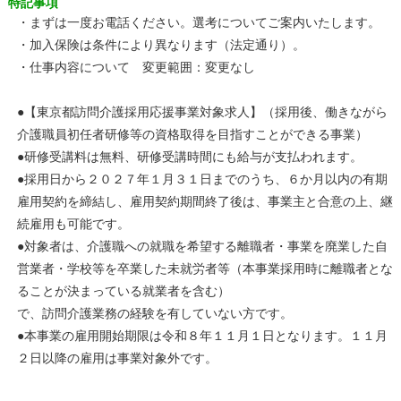
特記事項
・まずは一度お電話ください。選考についてご案内いたします。
・加入保険は条件により異なります（法定通り）。
・仕事内容について 変更範囲：変更なし
●【東京都訪問介護採用応援事業対象求人】（採用後、働きながら
介護職員初任者研修等の資格取得を目指すことができる事業）
●研修受講料は無料、研修受講時間にも給与が支払われます。
●採用日から２０２７年１月３１日までのうち、６か月以内の有期
雇用契約を締結し、雇用契約期間終了後は、事業主と合意の上、継
続雇用も可能です。
●対象者は、介護職への就職を希望する離職者・事業を廃業した自
営業者・学校等を卒業した未就労者等（本事業採用時に離職者とな
ることが決まっている就業者を含む）
で、訪問介護業務の経験を有していない方です。
●本事業の雇用開始期限は令和８年１１月１日となります。１１月
２日以降の雇用は事業対象外です。