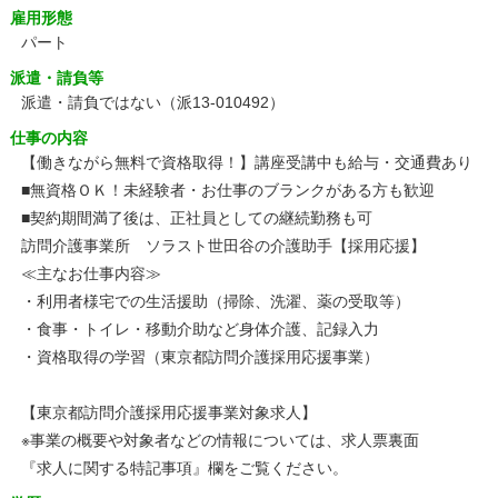
雇用形態
パート
派遣・請負等
派遣・請負ではない（派13-010492）
仕事の内容
【働きながら無料で資格取得！】講座受講中も給与・交通費あり
■無資格ＯＫ！未経験者・お仕事のブランクがある方も歓迎
■契約期間満了後は、正社員としての継続勤務も可
訪問介護事業所 ソラスト世田谷の介護助手【採用応援】
≪主なお仕事内容≫
・利用者様宅での生活援助（掃除、洗濯、薬の受取等）
・食事・トイレ・移動介助など身体介護、記録入力
・資格取得の学習（東京都訪問介護採用応援事業）
【東京都訪問介護採用応援事業対象求人】
※事業の概要や対象者などの情報については、求人票裏面
『求人に関する特記事項』欄をご覧ください。