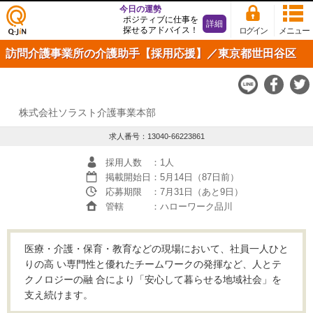
今日の運勢
ポジティブに仕事を
詳細
探せるアドバイス！
ログイン
メニュー
仕事
訪問介護事業所の介護助手【採用応援】／東京都世田谷区
探し
の求
人サ
イト
Q-JiN
株式会社ソラスト介護事業本部
求人番号：13040-66223861
採用人数
：1人
掲載開始日
：5月14日（87日前）
応募期限
：7月31日（あと9日）
管轄
：ハローワーク品川
医療・介護・保育・教育などの現場において、社員一人ひと
りの高 い専門性と優れたチームワークの発揮など、人とテ
クノロジーの融 合により「安心して暮らせる地域社会」を
支え続けます。