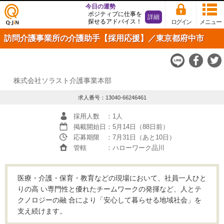
今日の運勢
ポジティブに仕事を
詳細
探せるアドバイス！
ログイン
メニュー
仕事
訪問介護事業所の介護助手【採用応援】／東京都府中市
探し
の求
人サ
イト
Q-JiN
株式会社ソラスト介護事業本部
求人番号：13040-66246461
採用人数
：1人
掲載開始日
：5月14日（88日前）
応募期限
：7月31日（あと10日）
管轄
：ハローワーク品川
医療・介護・保育・教育などの現場において、社員一人ひと
りの高 い専門性と優れたチームワークの発揮など、人とテ
クノロジーの融 合により「安心して暮らせる地域社会」を
支え続けます。