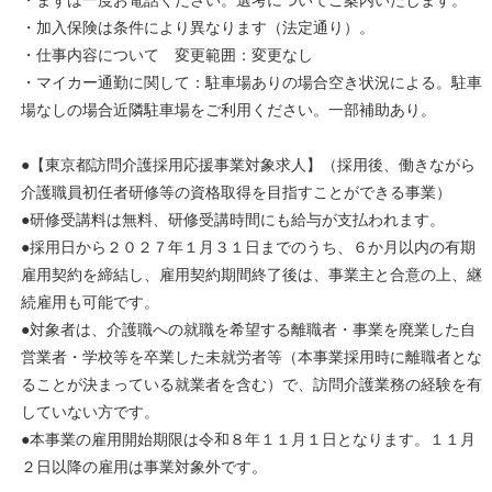
・まずは一度お電話ください。選考についてご案内いたします。
・加入保険は条件により異なります（法定通り）。
・仕事内容について 変更範囲：変更なし
・マイカー通勤に関して：駐車場ありの場合空き状況による。駐車
場なしの場合近隣駐車場をご利用ください。一部補助あり。
●【東京都訪問介護採用応援事業対象求人】（採用後、働きながら
介護職員初任者研修等の資格取得を目指すことができる事業）
●研修受講料は無料、研修受講時間にも給与が支払われます。
●採用日から２０２７年１月３１日までのうち、６か月以内の有期
雇用契約を締結し、雇用契約期間終了後は、事業主と合意の上、継
続雇用も可能です。
●対象者は、介護職への就職を希望する離職者・事業を廃業した自
営業者・学校等を卒業した未就労者等（本事業採用時に離職者とな
ることが決まっている就業者を含む）で、訪問介護業務の経験を有
していない方です。
●本事業の雇用開始期限は令和８年１１月１日となります。１１月
２日以降の雇用は事業対象外です。