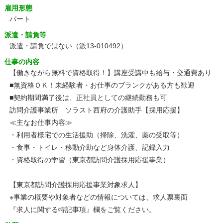
雇用形態
パート
派遣・請負等
派遣・請負ではない（派13-010492）
仕事の内容
【働きながら無料で資格取得！】講座受講中も給与・交通費あり
■無資格ＯＫ！未経験者・お仕事のブランクがある方も歓迎
■契約期間満了後は、正社員としての継続勤務も可
訪問介護事業所 ソラスト西府の介護助手【採用応援】
≪主なお仕事内容≫
・利用者様宅での生活援助（掃除、洗濯、薬の受取等）
・食事・トイレ・移動介助など身体介護、記録入力
・資格取得の学習（東京都訪問介護採用応援事業）
【東京都訪問介護採用応援事業対象求人】
※事業の概要や対象者などの情報については、求人票裏面
『求人に関する特記事項』欄をご覧ください。