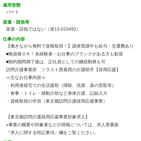
雇用形態
パート
派遣・請負等
派遣・請負ではない（派13-010492）
仕事の内容
【働きながら無料で資格取得！】講座受講中も給与・交通費あり
■無資格ＯＫ！未経験者・お仕事のブランクがある方も歓迎
■契約期間満了後は、正社員としての継続勤務も可
訪問介護事業所 ソラスト西葛西の介護助手【採用応援】
≪主なお仕事内容≫
・利用者様宅での生活援助（掃除、洗濯、薬の受取等）
・食事・トイレ・移動介助など身体介護、記録入力
・資格取得の学習（東京都訪問介護採用応援事業）
【東京都訪問介護採用応援事業対象求人】
※事業の概要や対象者などの情報については、求人票裏面
『求人に関する特記事項』欄をご覧ください。