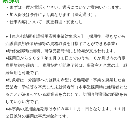
特記事項
・まずは一度お電話ください。選考についてご案内いたします。
・加入保険は条件により異なります（法定通り）。
・仕事内容について 変更範囲：変更なし
●【東京都訪問介護採用応援事業対象求人】（採用後、働きながら
介護職員初任者研修等の資格取得を目指すことができる事業）
●研修受講料は無料、研修受講時間にも給与が支払われます。
●採用日から２０２７年１月３１日までのうち、６か月以内の有期
雇用契約を締結し、雇用契約期間終了後は、事業主と合意の上、継
続雇用も可能です。
●対象者は、介護職への就職を希望する離職者・事業を廃業した自
営業者・学校等を卒業した未就労者等（本事業採用時に離職者とな
ることが決まっている就業者を含む）で、訪問介護業務の経験を有
していない方です。
●本事業の雇用開始期限は令和８年１１月１日となります。１１月
２日以降の雇用は事業対象外です。