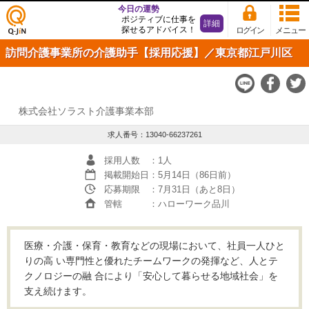
今日の運勢
ポジティブに仕事を
詳細
探せるアドバイス！
ログイン
メニュー
仕事
訪問介護事業所の介護助手【採用応援】／東京都江戸川区
探し
の求
人サ
イト
Q-JiN
株式会社ソラスト介護事業本部
求人番号：13040-66237261
採用人数
：1人
掲載開始日
：5月14日（86日前）
応募期限
：7月31日（あと8日）
管轄
：ハローワーク品川
医療・介護・保育・教育などの現場において、社員一人ひと
りの高 い専門性と優れたチームワークの発揮など、人とテ
クノロジーの融 合により「安心して暮らせる地域社会」を
支え続けます。