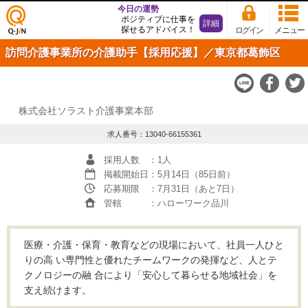
今日の運勢
ポジティブに仕事を
詳細
探せるアドバイス！
ログイン
メニュー
仕事
訪問介護事業所の介護助手【採用応援】／東京都葛飾区
探し
の求
人サ
イト
Q-JiN
株式会社ソラスト介護事業本部
求人番号：13040-66155361
採用人数
：1人
掲載開始日
：5月14日（85日前）
応募期限
：7月31日（あと7日）
管轄
：ハローワーク品川
医療・介護・保育・教育などの現場において、社員一人ひと
りの高 い専門性と優れたチームワークの発揮など、人とテ
クノロジーの融 合により「安心して暮らせる地域社会」を
支え続けます。