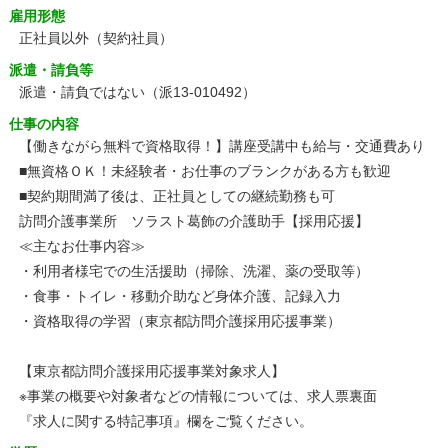
雇用形態
正社員以外（契約社員）
派遣・請負等
派遣・請負ではない（派13-010492）
仕事の内容
【働きながら無料で資格取得！】講座受講中も給与・交通費あり
■無資格ＯＫ！未経験者・お仕事のブランクがある方も歓迎
■契約期間満了後は、正社員としての継続勤務も可
訪問介護事業所 ソラスト葛飾の介護助手【採用応援】
≪主なお仕事内容≫
・利用者様宅での生活援助（掃除、洗濯、薬の受取等）
・食事・トイレ・移動介助など身体介護、記録入力
・資格取得の学習（東京都訪問介護採用応援事業）
【東京都訪問介護採用応援事業対象求人】
※事業の概要や対象者などの情報については、求人票裏面
『求人に関する特記事項』欄をご覧ください。