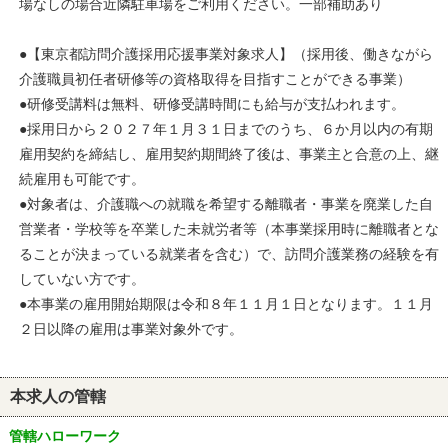
場なしの場合近隣駐車場をご利用ください。一部補助あり
●【東京都訪問介護採用応援事業対象求人】（採用後、働きながら
介護職員初任者研修等の資格取得を目指すことができる事業）
●研修受講料は無料、研修受講時間にも給与が支払われます。
●採用日から２０２７年１月３１日までのうち、６か月以内の有期
雇用契約を締結し、雇用契約期間終了後は、事業主と合意の上、継
続雇用も可能です。
●対象者は、介護職への就職を希望する離職者・事業を廃業した自
営業者・学校等を卒業した未就労者等（本事業採用時に離職者とな
ることが決まっている就業者を含む）で、訪問介護業務の経験を有
していない方です。
●本事業の雇用開始期限は令和８年１１月１日となります。１１月
２日以降の雇用は事業対象外です。
本求人の管轄
管轄ハローワーク