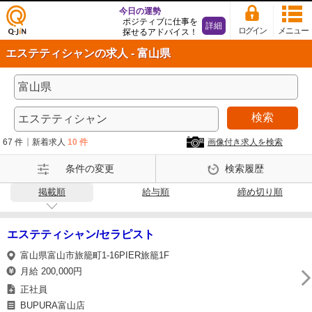
今日の運勢
ポジティブに仕事を
詳細
ログイン
メニュー
探せるアドバイス！
仕事
エステティシャンの求人 - 富山県
探し
の求
人サ
イト
検索
Q-Ji
N
67 件
新着求人
10 件
画像付き求人を検索
条件の変更
検索履歴
掲載順
給与順
締め切り順
エステティシャン/セラピスト
富山県富山市旅籠町1-16PIER旅籠1F
月給 200,000円
正社員
BUPURA富山店