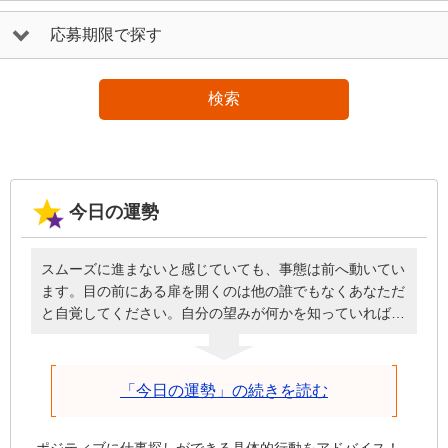
応募期限で探す
検索
今日の運勢
スムーズに進まないと感じていても、事態は前へ動いてい
ます。目の前にある扉を開くのは他の誰でもなくあなただ
と自覚してください。自分の望みが何かを知っていれば、
必要なときに頭を下げてお願いしたり、周囲に援助しても
らったりと謙虚な姿勢で臨めるはず。誰のせいにもせず自
分が歩を進めることを前提に、深刻にならず明るく元気に
「今日の運勢」の続きを読む
話しかけた方が、今日は物事がうまくいきます。