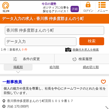
今日の運勢
ポジティブに仕事を
詳細
ログイン
メニュー
探せるアドバイス！
仕事
データ入力の求人 - 香川県 仲多度郡まんのう町
探し
の求
人サ
イト
検索
Q-Ji
N
1 件
新着求人
0 件
画像付き求人を検索
条件の変更
検索履歴
掲載順
給与順
締め切り順
一般事務員
個人の能力や意見を尊重し、社長を中心にチームワークのとれた会 社を
目指しています。
香川県仲多度郡まんのう町宮田１０１９番１７
月給 170,000円