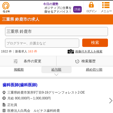
今日の運勢
ポジティブに仕事を
詳細
ログイン
メニュー
探せるアドバイス！
仕事
三重県 鈴鹿市の求人
探し
の求
人サ
イト
検索
Q-Ji
N
1922 件
新着求人
163 件
画像付き求人を検索
条件の変更
検索履歴
掲載順
給与順
締め切り順
歯科医師(歯科医師)
三重県鈴鹿市算所9丁目9-19グリーンフォレスト2-DE
月給 800,000円～1,000,000円
正社員
医療法人白馬会 ルピナス歯科鈴鹿