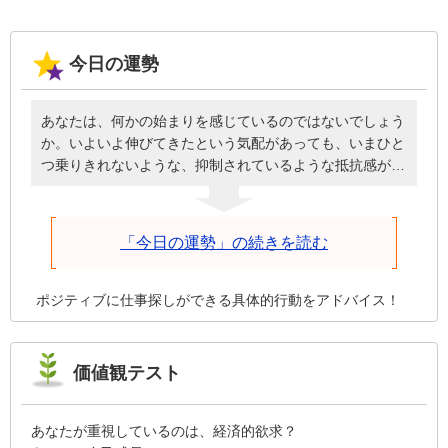
今日の運勢
あなたは、何かの始まりを感じているのではないでしょう
か。いよいよ伸びてきたという気配があっても、いまひと
つ乗りきれないような、抑制されているような抵抗感があ
るかもしれません。しかし、いま始めることは時間をかけ
て環境を整えながら伸び続けるので、諦めさえしなければ
進み続けます。投げ出してしまったらそこで終了です。焦
「今日の運勢」の続きを読む
って無理を押し通さず、しっかり根差していけるように状
況を整えてください。それが前進につながります。
ポジティブに仕事探しができる具体的行動をアドバイス！
価値観テスト
あなたが重視しているのは、経済的欲求？