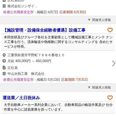
正社員以外
株式会社ジンザイ．
鈴鹿公共職業安定所
- 掲載日:4月7日
応募期限:6月30日
関連求人情報
【施設管理・設備保全経験者優遇】設備工事
本田技研及びグループ各社を主要顧客として機城設備工事とメンテ ナン
ス工事を行う。流体輪送や熱移動に関するコンサルティングを 含めたサ
ービスが特長。
三重県鈴鹿市平野町７６８６番地１０
月給 400,000円 ～ 650,000円
正社員
中山水熱工業 株式会社
鈴鹿公共職業安定所
- 掲載日:5月13日
応募期限:7月31日
関連求人情報
運送業／土日祝休み
大手自動車メーカー系列企業において、自動車部品の輸送作業及び 仕分
作業を中心に請負業務を担っています。