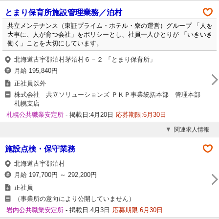
とまり保育所施設管理業務／泊村
共立メンテナンス（東証プライム・ホテル・寮の運営）グループ 「人を
大事に、人が育つ会社」をポリシーとし、社員一人ひとりが 「いきいき
働く」ことを大切にしています。
北海道古宇郡泊村茅沼村６－２ 「とまり保育所」
月給 195,840円
正社員以外
株式会社 共立ソリューションズ ＰＫＰ事業統括本部 管理本部
札幌支店
札幌公共職業安定所
- 掲載日:4月20日
応募期限:6月30日
関連求人情報
施設点検・保守業務
北海道古宇郡泊村
月給 197,700円 ～ 292,200円
正社員
（事業所の意向により公開していません）
岩内公共職業安定所
- 掲載日:4月3日
応募期限:6月30日