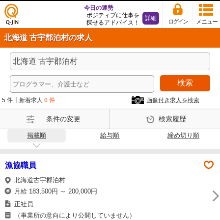
今日の運勢
ポジティブに仕事を
詳細
ログイン
メニュー
探せるアドバイス！
仕事
北海道 古宇郡泊村の求人
探し
の求
人サ
イト
検索
Q-Ji
N
5 件
新着求人
0 件
画像付き求人を検索
条件の変更
検索履歴
掲載順
給与順
締め切り順
漁協職員
北海道古宇郡泊村
月給 183,500円 ～ 200,000円
正社員
（事業所の意向により公開していません）