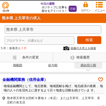
今日の運勢
ポジティブに仕事を
詳細
ログイン
メニュー
探せるアドバイス！
仕事
熊本県 上天草市の求人
探し
の求
人サ
イト
検索
Q-Ji
N
5 件
新着求人
0 件
画像付き求人を検索
条件の変更
検索履歴
掲載順
給与順
締め切り順
金融機関業務（信用金庫）
地域金融機関として、地元密着、地域貢献を掲げ、地元経済の発展 、地
域の人々の生活向上に資するよう日々地道な活動を続けていま す。
熊本県天草市太田町９番地３（本店） または天草市、上天草市、苓
北町の各支店