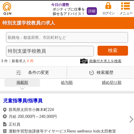
今日の運勢
ポジティブに仕事を
詳細
ログイン
メニュー
探せるアドバイス！
仕事
特別支援学校教員の求人
探し
の求
人サ
イト
検索
Q-Ji
N
3 件
新着求人
0 件
画像付き求人を検索
条件の変更
検索履歴
掲載順
給与順
締め切り順
児童指導員/指導員
群馬県太田市小舞木町224
月給 200,000円～240,000円
正社員
運動学習型放課後等デイサービスReno wellness kids太田教室