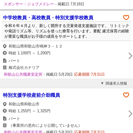
スポンサー：ジョブメドレー
- 掲載日:7月18日
中学校教員・高校教員・特別支援学校教員
令和６年４月より、新しく開所する児童発達支援施設です。 リトミック
や発語リズム等、リズムを使った療育を行います。要配 慮児保育の経験
が豊富な職員がお子様の成長をサポートします。
和歌山県和歌山市鳴神３－１２
時給 1,100円 ～ 1,200円
パート
株式会社カナリア
和歌山公共職業安定所
- 掲載日:5月29日
応募期限:7月31日
関連求人情報
特別支援学校産前介助職員
和歌山県和歌山市
時給 1,255円 ～ 1,325円
パート
（事業所の意向により公開していません）
和歌山公共職業安定所
- 掲載日:5月20日
応募期限:7月31日