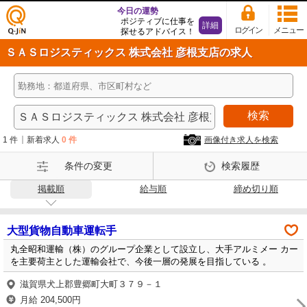
今日の運勢
ポジティブに仕事を
詳細
ログイン
メニュー
探せるアドバイス！
仕事
ＳＡＳロジスティックス 株式会社 彦根支店の求人
探し
の求
人サ
イト
検索
Q-Ji
N
1 件
新着求人
0 件
画像付き求人を検索
条件の変更
検索履歴
掲載順
給与順
締め切り順
大型貨物自動車運転手
丸全昭和運輸（株）のグループ企業として設立し、大手アルミメー カー
を主要荷主とした運輸会社で、今後一層の発展を目指している 。
滋賀県犬上郡豊郷町大町３７９－１
月給 204,500円