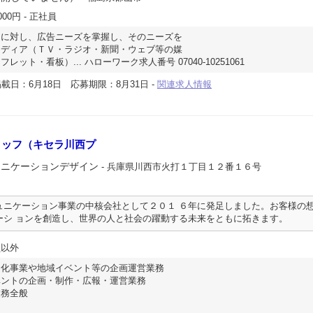
000円
- 正社員
トに対し、広告ニーズを掌握し、そのニーズを
メディア（ＴＶ・ラジオ・新聞・ウェブ等の媒
ット・看板）... ハローワーク求人番号 07040-10251061
載日：6月18日
応募期限：8月31日
-
関連求人情報
タッフ（キセラ川西プ
ュニケーションデザイン
- 兵庫県川西市火打１丁目１２番１６号
ュニケーション事業の中核会社として２０１ ６年に発足しました。お客様の
ーシ ョンを創造し、世界の人と社会の躍動する未来をともに拓きます。
員以外
文化事業や地域イベント等の企画運営業務
ベントの企画・制作・広報・運営業務
業務全般