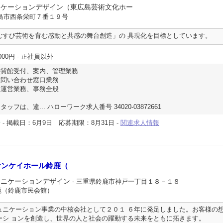
ニケーションデザイン（東広島芸術文化ホー
広島市西条栄町７番１９号
むすび芸術を育む感動と共感の舞台創造」の 具現化を目標としています。
000円
- 正社員以外
の貸館受付、案内、管理業務
種問い合わせ窓口業務
設運営業務、事務全般
は、違... ハローワーク求人番号 34020-03872661
-
掲載日：6月9日
応募期限：8月31日
-
関連求人情報
所
サンケイホール鈴鹿（
ュニケーションデザイン
- 三重県鈴鹿市神戸一丁目１８－１８
鹿（鈴鹿市民会館）
ュニケーション事業の中核会社として２０１ ６年に発足しました。お客様の
ーシ ョンを創造し、世界の人と社会の躍動する未来をともに拓きます。