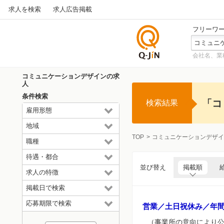
求人を検索
求人広告掲載
フリーワ
会社名、業
仕事探
しの求
コミュニケーションデザインの求
人サイ
人
トQ-JiN
条件検索
「コ
検索結果
雇用形態
地域
TOP
コミュニケーションデザイ
職種
待遇・都合
並び替え
掲載順
求人の特徴
掲載日で検索
応募期限で検索
営業／土日祝休み／年
（事業所の意向により