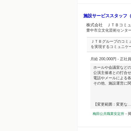
施設サービススタッフ
株式会社 ＪＴＢコミ
豊中市立文化芸術センタ
ＪＴＢグループのコミ
を実現するコミュニケ
月給 200,000円
- 正社
ホールや会議室など
公演主催者との打合
電話やメールによる
その他、施設運営に
【変更範囲：変更な... 
-
掲
梅田公共職業安定所