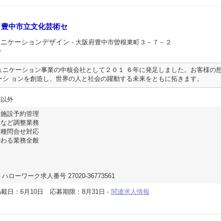
（豊中市立文化芸術セ
ュニケーションデザイン
- 大阪府豊中市曽根東町３－７－２
ー
ュニケーション事業の中核会社として２０１ ６年に発足しました。お客様の
ーシ ョンを創造し、世界の人と社会の躍動する未来をともに拓きます。
員以外
の施設予約管理
せなど調整業務
各種問合せ対応
関わる業務全般
ハローワーク求人番号 27020-36773561
載日：6月10日
応募期限：8月31日
-
関連求人情報