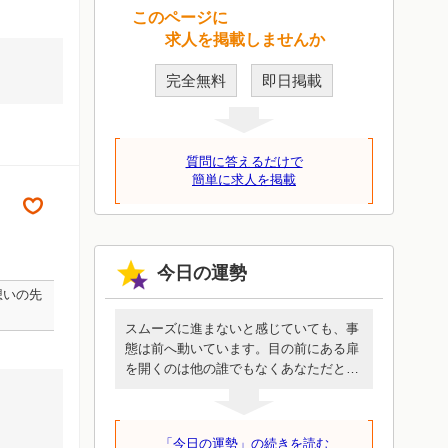
このページに
求人を掲載しませんか
完全無料
即日掲載
質問に答えるだけで
簡単に求人を掲載
今日の運勢
想いの先
スムーズに進まないと感じていても、事
態は前へ動いています。目の前にある扉
を開くのは他の誰でもなくあなただと自
覚してください。自分の望みが何かを知
っていれば、必要なときに頭を下げてお
願いしたり、周囲に援助してもらったり
「今日の運勢」の続きを読む