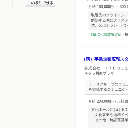
月給 180,000円 ～ 300,
取引先のクライアン
解決する為にクロス
体、又はチラシ・パンフレ
-
掲
郡山公共職業安定所
（請）事業企画広報ス
株式会社 ＪＴＢコミ
キセラ川西プラザ
ＪＴＢグループのコミ
を実現するコミュニケ
月給 200,000円
- 正社
文化ホールにおける
・文化事業や地域イ
・その他、施設運営