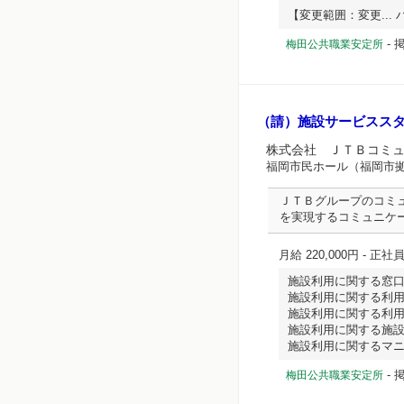
【変更範囲：変更... ハ
-
掲
梅田公共職業安定所
（請）施設サービスス
株式会社 ＪＴＢコミ
福岡市民ホール（福岡市
ＪＴＢグループのコミ
を実現するコミュニケ
月給 220,000円
- 正社
施設利用に関する窓
施設利用に関する利
施設利用に関する利
施設利用に関する施
施設利用に関するマニ...
-
掲
梅田公共職業安定所