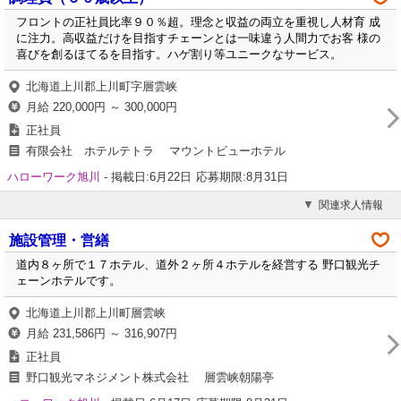
フロントの正社員比率９０％超。理念と収益の両立を重視し人材育 成
に注力。高収益だけを目指すチェーンとは一味違う人間力でお客 様の
喜びを創るほてるを目指す。ハゲ割り等ユニークなサービス。
北海道上川郡上川町字層雲峡
月給 220,000円 ～ 300,000円
正社員
有限会社 ホテルテトラ マウントビューホテル
ハローワーク旭川
-
掲載日:6月22日
応募期限:8月31日
関連求人情報
施設管理・営繕
道内８ヶ所で１７ホテル、道外２ヶ所４ホテルを経営する 野口観光チ
ェーンホテルです。
北海道上川郡上川町層雲峡
月給 231,586円 ～ 316,907円
正社員
野口観光マネジメント株式会社 層雲峡朝陽亭