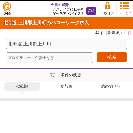
今日の運勢
ポジティブに仕事を
詳細
ログイン
メニュー
探せるアドバイス！
仕事
北海道 上川郡上川町のハローワーク求人
探し
の求
44 件
新着求人
0 件
人サ
イト
Q-Ji
検索
N
条件の変更
掲載順
給与順
締め切り順