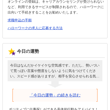
オンラインの登録は、キャリアカウンセリングが受けられない
など、利用できるサービスが制限されるので、ハローワークに
出向いて手続きすることをお勧めいたします。
求職申込の手順
ハローワークの求人に応募する方法
今日の運勢
今日はなんだかイケイケな空気感です。ただし、勢いづい
て荒っぽい言葉や態度をしないように気をつけてくださ
い。スピード感がありますが、相手を安心させられる気遣
いと優しさがうまくいくコツです。速い流れの中で、どれ
だけ落ち着いてそれぞれの物事に対応できるかが大切。用
意周到を心がけ、準備を怠らなければ周囲の勢いに流され
「今日の運勢」の続きを読む
ることにはなりません。自分自身の価値を信じて進んでく
ださい。先を急いで足元の小さな問題を見逃さないように
気をつけて。
ポジティブに仕事探しができる具体的行動をアドバイス！