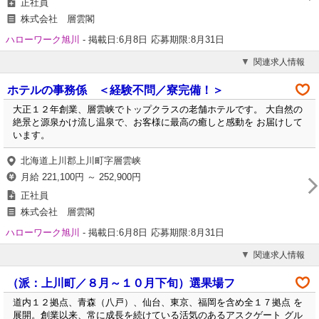
正社員
株式会社 層雲閣
ハローワーク旭川
-
掲載日:6月8日
応募期限:8月31日
関連求人情報
ホテルの事務係 ＜経験不問／寮完備！＞
大正１２年創業、層雲峡でトップクラスの老舗ホテルです。 大自然の
絶景と源泉かけ流し温泉で、お客様に最高の癒しと感動を お届けして
います。
北海道上川郡上川町字層雲峡
月給 221,100円 ～ 252,900円
正社員
株式会社 層雲閣
ハローワーク旭川
-
掲載日:6月8日
応募期限:8月31日
関連求人情報
（派：上川町／８月～１０月下旬）選果場フ
道内１２拠点、青森（八戸）、仙台、東京、福岡を含め全１７拠点 を
展開。創業以来、常に成長を続けている活気のあるアスクゲート グル