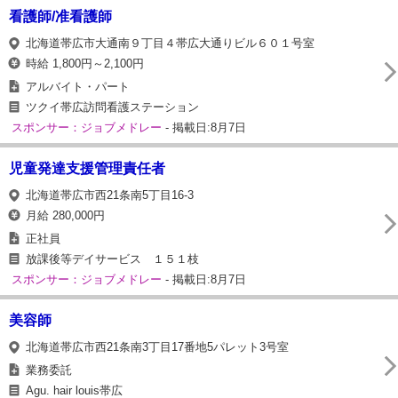
看護師/准看護師
北海道帯広市大通南９丁目４帯広大通りビル６０１号室
時給 1,800円～2,100円
アルバイト・パート
ツクイ帯広訪問看護ステーション
スポンサー：ジョブメドレー
- 掲載日:8月7日
児童発達支援管理責任者
北海道帯広市西21条南5丁目16‐3
月給 280,000円
正社員
放課後等デイサービス １５１枝
スポンサー：ジョブメドレー
- 掲載日:8月7日
美容師
北海道帯広市西21条南3丁目17番地5パレット3号室
業務委託
Agu. hair louis帯広