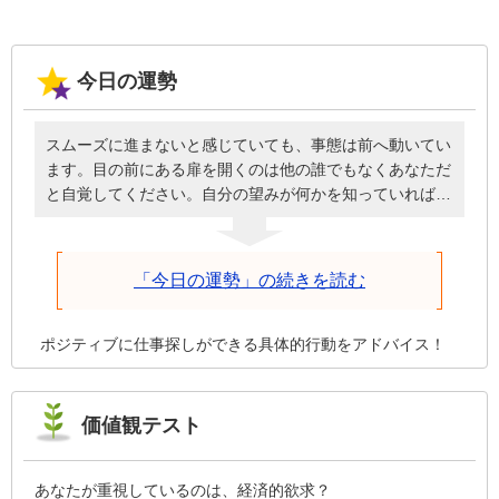
今日の運勢
スムーズに進まないと感じていても、事態は前へ動いてい
ます。目の前にある扉を開くのは他の誰でもなくあなただ
と自覚してください。自分の望みが何かを知っていれば、
必要なときに頭を下げてお願いしたり、周囲に援助しても
らったりと謙虚な姿勢で臨めるはず。誰のせいにもせず自
分が歩を進めることを前提に、深刻にならず明るく元気に
「今日の運勢」の続きを読む
話しかけた方が、今日は物事がうまくいきます。
ポジティブに仕事探しができる具体的行動をアドバイス！
価値観テスト
あなたが重視しているのは、経済的欲求？