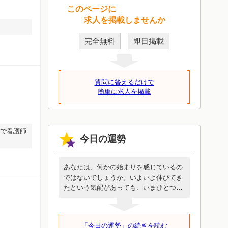
このページに
求人を掲載しませんか
！
完全無料
即日掲載
質問に答えるだけで
簡単に求人を掲載
院で看護師
今日の運勢
あなたは、何かの始まりを感じているの
ではないでしょうか。いよいよ伸びてき
たという気配があっても、いまひとつ乗
りきれないような、抑制されているよう
な抵抗感があるかもしれません。しか
し、いま始めることは時間をかけて環境
「今日の運勢」の続きを読む