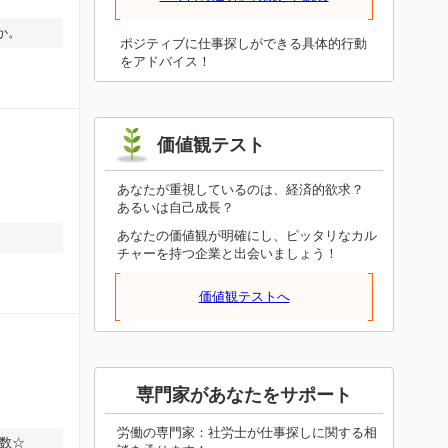
を整えながら伸び続けるので、諦めさえ
しなければ進み続けます。投げ出してし
か。
まったらそこで終了です。焦って無理を
ポジティブに仕事探しができる具体的行動
押し通さず、しっかり根差していけるよ
をアドバイス！
うに状況を整えてください。それが前進
につながります。
価値観テスト
あなたが重視しているのは、経済的欲求？
あるいは自己成長？
あなたの価値観が明確にし、ピッタリなカル
チャーを持つ企業と出会いましょう！
価値観テストへ
専門家があなたをサポート
労働の専門家：社労士が仕事探しに関する相
多数☆