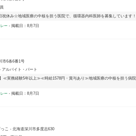
社員
】土日祝休み☆地域医療の中核を担う医院で、循環器内科医師を募集しています
-
掲載日：8月7日
ドレー
川市6条6番1号
- アルバイト・パート
開始】≪実務経験5年以上≫≪時給1578円・賞与あり≫地域医療の中核を担う病
-
掲載日：8月7日
ドレー
ぜっこ
- 北海道深川市多度志630