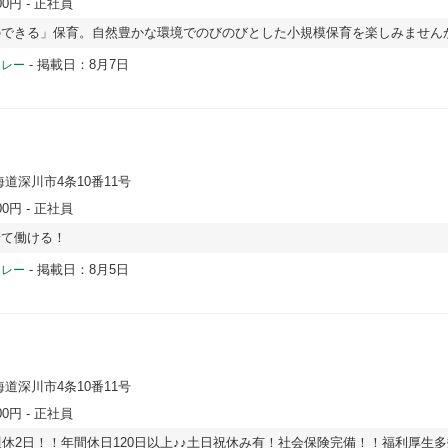
00円
- 正社員
のできる」保育。自然豊かな環境でのびのびとした小規模保育を楽しみません
-
掲載日：8月7日
ドレー
海道深川市4条10番11号
00円
- 正社員
せて働ける！
-
掲載日：8月5日
ドレー
海道深川市4条10番11号
00円
- 正社員
週休2日！！年間休日120日以上♪♪土日祝休み有！社会保険完備！！福利厚生