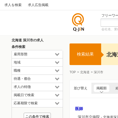
求人を検索
求人広告掲載
フリーワ
会社名、業
仕事探
しの求
北海道 深川市の求人
人サイ
条件検索
トQ-JiN
北海
検索結果
雇用形態
地域
職種
TOP
北海道
深川市
待遇・都合
求人の特徴
並び替え
掲載順
掲載日で検索
応募期限で検索
医師
深川市立病院
- 北海道深