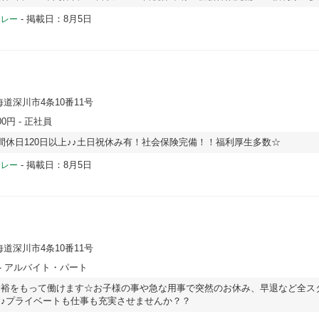
-
掲載日：8月5日
ドレー
海道深川市4条10番11号
00円
- 正社員
間休日120日以上♪♪土日祝休み有！社会保険完備！！福利厚生多数☆
-
掲載日：8月5日
ドレー
海道深川市4条10番11号
- アルバイト・パート
余裕をもって働けます☆お子様の事や急な用事で突然のお休み、早退など全ス
♪プライベートも仕事も充実させませんか？？