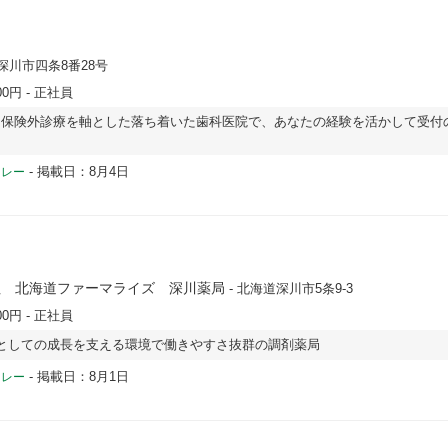
深川市四条8番28号
00円
- 正社員
】保険外診療を軸とした落ち着いた歯科医院で、あなたの経験を活かして受付
-
掲載日：8月4日
ドレー
社 北海道ファーマライズ 深川薬局
- 北海道深川市5条9-3
00円
- 正社員
としての成長を支える環境で働きやすさ抜群の調剤薬局
-
掲載日：8月1日
ドレー