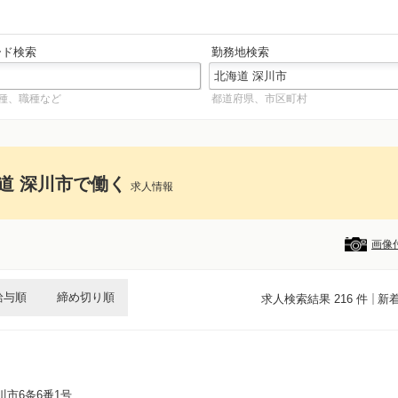
ード検索
勤務地検索
種、職種など
都道府県、市区町村
道 深川市で働く
求人情報
画像
給与順
締め切り順
求人検索結果 216 件
新
川市6条6番1号