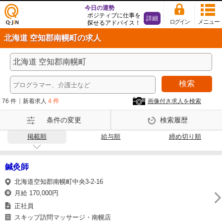
今日の運勢
ポジティブに仕事を
詳細
ログイン
メニュー
探せるアドバイス！
仕事
北海道 空知郡南幌町の求人
探し
の求
人サ
イト
検索
Q-Ji
N
76 件
新着求人
4 件
画像付き求人を検索
条件の変更
検索履歴
掲載順
給与順
締め切り順
鍼灸師
北海道空知郡南幌町中央3-2-16
月給 170,000円
正社員
スキップ訪問マッサージ・南幌店