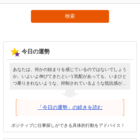
検索
今日の運勢
あなたは、何かの始まりを感じているのではないでしょう
か。いよいよ伸びてきたという気配があっても、いまひと
つ乗りきれないような、抑制されているような抵抗感があ
るかもしれません。しかし、いま始めることは時間をかけ
て環境を整えながら伸び続けるので、諦めさえしなければ
進み続けます。投げ出してしまったらそこで終了です。焦
「今日の運勢」の続きを読む
って無理を押し通さず、しっかり根差していけるように状
況を整えてください。それが前進につながります。
ポジティブに仕事探しができる具体的行動をアドバイス！