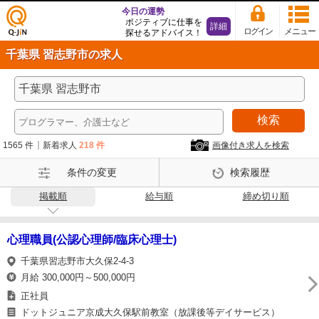
今日の運勢
ポジティブに仕事を
詳細
ログイン
メニュー
探せるアドバイス！
仕事
千葉県 習志野市の求人
探し
の求
人サ
イト
検索
Q-Ji
N
1565 件
新着求人
218 件
画像付き求人を検索
条件の変更
検索履歴
掲載順
給与順
締め切り順
心理職員(公認心理師/臨床心理士)
千葉県習志野市大久保2-4-3
月給 300,000円～500,000円
正社員
ドットジュニア京成大久保駅前教室（放課後等デイサービス）