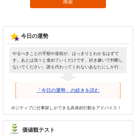
検索
今日の運勢
やるべきことの手順や道程が、はっきりとわかるはずで
す。あとは淡々と進めていくだけです。好き嫌いで判断し
ないでください。誰も代わってくれないあなたにしか行け
ない道です。めんどうに見えても簡単に見えても、この一
歩を進めることが必ず役立ちます。眺めるだけではわかっ
たつもりにしかならず、体験しなければ得られないもので
「今日の運勢」の続きを読む
す。今日は体験することを重視してみてください。上手く
いったかどうかは、いずれ見えてきます。今日の結果に一
喜一憂しないで、成功しても失敗しても、周りへの感謝を
ポジティブに仕事探しができる具体的行動をアドバイス！
忘れないようにしてください。
価値観テスト