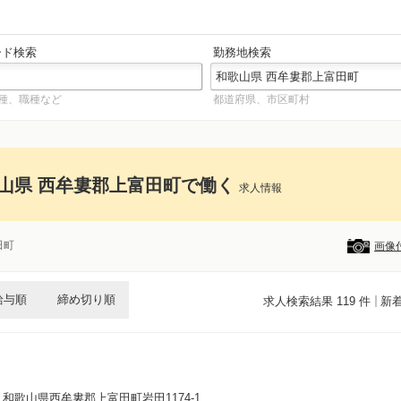
ード検索
勤務地検索
種、職種など
都道府県、市区町村
山県 西牟婁郡上富田町で働く
求人情報
田町
画像
給与順
締め切り順
求人検索結果 119 件
新
- 和歌山県西牟婁郡上富田町岩田1174-1