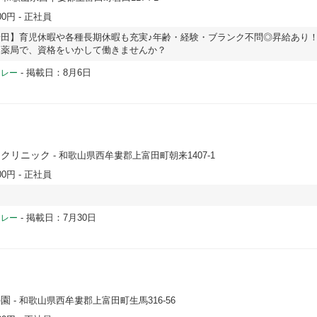
00円
- 正社員
田】育児休暇や各種長期休暇も充実♪年齢・経験・ブランク不問◎昇給あり
当薬局で、資格をいかして働きませんか？
-
掲載日：8月6日
ドレー
田クリニック
- 和歌山県西牟婁郡上富田町朝来1407-1
00円
- 正社員
！
-
掲載日：7月30日
ドレー
の園
- 和歌山県西牟婁郡上富田町生馬316-56