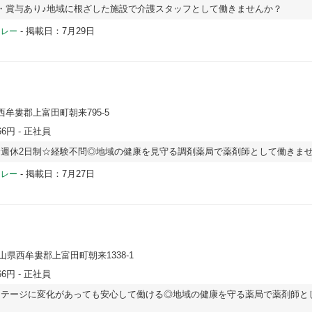
・賞与あり♪地域に根ざした施設で介護スタッフとして働きませんか？
-
掲載日：7月29日
ドレー
西牟婁郡上富田町朝来795-5
66円
- 正社員
週休2日制☆経験不問◎地域の健康を見守る調剤薬局で薬剤師として働きま
-
掲載日：7月27日
ドレー
歌山県西牟婁郡上富田町朝来1338-1
66円
- 正社員
ステージに変化があっても安心して働ける◎地域の健康を守る薬局で薬剤師と