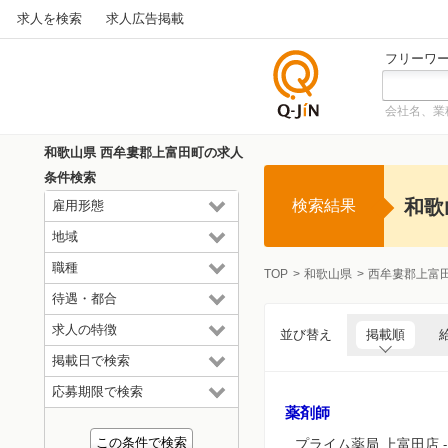
求人を検索
求人広告掲載
フリーワ
会社名、業
仕事探
しの求
和歌山県 西牟婁郡上富田町の求人
人サイ
条件検索
トQ-JiN
和歌
検索結果
雇用形態
地域
職種
TOP
和歌山県
西牟婁郡上富
待遇・都合
求人の特徴
並び替え
掲載順
掲載日で検索
応募期限で検索
薬剤師
プライム薬局 上富田店