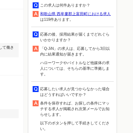
この求人は何件ありますか？
和歌山県 西牟婁郡上富田町における求人
は119件あります。
応募の後、採用結果が届くまでどれぐら
いかかりますか？
して働き
「Q-JiN」の求人は、応募してから3日以
内に結果通知が届きます。
ハローワークやバイトルなど他媒体の求
人については、そちらの基準に準拠しま
す。
応募したい求人が見つからなかった場合
はどうすればいいですか？
条件を保存すれば、お探しの条件にマッ
チする求人が掲載され次第メールでお知
らせします。
以下のボタンを押して手続きしてくださ
い。