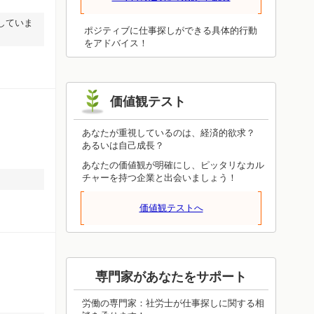
ことが必ず役立ちます。眺めるだけでは
わかったつもりにしかならず、体験しな
していま
ければ得られないものです。今日は体験
ポジティブに仕事探しができる具体的行動
することを重視してみてください。上手
をアドバイス！
くいったかどうかは、いずれ見えてきま
す。今日の結果に一喜一憂しないで、成
功しても失敗しても、周りへの感謝を忘
れないようにしてください。
価値観テスト
あなたが重視しているのは、経済的欲求？
あるいは自己成長？
あなたの価値観が明確にし、ピッタリなカル
チャーを持つ企業と出会いましょう！
価値観テストへ
専門家があなたをサポート
労働の専門家：社労士が仕事探しに関する相