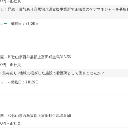
00円
- 正社員
なし！昇給・賞与あり◎居宅介護支援事業所で正職員のケアマネジャーを募集
-
掲載日：7月29日
ドレー
の園
- 和歌山県西牟婁郡上富田町生馬316-56
00円
- 正社員
・賞与あり♪地域に根ざした施設で看護師として働きませんか？
-
掲載日：7月29日
ドレー
の園
- 和歌山県西牟婁郡上富田町生馬316-56
00円
- 正社員