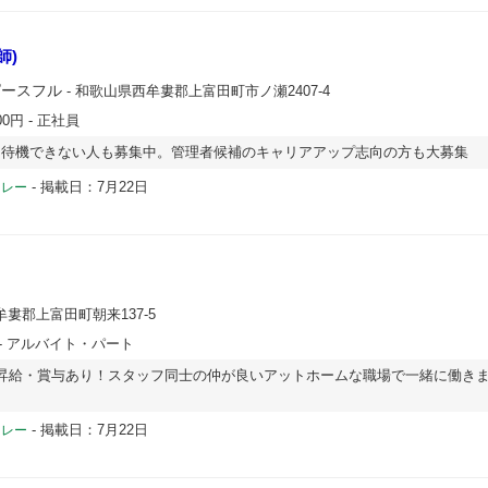
師)
ピースフル
- 和歌山県西牟婁郡上富田町市ノ瀬2407-4
00円
- 正社員
】待機できない人も募集中。管理者候補のキャリアアップ志向の方も大募集
-
掲載日：7月22日
ドレー
牟婁郡上富田町朝来137-5
- アルバイト・パート
昇給・賞与あり！スタッフ同士の仲が良いアットホームな職場で一緒に働き
-
掲載日：7月22日
ドレー