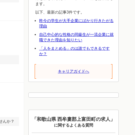
ます。
以下、最新の記事3件です。
昨今の学生が大手企業にばかり行きたがる
理由
自己中心的な性格の同級生が一流企業に就
職できた理由を知りたい
「人をまとめる」のは誰でもできるです
か？
キャリアガイドへ
「和歌山県 西牟婁郡上富田町の求人」
せんか？
に関するよくある質問