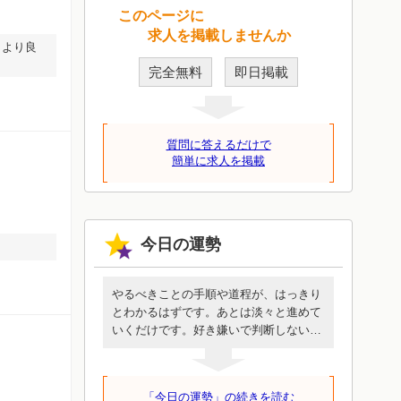
このページに
求人を掲載しませんか
！より良
完全無料
即日掲載
質問に答えるだけで
簡単に求人を掲載
今日の運勢
やるべきことの手順や道程が、はっきり
とわかるはずです。あとは淡々と進めて
いくだけです。好き嫌いで判断しないで
ください。誰も代わってくれないあなた
にしか行けない道です。めんどうに見え
ても簡単に見えても、この一歩を進める
「今日の運勢」の続きを読む