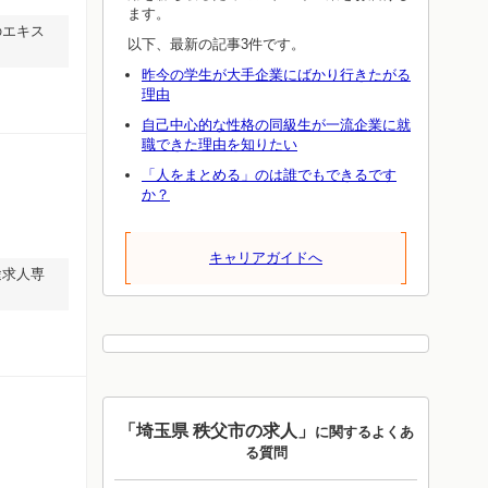
ます。
のエキス
以下、最新の記事3件です。
昨今の学生が大手企業にばかり行きたがる
理由
自己中心的な性格の同級生が一流企業に就
職できた理由を知りたい
「人をまとめる」のは誰でもできるです
か？
キャリアガイドへ
途求人専
「埼玉県 秩父市の求人」
に関するよくあ
る質問