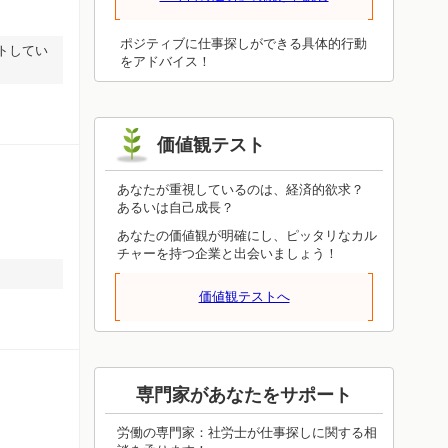
厚みを増し、成長して柱になるための道
がスタートしそうです。あなた自身のセ
ールスポイントは、やる気や生き甲斐に
ポジティブに仕事探しができる具体的行動
トしてい
ちゃんとつながっていますか？本当の能
をアドバイス！
力が開花するには、外からの評価ではな
く自己評価を高めることが大切です。
価値観テスト
あなたが重視しているのは、経済的欲求？
あるいは自己成長？
あなたの価値観が明確にし、ピッタリなカル
チャーを持つ企業と出会いましょう！
価値観テストへ
専門家があなたをサポート
労働の専門家：社労士が仕事探しに関する相