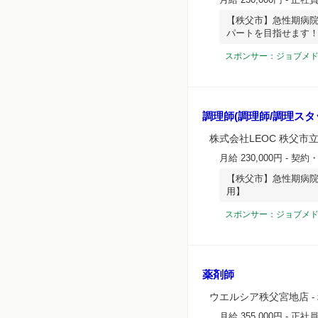
【秩父市】急性期病院
パートを目指せます
スポンサー：ジョブメ
調理師(調理師/調理スタ
株式会社LEOC 秩父市
月給 230,000円
- 契約
【秩父市】急性期病院
用】
スポンサー：ジョブメ
薬剤師
ウエルシア秩父宮地店
-
月給 355,000円
- 正社