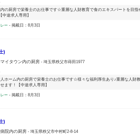
員
院内の厨房で栄養士のお仕事です☆重層な人財教育で食のエキスパートを目指
【中途求人専用】
-
掲載日：8月3日
ドレー
士)
のマイタウン内の厨房
- 埼玉県秩父市蒔田1977
員
人ホーム内の厨房で栄養士のお仕事です☆様々な福利厚生あり♪重層な人財
指せます！【中途求人専用】
-
掲載日：8月3日
ドレー
士)
一病院内の厨房
- 埼玉県秩父市中村町2-8-14
員