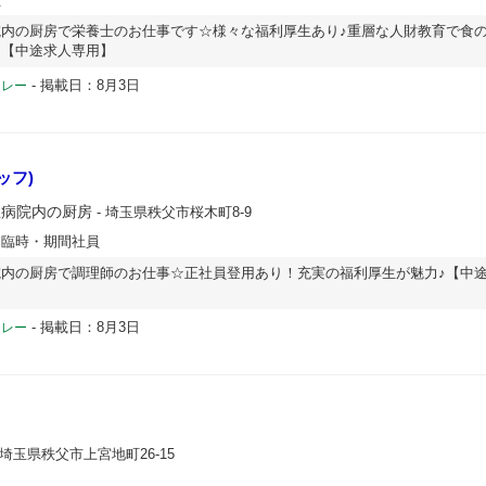
内の厨房で栄養士のお仕事です☆様々な福利厚生あり♪重層な人財教育で食
！【中途求人専用】
-
掲載日：8月3日
ドレー
ッフ)
立病院内の厨房
- 埼玉県秩父市桜木町8-9
・臨時・期間社員
内の厨房で調理師のお仕事☆正社員登用あり！充実の福利厚生が魅力♪【中
-
掲載日：8月3日
ドレー
 埼玉県秩父市上宮地町26-15
員