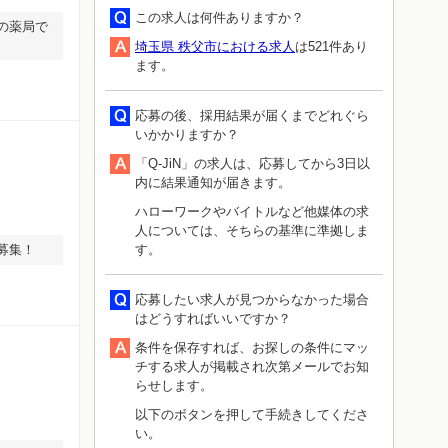
この求人は何件ありますか？
の薬局で
埼玉県 秩父市における求人
は521件あり
ます。
応募の後、採用結果が届くまでどれぐら
いかかりますか？
「Q-JiN」の求人は、応募してから3日以
内に結果通知が届きます。
ハローワークやバイトルなど他媒体の求
人については、そちらの基準に準拠しま
募集！
す。
応募したい求人が見つからなかった場合
はどうすればいいですか？
条件を保存すれば、お探しの条件にマッ
チする求人が掲載され次第メールでお知
らせします。
以下のボタンを押して手続きしてくださ
い。