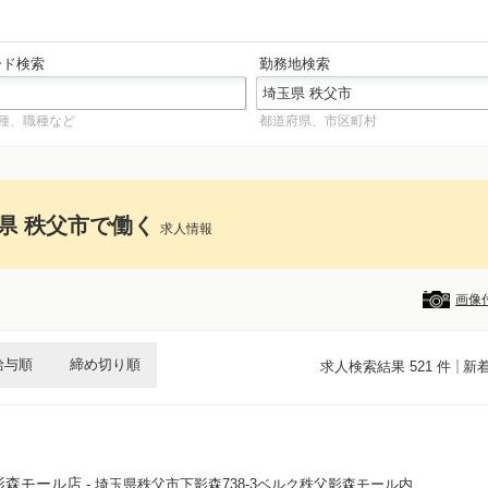
ード検索
勤務地検索
種、職種など
都道府県、市区町村
県 秩父市で働く
求人情報
画像
給与順
締め切り順
求人検索結果 521 件
新
影森モール店
- 埼玉県秩父市下影森738-3ベルク秩父影森モール内