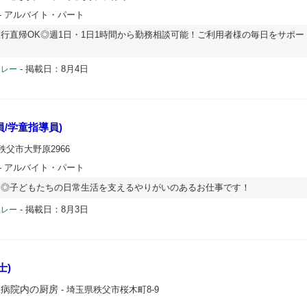
- アルバイト・パート
行直帰OK◎週1日・1日1時間から勤務相談可能！ご利用者様の毎日をサポー
-
掲載日：8月4日
ドレー
/学童指導員)
秩父市大野原2966
- アルバイト・パート
め◎子どもたちの日常生活を支えるやりがいのあるお仕事です！
-
掲載日：8月3日
ドレー
士)
立病院内の厨房
- 埼玉県秩父市桜木町8-9