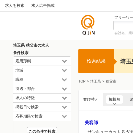
求人を検索
求人広告掲載
フリーワ
会社名、業
仕事探
しの求
埼玉県 秩父市の求人
人サイ
条件検索
トQ-JiN
埼玉
検索結果
雇用形態
地域
職種
TOP
埼玉県
秩父市
待遇・都合
求人の特徴
並び替え
掲載順
掲載日で検索
応募期限で検索
美容師
サンキューカット 秩父