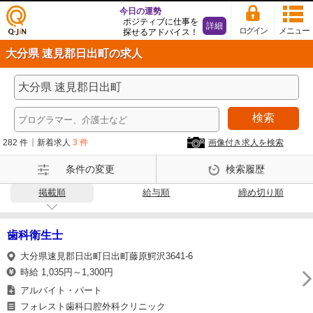
今日の運勢
ポジティブに仕事を
詳細
ログイン
メニュー
探せるアドバイス！
仕事
大分県 速見郡日出町の求人
探し
の求
人サ
イト
検索
Q-Ji
N
282 件
新着求人
3 件
画像付き求人を検索
条件の変更
検索履歴
掲載順
給与順
締め切り順
歯科衛生士
大分県速見郡日出町日出町藤原鰐沢3641-6
時給 1,035円～1,300円
アルバイト・パート
フォレスト歯科口腔外科クリニック