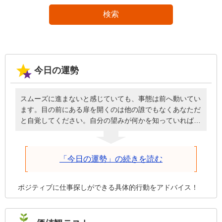
検索
今日の運勢
スムーズに進まないと感じていても、事態は前へ動いてい
ます。目の前にある扉を開くのは他の誰でもなくあなただ
と自覚してください。自分の望みが何かを知っていれば、
必要なときに頭を下げてお願いしたり、周囲に援助しても
らったりと謙虚な姿勢で臨めるはず。誰のせいにもせず自
分が歩を進めることを前提に、深刻にならず明るく元気に
「今日の運勢」の続きを読む
話しかけた方が、今日は物事がうまくいきます。
ポジティブに仕事探しができる具体的行動をアドバイス！