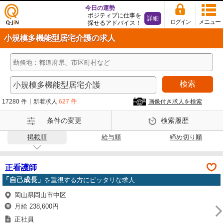
今日の運勢
ポジティブに仕事を
詳細
ログイン
メニュー
探せるアドバイス！
仕事
小規模多機能型居宅介護の求人
探し
の求
人サ
イト
検索
Q-Ji
N
17280 件
新着求人
627 件
画像付き求人を検索
条件の変更
検索履歴
掲載順
給与順
締め切り順
正看護師
「自己成長」
を重視する方にピッタリな求人
岡山県岡山市中区
月給 238,600円
正社員