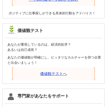
生き甲斐にちゃんとつながっていますか？本当の能力が開
花するには、外からの評価ではなく自己評価を高めること
が大切です。
ポジティブに仕事探しができる具体的行動をアドバイス！
価値観テスト
あなたが重視しているのは、経済的欲求？
あるいは自己成長？
あなたの価値観が明確にし、ピッタリなカルチャーを持つ企業
と出会いましょう！
価値観テストへ
専門家があなたをサポート