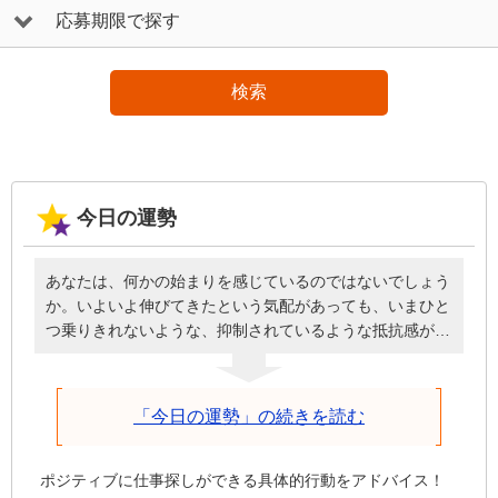
応募期限で探す
検索
今日の運勢
あなたは、何かの始まりを感じているのではないでしょう
か。いよいよ伸びてきたという気配があっても、いまひと
つ乗りきれないような、抑制されているような抵抗感があ
るかもしれません。しかし、いま始めることは時間をかけ
て環境を整えながら伸び続けるので、諦めさえしなければ
進み続けます。投げ出してしまったらそこで終了です。焦
「今日の運勢」の続きを読む
って無理を押し通さず、しっかり根差していけるように状
況を整えてください。それが前進につながります。
ポジティブに仕事探しができる具体的行動をアドバイス！