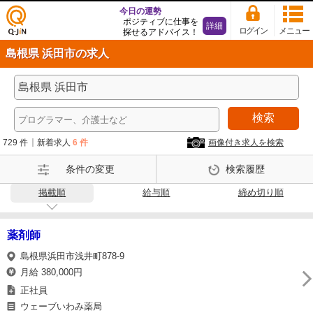
今日の運勢
ポジティブに仕事を
詳細
ログイン
メニュー
探せるアドバイス！
仕事
島根県 浜田市の求人
探し
の求
人サ
イト
検索
Q-Ji
N
729 件
新着求人
6 件
画像付き求人を検索
条件の変更
検索履歴
掲載順
給与順
締め切り順
薬剤師
島根県浜田市浅井町878-9
月給 380,000円
正社員
ウェーブいわみ薬局