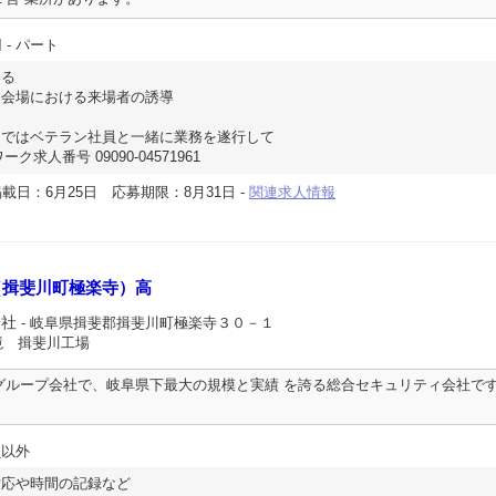
円
- パート
ける
会場における来場者の誘導
まではベテラン社員と一緒に業務を遂行して
ク求人番号 09090-04571961
載日：6月25日
応募期限：8月31日
-
関連求人情報
（揖斐川町極楽寺）高
会社
- 岐阜県揖斐郡揖斐川町極楽寺３０－１
境 揖斐川工場
グループ会社で、岐阜県下最大の規模と実績 を誇る総合セキュリティ会社で
員以外
対応や時間の記録など