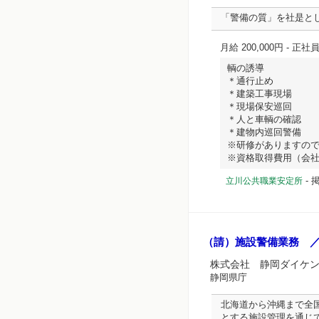
「警備の質」を社是と
月給 200,000円
- 正社
輌の誘導
＊通行止め
＊建築工事現場
＊現場保安巡回
＊人と車輌の確認
＊建物内巡回警備
※研修がありますの
※資格取得費用（会社全額.
-
掲
立川公共職業安定所
（請）施設警備業務 
株式会社 静岡ダイケ
静岡県庁
北海道から沖縄まで全
とする施設管理を通じ