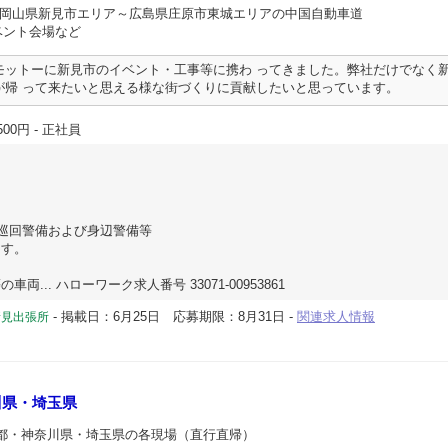
 岡山県新見市エリア～広島県庄原市東城エリアの中国自動車道
ベント会場など
モットーに新見市のイベント・工事等に携わ ってきました。弊社だけでなく
が帰 って来たいと思える様な街づくりに貢献したいと思っています。
500円
- 正社員
巡回警備および身辺警備等
ます。
... ハローワーク求人番号 33071-00953861
-
掲載日：6月25日
応募期限：8月31日
-
関連求人情報
新見出張所
川県・埼玉県
京都・神奈川県・埼玉県の各現場（直行直帰）