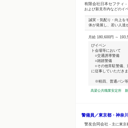
有限会社日本セフティ
-
および新見市内などのイ
誠実・気配り・向上を
体が発展し、若い人達
月給 180,600円 ～ 193,
びイベン
ト会場等において
○交通誘導警備
○雑踏警備
○その他常駐警備、
に従事していただき
※軽四、普通バン等の車両
高梁公共職業安定所 
警備員／東京都・神奈
警友合同会社
- 主に東