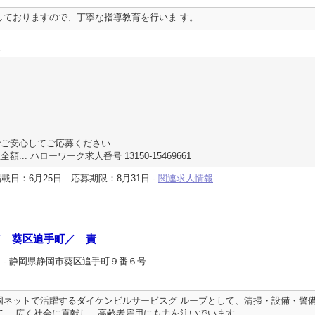
しておりますので、丁寧な指導教育を行いま す。
員
でご安心してご応募ください
.. ハローワーク求人番号 13150-15469661
載日：6月25日
応募期限：8月31日
-
関連求人情報
／ 葵区追手町／ 責
ン
- 静岡県静岡市葵区追手町９番６号
国ネットで活躍するダイケンビルサービスグ ループとして、清掃・設備・警
て、 広く社会に貢献し、高齢者雇用にも力を注いでいます。