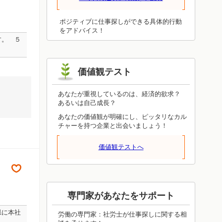
を整えながら伸び続けるので、諦めさえ
しなければ進み続けます。投げ出してし
まったらそこで終了です。焦って無理を
ポジティブに仕事探しができる具体的行動
押し通さず、しっかり根差していけるよ
をアドバイス！
す。 ５
うに状況を整えてください。それが前進
につながります。
価値観テスト
あなたが重視しているのは、経済的欲求？
あるいは自己成長？
あなたの価値観が明確にし、ピッタリなカル
チャーを持つ企業と出会いましょう！
価値観テストへ
専門家があなたをサポート
県に本社
労働の専門家：社労士が仕事探しに関する相