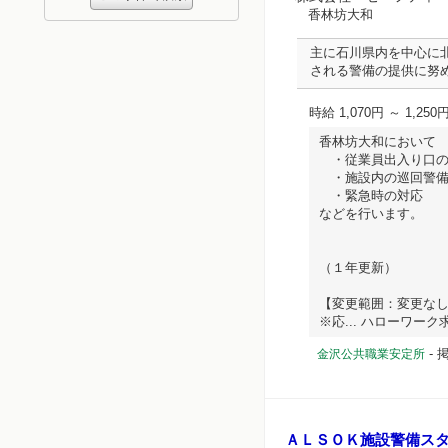
香林坊大和
主に石川県内を中心に
される警備の提供に努
時給 1,070円 ～ 1,250
香林坊大和において
・従業員出入り口の
・施設内の巡回警
・緊急時の対応
などを行います。
（１年更新）
【変更範囲：変更な
※応... ハローワーク求人
-
掲
金沢公共職業安定所
ＡＬＳＯＫ施設警備ス