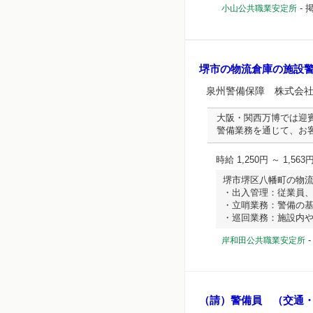
-
掲
小山公共職業安定所
堺市の物流倉庫の施設
泉州警備保障 株式会
大阪・関西万博では迎
警備業務を通じて、お
時給 1,250円 ～ 1,563
堺市堺区八幡町の物
・出入管理：従業員
・立哨業務：警備の
・巡回業務：施設内や...
岸和田公共職業安定所
（請）警備員 （交通