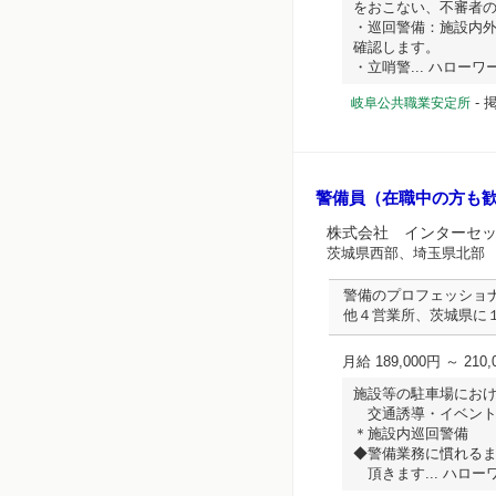
をおこない、不審者
・巡回警備：施設内
確認します。
・立哨警... ハローワーク
-
掲
岐阜公共職業安定所
警備員（在職中の方も
株式会社 インターセ
茨城県西部、埼玉県北部
警備のプロフェッショ
他４営業所、茨城県に
月給 189,000円 ～ 210,
施設等の駐車場にお
交通誘導・イベント
＊施設内巡回警備
◆警備業務に慣れる
頂きます... ハローワー