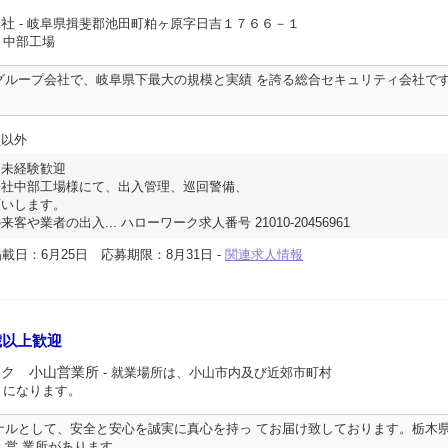
会社
- 岐阜県揖斐郡池田町粕ヶ原字日吉１７６６－１
 中部工場
グループ会社で、岐阜県下最大の規模と実績 を誇る総合セキュリティ会社で
員以外
★未経験歓迎
会社中部工場様にて、出入管理、巡回警備、
願いします。
や業者の出入... ハローワーク求人番号 21010-20456961
載日：6月25日
応募期限：8月31日
-
関連求人情報
歳以上歓迎
ック 小山営業所
- 就業場所は、小山市内及び近郊市町村
 になります。
ナルとして、安全と安心を誠実に真心を持っ てお届け致しております。栃木
１営 業所があります。