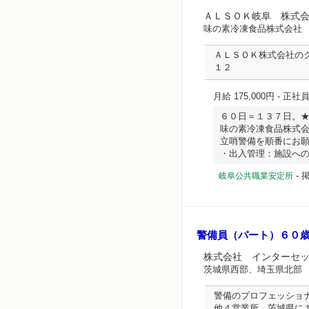
ＡＬＳＯＫ岐阜 株式
味の素冷凍食品株式会社
ＡＬＳＯＫ株式会社の
１２
月給 175,000円
- 正社
６０日＝１３７日。
味の素冷凍食品株式
立哨警備を順番にお
・出入管理：施設への来客
-
掲
岐阜公共職業安定所
警備員（パート）６０
株式会社 インターセ
茨城県西部、埼玉県北部
警備のプロフェッショ
他４営業所、茨城県に