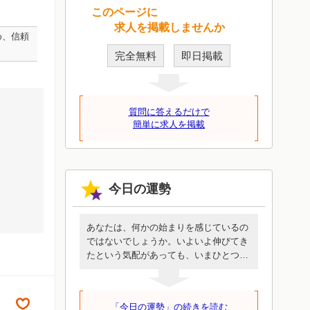
このページに
求人を掲載しませんか
め、信頼
完全無料
即日掲載
質問に答えるだけで
簡単に求人を掲載
今日の運勢
あなたは、何かの始まりを感じているの
ではないでしょうか。いよいよ伸びてき
たという気配があっても、いまひとつ乗
りきれないような、抑制されているよう
な抵抗感があるかもしれません。しか
し、いま始めることは時間をかけて環境
「今日の運勢」の続きを読む