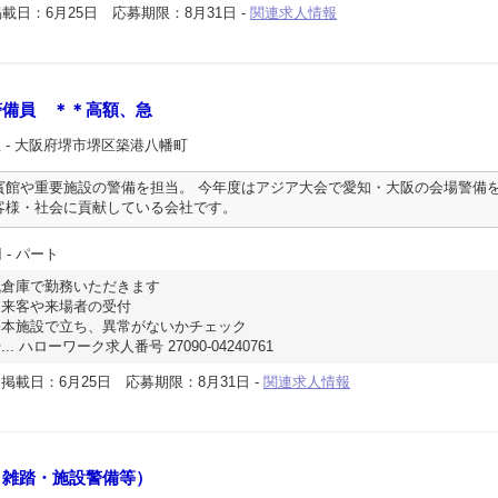
載日：6月25日
応募期限：8月31日
-
関連求人情報
警備員 ＊＊高額、急
社
- 大阪府堺市堺区築港八幡町
賓館や重要施設の警備を担当。 今年度はアジア大会で愛知・大阪の会場警備
客様・社会に貢献している会社です。
円
- パート
流倉庫で勤務いただきます
、来客や来場者の受付
基本施設で立ち、異常がないかチェック
 ハローワーク求人番号 27090-04240761
-
掲載日：6月25日
応募期限：8月31日
-
関連求人情報
・雑踏・施設警備等）