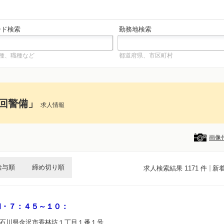
ード検索
勤務地検索
種、職種など
都道府県、市区町村
回警備」
求人情報
画像
給与順
締め切り順
求人検索結果 1171 件
新
和・７：４５～１０：
 石川県金沢市香林坊１丁目１番１号