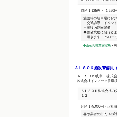
時給 1,125円 ～ 1,250
施設等の駐車場にお
交通誘導・イベント
＊施設内巡回警備
◆警備業務に慣れる
頂きます... ハローワー
-
掲
小山公共職業安定所
ＡＬＳＯＫ施設警備員
ＡＬＳＯＫ岐阜 株式
株式会社イノアック住環
ＡＬＳＯＫ株式会社の
１２
月給 175,000円
- 正社
客や業者の出入りの