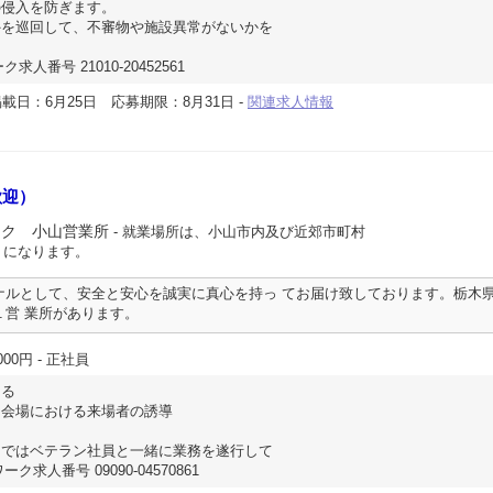
の侵入を防ぎます。
外を巡回して、不審物や施設異常がないかを
求人番号 21010-20452561
載日：6月25日
応募期限：8月31日
-
関連求人情報
歓迎）
ック 小山営業所
- 就業場所は、小山市内及び近郊市町村
 になります。
ナルとして、安全と安心を誠実に真心を持っ てお届け致しております。栃木
１営 業所があります。
000円
- 正社員
ける
会場における来場者の誘導
まではベテラン社員と一緒に業務を遂行して
ク求人番号 09090-04570861