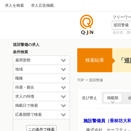
求人を検索
求人広告掲載
フリーワ
会社名、業
仕事探
しの求
巡回警備の求人
人サイ
条件検索
トQ-JiN
「巡
検索結果
雇用形態
地域
職種
TOP
巡回警備
待遇・都合
求人の特徴
並び替え
掲載順
掲載日で検索
応募期限で検索
施設警備員（香林坊大
株式会社 セーフティ
-