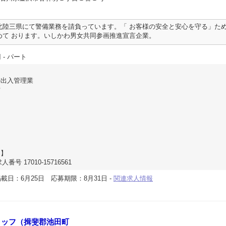
北陸三県にて警備業務を請負っています。「 お客様の安全と安心を守る」た
めて おります。いしかわ男女共同参画推進宣言企業。
円
- パート
出入管理業
備
し】
番号 17010-15716561
載日：6月25日
応募期限：8月31日
-
関連求人情報
タッフ（揖斐郡池田町