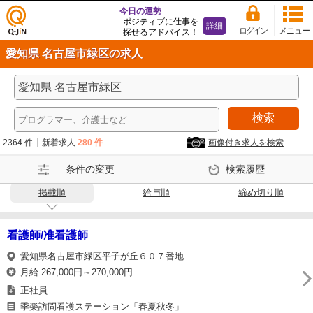
今日の運勢
ポジティブに仕事を
詳細
ログイン
メニュー
探せるアドバイス！
仕事
愛知県 名古屋市緑区の求人
探し
の求
人サ
イト
検索
Q-Ji
N
2364 件
新着求人
280 件
画像付き求人を検索
条件の変更
検索履歴
掲載順
給与順
締め切り順
看護師/准看護師
愛知県名古屋市緑区平子が丘６０７番地
月給 267,000円～270,000円
正社員
季楽訪問看護ステーション「春夏秋冬」