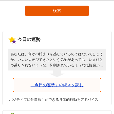
検索
今日の運勢
あなたは、何かの始まりを感じているのではないでしょう
か。いよいよ伸びてきたという気配があっても、いまひと
つ乗りきれないような、抑制されているような抵抗感があ
るかもしれません。しかし、いま始めることは時間をかけ
て環境を整えながら伸び続けるので、諦めさえしなければ
進み続けます。投げ出してしまったらそこで終了です。焦
「今日の運勢」の続きを読む
って無理を押し通さず、しっかり根差していけるように状
況を整えてください。それが前進につながります。
ポジティブに仕事探しができる具体的行動をアドバイス！