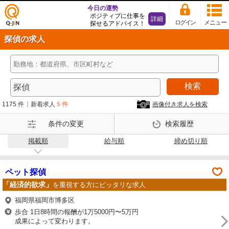
今日の運勢
ポジティブに仕事を
詳細
ログイン
メニュー
探せるアドバイス！
仕事
探偵の求人
探し
の求
人サ
イト
検索
Q-Ji
N
1175 件
新着求人
5 件
画像付き求人を検索
条件の変更
検索履歴
掲載順
給与順
締め切り順
ペット探偵
「経済的欲求」
を重視する方にピッタリな求人
福岡県福岡市博多区
歩合 1日8時間の報酬が1万5000円〜5万円
成果によって変わります。