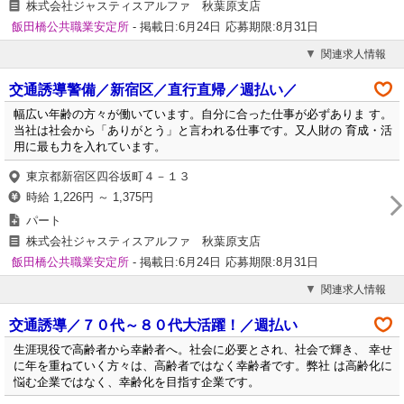
株式会社ジャスティスアルファ 秋葉原支店
飯田橋公共職業安定所
- 掲載日:6月24日
応募期限:8月31日
関連求人情報
交通誘導警備／新宿区／直行直帰／週払い／
幅広い年齢の方々が働いています。自分に合った仕事が必ずありま す。
当社は社会から「ありがとう」と言われる仕事です。又人財の 育成・活
用に最も力を入れています。
東京都新宿区四谷坂町４－１３
時給 1,226円 ～ 1,375円
パート
株式会社ジャスティスアルファ 秋葉原支店
飯田橋公共職業安定所
- 掲載日:6月24日
応募期限:8月31日
関連求人情報
交通誘導／７０代～８０代大活躍！／週払い
生涯現役で高齢者から幸齢者へ。社会に必要とされ、社会で輝き、 幸せ
に年を重ねていく方々は、高齢者ではなく幸齢者です。弊社 は高齢化に
悩む企業ではなく、幸齢化を目指す企業です。