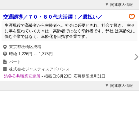
関連求人情報
交通誘導／７０・８０代大活躍！／週払い／
生涯現役で高齢者から幸齢者へ。社会に必要とされ、社会で輝き、 幸せ
に年を重ねていく方々は、高齢者ではなく幸齢者です。弊社 は高齢化に
悩む企業ではなく、幸齢化を目指す企業です。
東京都板橋区成増
時給 1,226円 ～ 1,375円
パート
株式会社ジャスティスアドバンス
渋谷公共職業安定所
- 掲載日:6月23日
応募期限:8月31日
関連求人情報