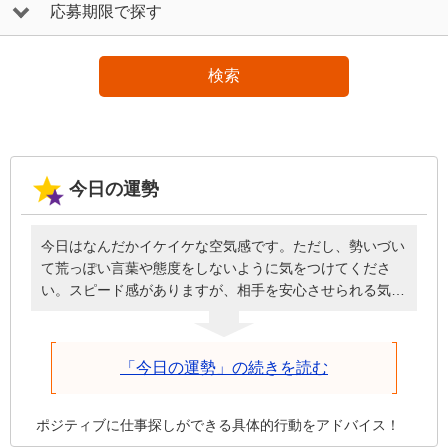
応募期限で探す
検索
今日の運勢
今日はなんだかイケイケな空気感です。ただし、勢いづい
て荒っぽい言葉や態度をしないように気をつけてくださ
い。スピード感がありますが、相手を安心させられる気遣
いと優しさがうまくいくコツです。速い流れの中で、どれ
だけ落ち着いてそれぞれの物事に対応できるかが大切。用
意周到を心がけ、準備を怠らなければ周囲の勢いに流され
「今日の運勢」の続きを読む
ることにはなりません。自分自身の価値を信じて進んでく
ださい。先を急いで足元の小さな問題を見逃さないように
気をつけて。
ポジティブに仕事探しができる具体的行動をアドバイス！