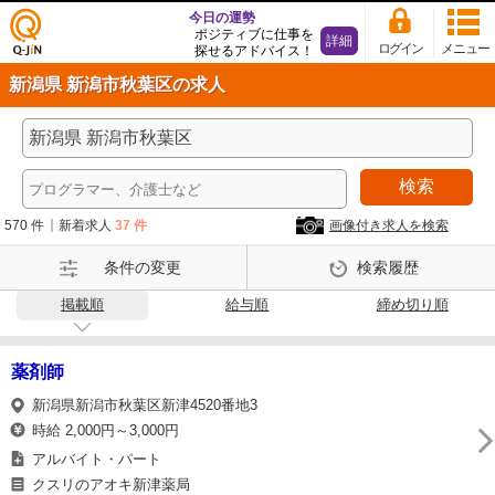
今日の運勢
ポジティブに仕事を
詳細
ログイン
メニュー
探せるアドバイス！
仕事
新潟県 新潟市秋葉区の求人
探し
の求
人サ
イト
検索
Q-Ji
N
570 件
新着求人
37 件
画像付き求人を検索
条件の変更
検索履歴
掲載順
給与順
締め切り順
薬剤師
新潟県新潟市秋葉区新津4520番地3
時給 2,000円～3,000円
アルバイト・パート
クスリのアオキ新津薬局