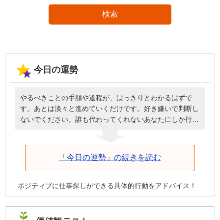
検索
今日の運勢
やるべきことの手順や道程が、はっきりとわかるはずで
す。あとは淡々と進めていくだけです。好き嫌いで判断し
ないでください。誰も代わってくれないあなたにしか行け
ない道です。めんどうに見えても簡単に見えても、この一
歩を進めることが必ず役立ちます。眺めるだけではわかっ
たつもりにしかならず、体験しなければ得られないもので
「今日の運勢」の続きを読む
す。今日は体験することを重視してみてください。上手く
いったかどうかは、いずれ見えてきます。今日の結果に一
喜一憂しないで、成功しても失敗しても、周りへの感謝を
ポジティブに仕事探しができる具体的行動をアドバイス！
忘れないようにしてください。