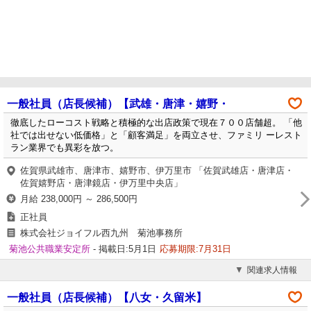
一般社員（店長候補）【武雄・唐津・嬉野・
徹底したローコスト戦略と積極的な出店政策で現在７００店舗超。 「他
社では出せない低価格」と「顧客満足」を両立させ、ファミリ ーレスト
ラン業界でも異彩を放つ。
佐賀県武雄市、唐津市、嬉野市、伊万里市 「佐賀武雄店・唐津店・
佐賀嬉野店・唐津鏡店・伊万里中央店」
月給 238,000円 ～ 286,500円
正社員
株式会社ジョイフル西九州 菊池事務所
菊池公共職業安定所
- 掲載日:5月1日
応募期限:7月31日
関連求人情報
一般社員（店長候補）【八女・久留米】