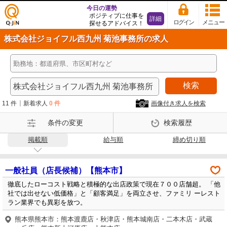
今日の運勢
ポジティブに仕事を
詳細
ログイン
メニュー
探せるアドバイス！
仕事
株式会社ジョイフル西九州 菊池事務所の求人
探し
の求
人サ
イト
検索
Q-Ji
N
11 件
新着求人
0 件
画像付き求人を検索
条件の変更
検索履歴
掲載順
給与順
締め切り順
一般社員（店長候補）【熊本市】
徹底したローコスト戦略と積極的な出店政策で現在７００店舗超。 「他
社では出せない低価格」と「顧客満足」を両立させ、ファミリ ーレスト
ラン業界でも異彩を放つ。
熊本県熊本市：熊本渡鹿店・秋津店・熊本城南店・二本木店・武蔵