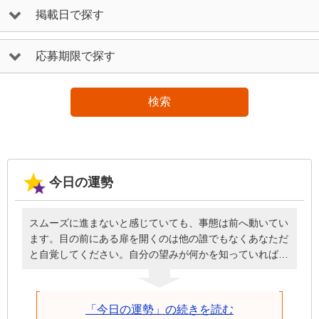
掲載日で探す
応募期限で探す
検索
今日の運勢
スムーズに進まないと感じていても、事態は前へ動いてい
ます。目の前にある扉を開くのは他の誰でもなくあなただ
と自覚してください。自分の望みが何かを知っていれば、
必要なときに頭を下げてお願いしたり、周囲に援助しても
らったりと謙虚な姿勢で臨めるはず。誰のせいにもせず自
分が歩を進めることを前提に、深刻にならず明るく元気に
「今日の運勢」の続きを読む
話しかけた方が、今日は物事がうまくいきます。