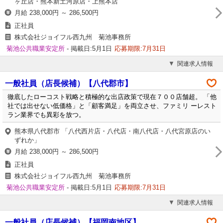
ヶ丘店・熊本新土河原店・上熊本店
月給 238,000円 ～ 286,500円
正社員
株式会社ジョイフル西九州 菊池事務所
菊池公共職業安定所
- 掲載日:5月1日
応募期限:7月31日
関連求人情報
一般社員（店長候補）【八代郡市】
徹底したローコスト戦略と積極的な出店政策で現在７００店舗超。 「他
社では出せない低価格」と「顧客満足」を両立させ、ファミリ ーレスト
ラン業界でも異彩を放つ。
熊本県八代郡市 「八代西片店・八代店・南八代店・八代宮原店のい
ずれか」
月給 238,000円 ～ 286,500円
正社員
株式会社ジョイフル西九州 菊池事務所
菊池公共職業安定所
- 掲載日:5月1日
応募期限:7月31日
関連求人情報
一般社員（店長候補）【福岡南地区】