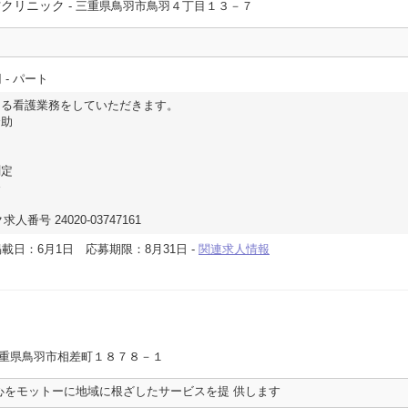
村クリニック
- 三重県鳥羽市鳥羽４丁目１３－７
円
- パート
ける看護業務をしていただきます。
介助
測定
務
人番号 24020-03747161
掲載日：6月1日
応募期限：8月31日
-
関連求人情報
三重県鳥羽市相差町１８７８－１
心をモットーに地域に根ざしたサービスを提 供します