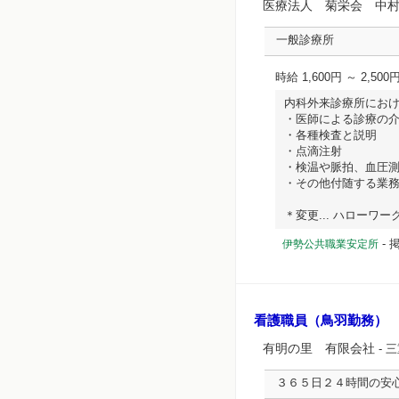
医療法人 菊栄会 中
一般診療所
時給 1,600円 ～ 2,500
内科外来診療所にお
・医師による診療の
・各種検査と説明
・点滴注射
・検温や脈拍、血圧
・その他付随する業
＊変更... ハローワーク求
-
伊勢公共職業安定所
看護職員（鳥羽勤務）
有明の里 有限会社
- 
３６５日２４時間の安