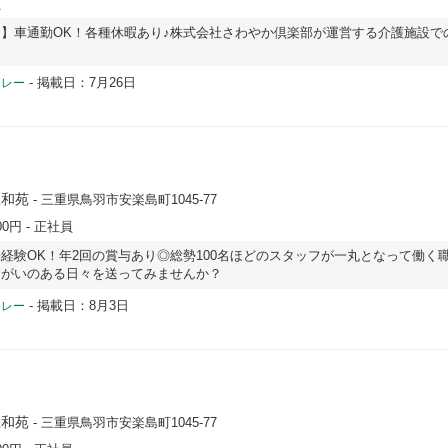
員
】車通勤OK！各種休暇あり♪株式会社さわやか倶楽部が運営する介護施設で
す
-
掲載日：7月26日
ドレー
豊和苑
- 三重県鳥羽市安楽島町1045-77
00円
- 正社員
経験OK！年2回の賞与あり◎総勢100名ほどのスタッフが一丸となって働く
りがいのある日々を送ってみませんか？
-
掲載日：8月3日
ドレー
豊和苑
- 三重県鳥羽市安楽島町1045-77