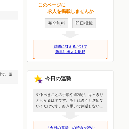
このページに
求人を掲載しませんか
完全無料
即日掲載
質問に答えるだけで
簡単に求人を掲載
場で、薬
今日の運勢
やるべきことの手順や道程が、はっきり
とわかるはずです。あとは淡々と進めて
いくだけです。好き嫌いで判断しないで
ください。誰も代わってくれないあなた
にしか行けない道です。めんどうに見え
ても簡単に見えても、この一歩を進める
「今日の運勢」の続きを読む