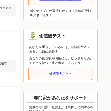
ことが必ず役立ちます。眺めるだけでは
わかったつもりにしかならず、体験しな
のケアマ
ければ得られないものです。今日は体験
ポジティブに仕事探しができる具体的行動
することを重視してみてください。上手
をアドバイス！
くいったかどうかは、いずれ見えてきま
す。今日の結果に一喜一憂しないで、成
功しても失敗しても、周りへの感謝を忘
れないようにしてください。
価値観テスト
あなたが重視しているのは、経済的欲求？
あるいは自己成長？
あなたの価値観が明確にし、ピッタリなカル
チャーを持つ企業と出会いましょう！
職場で、
価値観テストへ
専門家があなたをサポート
労働の専門家：社労士が仕事探しに関する相