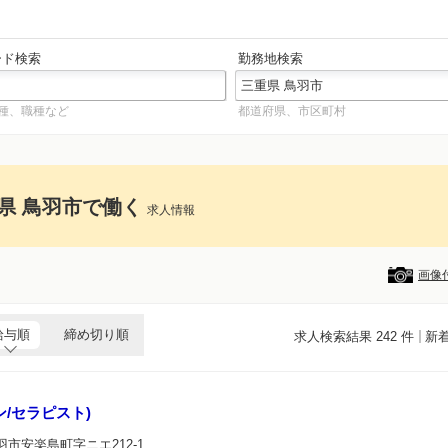
ード検索
勤務地検索
種、職種など
都道府県、市区町村
県 鳥羽市で働く
求人情報
画像
給与順
締め切り順
求人検索結果 242 件
新
/セラピスト)
羽市安楽島町字ニエ212-1