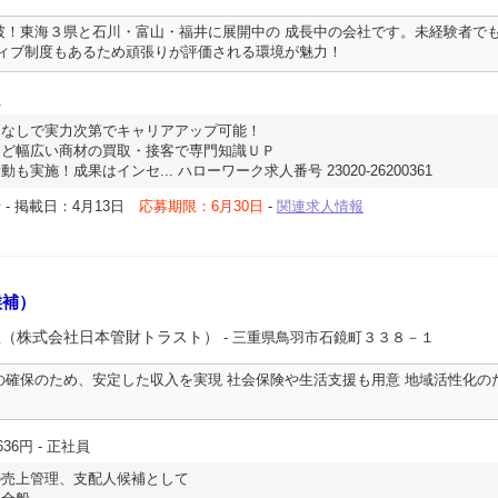
破！東海３県と石川・富山・福井に展開中の 成長中の会社です。未経験者で
ティブ制度もあるため頑張りが評価される環境が魅力！
員
マなしで実力次第でキャリアアップ可能！
など幅広い商材の買取・接客で専門知識ＵＰ
実施！成果はインセ... ハローワーク求人番号 23020-26200361
-
掲載日：4月13日
応募期限：6月30日
-
関連求人情報
所
候補）
屋（株式会社日本管財トラスト）
- 三重県鳥羽市石鏡町３３８－１
の確保のため、安定した収入を実現 社会保険や生活支援も用意 地域活性化の
636円
- 正社員
の売上管理、支配人候補として