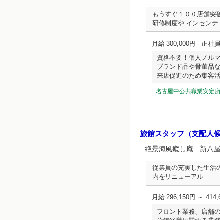
もうすぐ１００店舗突
研修制度や インセン
月給 300,000円
- 正社
資格不要！個人ノル
ブランド品や骨董品
来店促進のため集客活動も
名古屋中公共職業安定
旅館スタッフ（支配人
絶景海風癒し庵 新八
従業員の充実した生活
内をリニューアル
月給 296,150円 ～ 414,
フロント業務、店舗