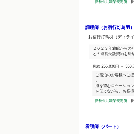
-
伊勢公共職業安定所
調理師（お宿行灯鳥羽
お宿行灯鳥羽（ディラ
２０２３年旅館からの
との運営受託契約を締
月給 256,830円 ～ 353,
ご宿泊のお客様へご
。
海を望むロケーショ
を伝えながら、お客様の滞
-
掲
伊勢公共職業安定所
看護師（パート）