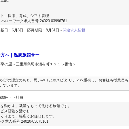
務全般。
ント、採用、育成、シフト管理
ハローワーク求人番号 24020-03996761
掲載日：6月8日
応募期限：8月31日
-
関連求人情報
な方へ｜温泉旅館サー
悠季の里
- 三重県鳥羽市浦村町１２１５番地５
の心”の理念のもと、思いやりとホスピタ リティを重視し、お客様も従業員も
 ています。
600円
- 正社員
場を動かす。裁量をもって働ける旅館です。
ービス経験を活かし、
づくりまで、幅広くお任せします。
求人番号 24020-03675161