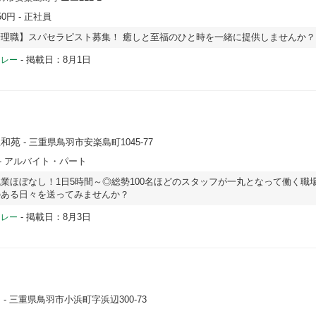
50円
- 正社員
理職】スパセラピスト募集！ 癒しと至福のひと時を一緒に提供しませんか？
-
掲載日：8月1日
ドレー
豊和苑
- 三重県鳥羽市安楽島町1045-77
- アルバイト・パート
業ほぼなし！1日5時間～◎総勢100名ほどのスタッフが一丸となって働く職
のある日々を送ってみませんか？
-
掲載日：8月3日
ドレー
羽
- 三重県鳥羽市小浜町字浜辺300-73