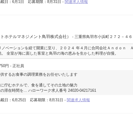
掲載日：6月1日
応募期限：8月31日
-
関連求人情報
）
イトホテルマネジメント鳥羽株式会社）
- 三重県鳥羽市小浜町２７２－４６
リノベーションを経て開業に至り、２０２４ 年４月に合同会社Ａｎｄｏｎ 
結。 全室が海に面した客室と鳥羽の海の恵みを生かした料理が自慢。
750円
- 正社員
提供するお食事の調理業務をお任せいたします
ンに佇むホテルで、食を通してその土地の魅力
在時間を... ハローワーク求人番号 24020-04217161
載日：6月25日
応募期限：8月31日
-
関連求人情報