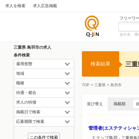
求人を検索
求人広告掲載
フリーワ
会社名、業
仕事探
しの求
三重県 鳥羽市の求人
人サイ
条件検索
トQ-JiN
三重
検索結果
雇用形態
地域
職種
TOP
三重県
鳥羽市
待遇・都合
求人の特徴
並び替え
掲載順
掲載日で検索
応募期限で検索
管理者(エステティシャン
エクシブ鳥羽
- 三重県鳥