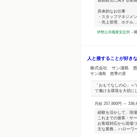
旅館経営に関する業
具体的なお仕事
・スタッフマネジメ
・売上管理、ホテル... 
-
伊勢公共職業安定所
人と接することが好き
株式会社 サン浦島 
サン浦島 悠季の里
「おもてなしの心」＝“
て働ける環境を大切にし
月給 257,800円 ～ 336,
経験を活かして、現
これまでの接客・サ
お客様対応から現場
主な業務... ハローワーク