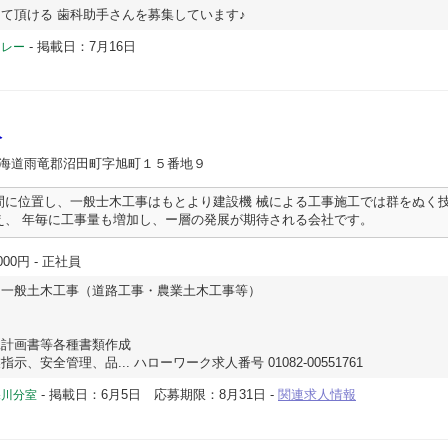
て頂ける 歯科助手さんを募集しています♪
-
掲載日：7月16日
ドレー
人
北海道雨竜郡沼田町字旭町１５番地９
間に位置し、一般士木工事はもとより建設機 械による工事施工では群をぬく
え、 年毎に工事量も増加し、ー層の発展が期待される会社です。
000円
- 正社員
た一般土木工事（道路工事・農業土木工事等）
工計画書等各種書類作成
、安全管理、品... ハローワーク求人番号 01082-00551761
-
掲載日：6月5日
応募期限：8月31日
-
関連求人情報
深川分室