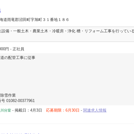
員
北海道雨竜郡沼田町字旭町３１番地１８６
生設備・一般土木・農業土木・冷暖房・浄化 槽・リフォーム工事を行ってい
000円
- 正社員
道の配管工事に従事
除雪作業
01082-00377961
-
掲載日：4月3日
応募期限：6月30日
-
関連求人情報
深川分室