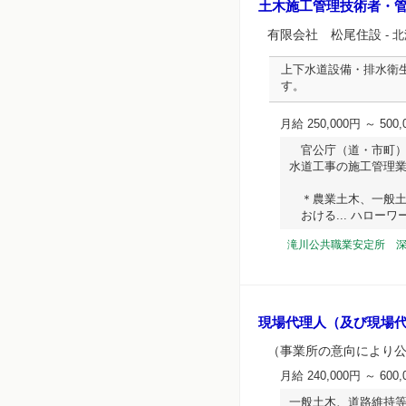
土木施工管理技術者・
有限会社 松尾住設
- 
上下水道設備・排水衛
す。
月給 250,000円 ～ 500,
官公庁（道・市町）
水道工事の施工管理
＊農業土木、一般土
おける... ハローワーク
滝川公共職業安定所 
現場代理人（及び現場
（事業所の意向により
月給 240,000円 ～ 600,
一般土木、道路維持