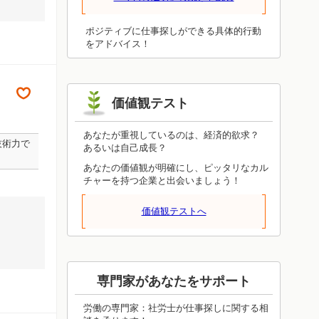
ことが必ず役立ちます。眺めるだけでは
わかったつもりにしかならず、体験しな
ければ得られないものです。今日は体験
ポジティブに仕事探しができる具体的行動
することを重視してみてください。上手
をアドバイス！
くいったかどうかは、いずれ見えてきま
す。今日の結果に一喜一憂しないで、成
功しても失敗しても、周りへの感謝を忘
れないようにしてください。
価値観テスト
あなたが重視しているのは、経済的欲求？
技術力で
あるいは自己成長？
あなたの価値観が明確にし、ピッタリなカル
チャーを持つ企業と出会いましょう！
価値観テストへ
専門家があなたをサポート
労働の専門家：社労士が仕事探しに関する相