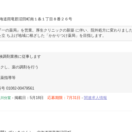
北海道雨竜郡沼田町南１条１丁目８番２６号
『一の薬局』を営業。厚生クリニックの新築 に伴い、院外処方に変わりまし
を立 ち上げ地域に根ざした「かかりつけ薬局」を目指します。
険調剤業務に従事します
ックし、薬の調剤を行う
売
服薬指導等
01082-00479561
-
掲載日：5月18日
応募期限：7月31日
-
関連求人情報
深川分室