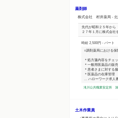
薬剤師
株式会社 村井薬局
- 
先代が昭和２５年から
２７年１月に株式会社
時給 2,500円
- パート
○調剤薬局における保
＊処方箋内容をチェ
＊一般用医薬品の販
＊患者さまに対する
＊医薬品の在庫管理
... ハローワーク求人番号 
滝川公共職業安定所 
土木作業員