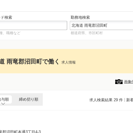
ード検索
勤務地検索
種、職種など
都道府県、市区町村
道 雨竜郡沼田町で働く
求人情報
画像
給与順
締め切り順
求人検索結果 29 件
新
竜郡沼田町本通3丁目4-3