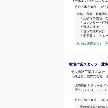
（事業所の意向により
月給 345,600円 ～ 432,
道路・農業・解体等
＊土砂等の掘削、埋
＊コンクリート打
＊資材の運搬
＊現場の後片付け
＊冬期間は... ハローワ
滝川公共職業安定所 
現場作業スタッフー北
北央道路工業株式会社
-
北央道路工業株式会社 
北海道内をフィールド
所有しており、 アス
月給 273,000円 ～ 315,
・勤務地近郊の道路