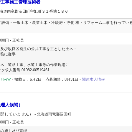
管工事施工管理技術者
北海道雨竜郡沼田町字旭町３１番地１８６
生設備・一般土木・農業土木・冷暖房・浄化 槽・リフォーム工事を行ってい
000円
- 正社員
及び改良区発注の公共工事を主とした土木・
業務に従事
木、道路工事、水道工事等の作業現場に
求人番号 01082-00519461
-
掲載日：6月2日
応募期限：8月31日
-
関連求人情報
深川分室
代理人候補）
公開していません）
- 北海道雨竜郡沼田町
000円
- 正社員
等の施工及び管理