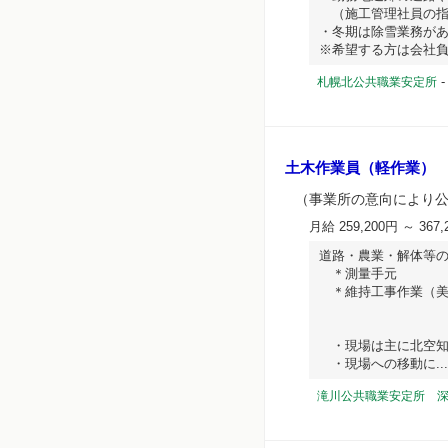
（施工管理社員の指
・冬期は除雪業務が
※希望する方は会社負担で
札幌北公共職業安定所
土木作業員（軽作業）
（事業所の意向により
月給 259,200円 ～ 367,
道路・農業・解体等
＊測量手元
＊維持工事作業（美
・現場は主に北空知
・現場への移動に... ハ
滝川公共職業安定所 