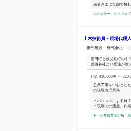
患者さまに笑顔で接し
スポンサー：ジョブメ
土木技術員・現場代理
渡部建設 株式会社
- 
沼田町と秩父別町の中
近隣各社より受注が増
月給 410,000円 ～ 620,
公共工事を中心とし
の現場管理業務
＊パソコンによる施
＊現場での測量、作業指示
滝川公共職業安定所 