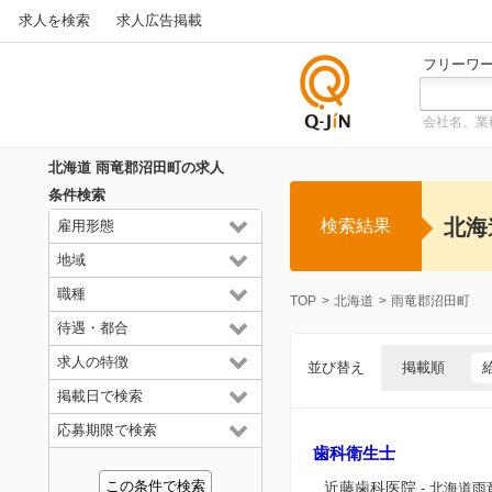
求人を検索
求人広告掲載
フリーワ
会社名、業
仕事探
しの求
北海道 雨竜郡沼田町の求人
人サイ
条件検索
トQ-JiN
北海
検索結果
雇用形態
地域
職種
TOP
北海道
雨竜郡沼田町
待遇・都合
求人の特徴
並び替え
掲載順
掲載日で検索
応募期限で検索
歯科衛生士
近藤歯科医院
- 北海道雨