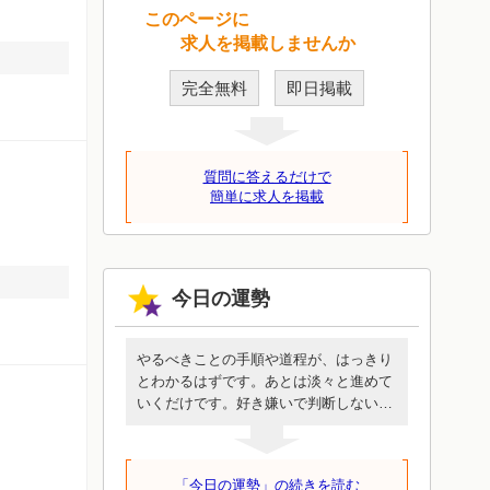
このページに
求人を掲載しませんか
完全無料
即日掲載
質問に答えるだけで
簡単に求人を掲載
今日の運勢
やるべきことの手順や道程が、はっきり
とわかるはずです。あとは淡々と進めて
いくだけです。好き嫌いで判断しないで
ください。誰も代わってくれないあなた
にしか行けない道です。めんどうに見え
ても簡単に見えても、この一歩を進める
「今日の運勢」の続きを読む