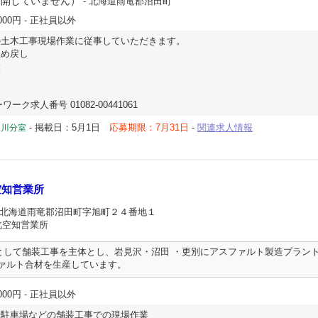
公開していません）
- 北海道雨竜郡沼田町
000円
- 正社員以外
の土木工事現場作業に従事していただきます。
め戻し
設
ーク求人番号 01082-00441061
-
掲載日：5月1日
応募期限：7月31日
-
関連求人情報
深川分室
空知営業所
 北海道雨竜郡沼田町字旭町２４番地１
北空知営業所
として舗装工事を主体とし、岩見沢・沼田 ・更別にアスファルト製造プラン
ファルト合材を生産しています。
000円
- 正社員以外
や駐車場などの舗装工事での現場作業