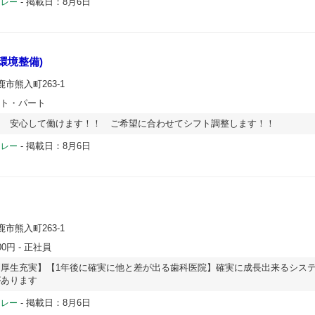
-
掲載日：8月6日
ドレー
環境整備)
鹿市熊入町263-1
イト・パート
！ 安心して働けます！！ ご希望に合わせてシフト調整します！！
-
掲載日：8月6日
ドレー
鹿市熊入町263-1
00円
- 正社員
厚生充実】【1年後に確実に他と差が出る歯科医院】確実に成長出来るシス
があります
-
掲載日：8月6日
ドレー