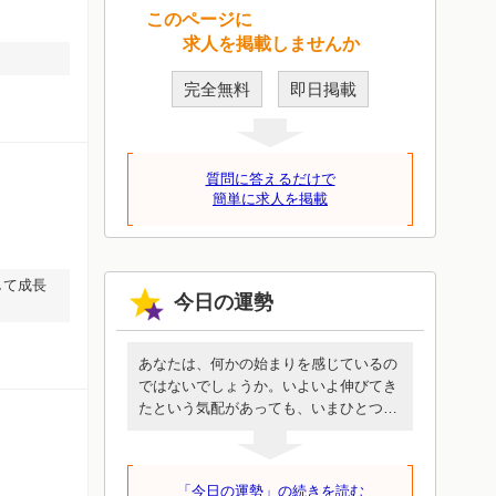
このページに
求人を掲載しませんか
完全無料
即日掲載
質問に答えるだけで
簡単に求人を掲載
して成長
今日の運勢
あなたは、何かの始まりを感じているの
ではないでしょうか。いよいよ伸びてき
たという気配があっても、いまひとつ乗
りきれないような、抑制されているよう
な抵抗感があるかもしれません。しか
し、いま始めることは時間をかけて環境
「今日の運勢」の続きを読む