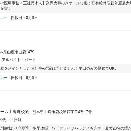
の医療事務／正社員求人】業界大手のクオールで働く◎有給休暇初年度最大1
度充実！
-
掲載日：8月6日
ドレー
熊本県山鹿市山鹿1479
- アルバイト・パート
助をメインとしたお仕事■経験は問いません！平日のみの勤務でOK♪
-
掲載日：8月6日
ドレー
ホーム山鹿鹿校通
- 熊本県山鹿市鹿校通四丁目4番17号
00円
- 正社員
ブ報酬あり◇夏季・冬季休暇｜ワークライフバランスも充実｜最大20名の障