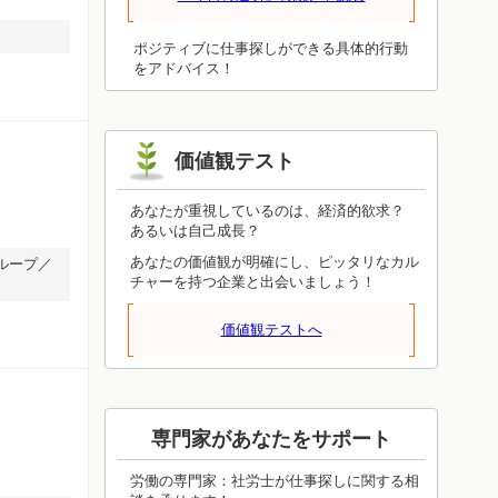
を整えながら伸び続けるので、諦めさえ
しなければ進み続けます。投げ出してし
まったらそこで終了です。焦って無理を
ポジティブに仕事探しができる具体的行動
押し通さず、しっかり根差していけるよ
をアドバイス！
うに状況を整えてください。それが前進
につながります。
価値観テスト
あなたが重視しているのは、経済的欲求？
あるいは自己成長？
あなたの価値観が明確にし、ピッタリなカル
ループ／
チャーを持つ企業と出会いましょう！
価値観テストへ
専門家があなたをサポート
労働の専門家：社労士が仕事探しに関する相