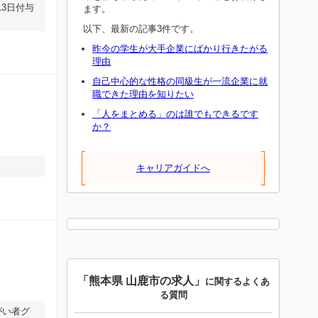
3日付与
ます。
以下、最新の記事3件です。
昨今の学生が大手企業にばかり行きたがる
理由
自己中心的な性格の同級生が一流企業に就
職できた理由を知りたい
「人をまとめる」のは誰でもできるです
か？
キャリアガイドへ
「熊本県 山鹿市の求人」
に関するよくあ
る質問
がい者グ