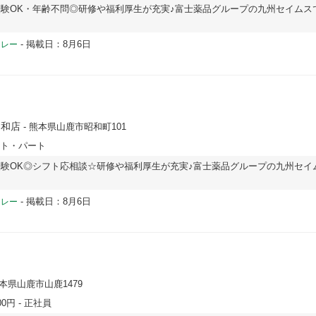
験OK・年齢不問◎研修や福利厚生が充実♪富士薬品グループの九州セイムス
-
掲載日：8月6日
ドレー
昭和店
- 熊本県山鹿市昭和町101
イト・パート
験OK◎シフト応相談☆研修や福利厚生が充実♪富士薬品グループの九州セイ
！
-
掲載日：8月6日
ドレー
熊本県山鹿市山鹿1479
00円
- 正社員