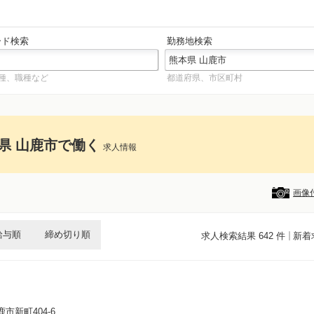
ード検索
勤務地検索
種、職種など
都道府県、市区町村
県 山鹿市で働く
求人情報
画像
給与順
締め切り順
求人検索結果 642 件
新着
鹿市新町404-6