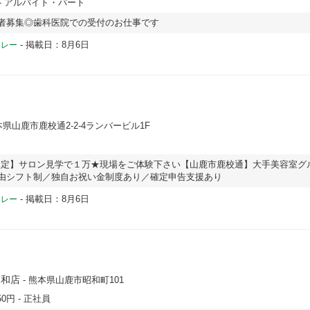
- アルバイト・パート
験者募集◎歯科医院での受付のお仕事です
-
掲載日：8月6日
ドレー
本県山鹿市鹿校通2-2-4ランバービル1F
限定】サロン見学で１万★現場をご体験下さい【山鹿市鹿校通】大手美容室グ
自由シフト制／独自お祝い金制度あり／確定申告支援あり
-
掲載日：8月6日
ドレー
昭和店
- 熊本県山鹿市昭和町101
50円
- 正社員