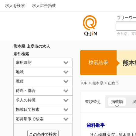
求人を検索
求人広告掲載
フリーワ
会社名、業
仕事探
しの求
熊本県 山鹿市の求人
人サイ
条件検索
トQ-JiN
熊本
検索結果
雇用形態
地域
職種
TOP
熊本県
山鹿市
待遇・都合
求人の特徴
並び替え
掲載順
掲載日で検索
応募期限で検索
歯科助手
はら歯科医院
- 熊本県山