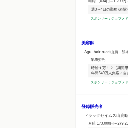
時給 1,034円～1,200円
週3～4日の勤務♪経
スポンサー：ジョブメ
美容師
Agu. hair rucci山鹿
- 熊
- 業務委託
時給１万！？【期間
年間540万人集客／
スポンサー：ジョブメ
登録販売者
ドラッグセイムス山鹿
月給 173,000円～279,2