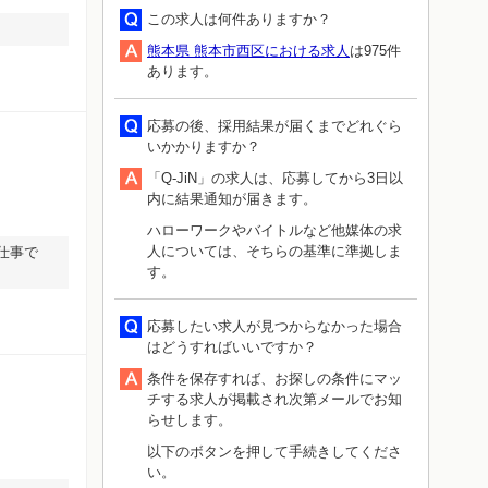
この求人は何件ありますか？
熊本県 熊本市西区における求人
は975件
あります。
応募の後、採用結果が届くまでどれぐら
いかかりますか？
「Q-JiN」の求人は、応募してから3日以
内に結果通知が届きます。
ハローワークやバイトルなど他媒体の求
人については、そちらの基準に準拠しま
仕事で
す。
応募したい求人が見つからなかった場合
はどうすればいいですか？
条件を保存すれば、お探しの条件にマッ
チする求人が掲載され次第メールでお知
らせします。
以下のボタンを押して手続きしてくださ
い。