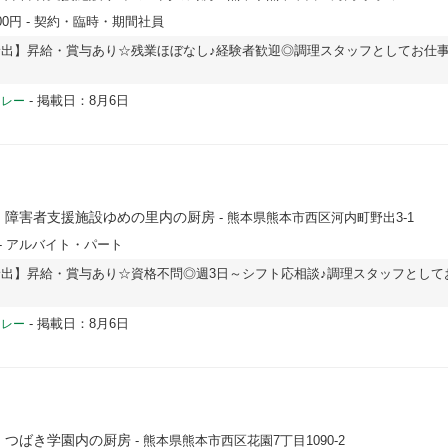
00円
- 契約・臨時・期間社員
出】昇給・賞与あり☆残業ほぼなし♪経験者歓迎◎調理スタッフとしてお仕
-
掲載日：8月6日
ドレー
 障害者支援施設ゆめの里内の厨房
- 熊本県熊本市西区河内町野出3-1
- アルバイト・パート
出】昇給・賞与あり☆資格不問◎週3日～シフト応相談♪調理スタッフとして
-
掲載日：8月6日
ドレー
 つばき学園内の厨房
- 熊本県熊本市西区花園7丁目1090-2