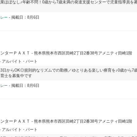
業ほぼなし♪年齢不問！0歳から7歳未満の発達支援センターで児童指導員を
-
掲載日：8月6日
ドレー
センターＰＡＸＴ
- 熊本県熊本市西区田崎2丁目2番38号アメニティ田崎1階
- アルバイト・パート
3日からOK◎規則的なリズムでの勤務／ゆとりある楽しい療育を♪0歳から7
保育士を募集中です
-
掲載日：8月6日
ドレー
センターＰＡＸＴ
- 熊本県熊本市西区田崎2丁目2番38号アメニティ田崎1階
- アルバイト・パート