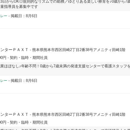
3日からOK◎規則的なリズムでの勤務／ゆとりある楽しい療育を♪0歳から7
児童指導員を募集中です
-
掲載日：8月6日
ドレー
センターＰＡＸＴ
- 熊本県熊本市西区田崎2丁目2番38号アメニティ田崎1階
00円
- 契約・臨時・期間社員
業ほぼなし♪年齢不問！0歳から7歳未満の発達支援センターで看護スタッフ
-
掲載日：8月6日
ドレー
センターＰＡＸＴ
- 熊本県熊本市西区田崎2丁目2番38号アメニティ田崎1階
00円
- 契約・臨時・期間社員