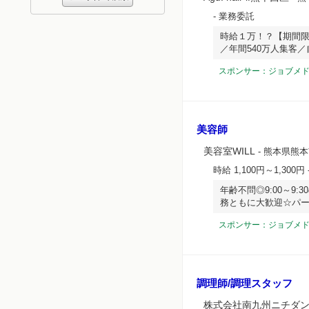
- 業務委託
時給１万！？【期間
／年間540万人集客
スポンサー：ジョブメ
美容師
美容室WILL
- 熊本県熊本
時給 1,100円～1,300円
年齢不問◎9:00～9
務ともに大歓迎☆パ
スポンサー：ジョブメ
調理師/調理スタッフ
株式会社南九州ニチダン