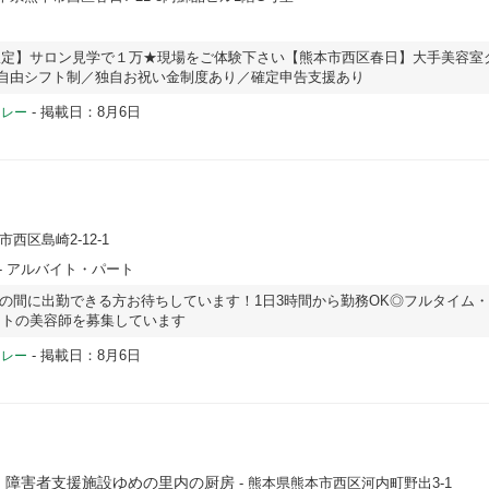
限定】サロン見学で１万★現場をご体験下さい【熊本市西区春日】大手美容室
／自由シフト制／独自お祝い金制度あり／確定申告支援あり
-
掲載日：8月6日
ドレー
市西区島崎2-12-1
- アルバイト・パート
:30の間に出勤できる方お待ちしています！1日3時間から勤務OK◎フルタイム
ートの美容師を募集しています
-
掲載日：8月6日
ドレー
 障害者支援施設ゆめの里内の厨房
- 熊本県熊本市西区河内町野出3-1