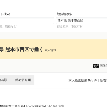
ード検索
勤務地検索
種、職種など
都道府県、市区町村
県 熊本市西区で働く
求人情報
画像
給与順
締め切り順
求人検索結果 975 件
新着
熊本県熊本市西区春日7-21-8阿蘇品ビル1階C号室