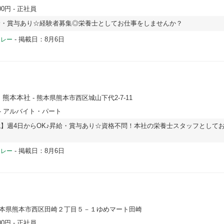
00円
- 正社員
給・賞与あり☆経験者募集◎栄養士としてお仕事をしませんか？
-
掲載日：8月6日
ドレー
 熊本本社
- 熊本県熊本市西区城山下代2-7-11
- アルバイト・パート
】週4日からOK♪昇給・賞与あり☆資格不問！本社の栄養士スタッフとして
-
掲載日：8月6日
ドレー
熊本県熊本市西区田崎２丁目５－１ゆめマート田崎
00円
- 正社員