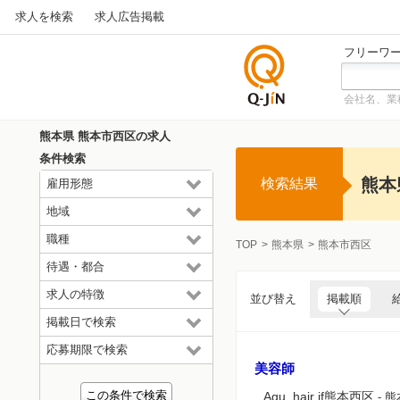
求人を検索
求人広告掲載
フリーワ
会社名、業
仕事探
しの求
熊本県 熊本市西区の求人
人サイ
条件検索
トQ-JiN
熊本
検索結果
雇用形態
地域
職種
TOP
熊本県
熊本市西区
待遇・都合
求人の特徴
並び替え
掲載順
掲載日で検索
応募期限で検索
美容師
Agu. hair if熊本西区
- 