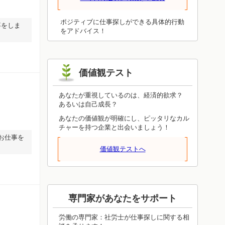
を整えながら伸び続けるので、諦めさえ
しなければ進み続けます。投げ出してし
まったらそこで終了です。焦って無理を
ポジティブに仕事探しができる具体的行動
事をしま
押し通さず、しっかり根差していけるよ
をアドバイス！
うに状況を整えてください。それが前進
につながります。
価値観テスト
あなたが重視しているのは、経済的欲求？
あるいは自己成長？
あなたの価値観が明確にし、ピッタリなカル
チャーを持つ企業と出会いましょう！
お仕事を
価値観テストへ
専門家があなたをサポート
労働の専門家：社労士が仕事探しに関する相