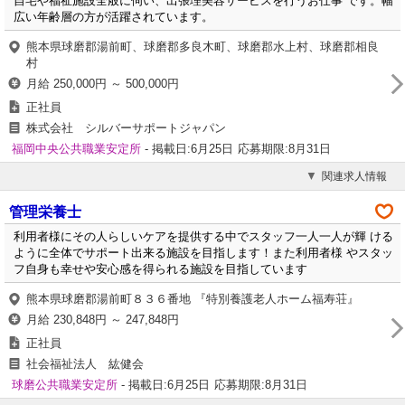
自宅や福祉施設全般に伺い、出張理美容サービスを行うお仕事 です。幅
広い年齢層の方が活躍されています。
熊本県球磨郡湯前町、球磨郡多良木町、球磨郡水上村、球磨郡相良
村
月給 250,000円 ～ 500,000円
正社員
株式会社 シルバーサポートジャパン
福岡中央公共職業安定所
- 掲載日:6月25日
応募期限:8月31日
関連求人情報
管理栄養士
利用者様にその人らしいケアを提供する中でスタッフ一人一人が輝 ける
ように全体でサポート出来る施設を目指します！また利用者様 やスタッ
フ自身も幸せや安心感を得られる施設を目指しています
熊本県球磨郡湯前町８３６番地 『特別養護老人ホーム福寿荘』
月給 230,848円 ～ 247,848円
正社員
社会福祉法人 紘健会
球磨公共職業安定所
- 掲載日:6月25日
応募期限:8月31日