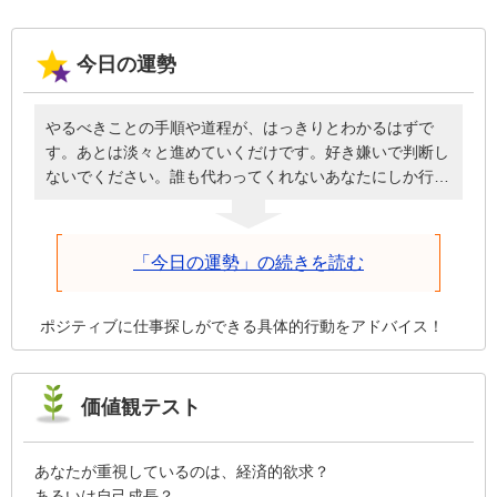
今日の運勢
やるべきことの手順や道程が、はっきりとわかるはずで
す。あとは淡々と進めていくだけです。好き嫌いで判断し
ないでください。誰も代わってくれないあなたにしか行け
ない道です。めんどうに見えても簡単に見えても、この一
歩を進めることが必ず役立ちます。眺めるだけではわかっ
たつもりにしかならず、体験しなければ得られないもので
「今日の運勢」の続きを読む
す。今日は体験することを重視してみてください。上手く
いったかどうかは、いずれ見えてきます。今日の結果に一
喜一憂しないで、成功しても失敗しても、周りへの感謝を
ポジティブに仕事探しができる具体的行動をアドバイス！
忘れないようにしてください。
価値観テスト
あなたが重視しているのは、経済的欲求？
あるいは自己成長？