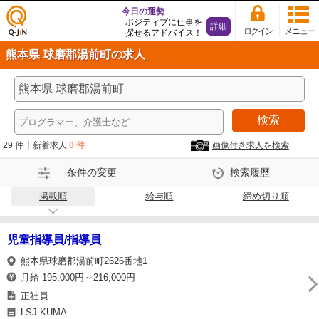
今日の運勢
ポジティブに仕事を
詳細
ログイン
メニュー
探せるアドバイス！
仕事
熊本県 球磨郡湯前町の求人
探し
の求
人サ
イト
検索
Q-Ji
N
29 件
新着求人
0 件
画像付き求人を検索
条件の変更
検索履歴
掲載順
給与順
締め切り順
児童指導員/指導員
熊本県球磨郡湯前町2626番地1
月給 195,000円～216,000円
正社員
LSJ KUMA