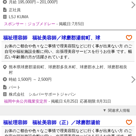
月給 195,000円～201,000円
正社員
LSJ KUMA
スポンサー：ジョブメドレー
- 掲載日:7月5日
福祉理容師 福祉美容師／球磨郡湯前町、球
お体のご都合や色々なご事情で理美容院などに行く事が出来ない方 のご
自宅や福祉施設全般に伺い、出張理美容サービスを行うお仕事 です。幅
広い年齢層の方が活躍されています。
熊本県球磨郡湯前町、球磨郡多良木町、球磨郡水上村、球磨郡相良
村
時給 1,500円 ～ 2,500円
パート
株式会社 シルバーサポートジャパン
福岡中央公共職業安定所
- 掲載日:6月25日
応募期限:8月31日
関連求人情報
福祉理容師 福祉美容師（正）／球磨郡湯前
お体のご都合や色々なご事情で理美容院などに行く事が出来ない方 のご