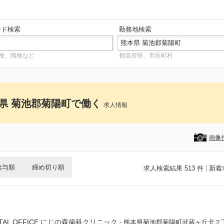
ード検索
勤務地検索
種、職種など
都道府県、市区町村
県 菊池郡菊陽町で働く
求人情報
画像
給与順
締め切り順
求人検索結果 513 件
新着
NTAL OFFICE にじの森歯科クリニック
- 熊本県菊池郡菊陽町武蔵ヶ丘北２