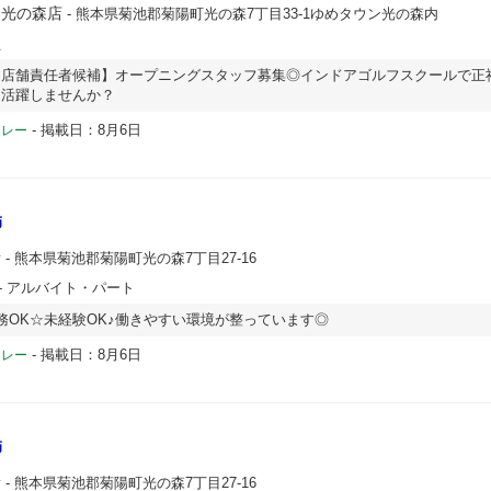
ン光の森店
- 熊本県菊池郡菊陽町光の森7丁目33-1ゆめタウン光の森内
員
・店舗責任者候補】オープニングスタッフ募集◎インドアゴルフスクールで正
て活躍しませんか？
-
掲載日：8月6日
ドレー
師
所
- 熊本県菊池郡菊陽町光の森7丁目27-16
- アルバイト・パート
務OK☆未経験OK♪働きやすい環境が整っています◎
-
掲載日：8月6日
ドレー
師
所
- 熊本県菊池郡菊陽町光の森7丁目27-16