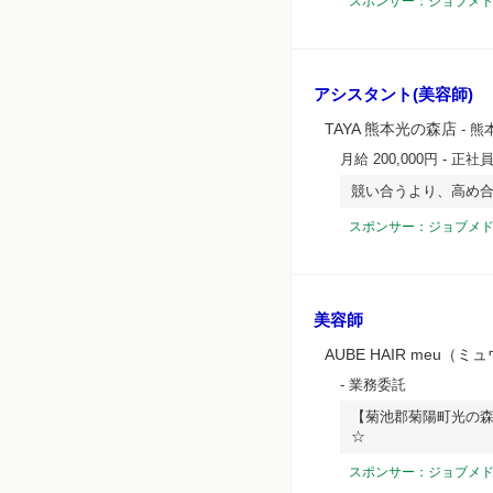
スポンサー：ジョブメ
アシスタント(美容師)
TAYA 熊本光の森店
- 熊
月給 200,000円
- 正社
競い合うより、高め
スポンサー：ジョブメ
美容師
AUBE HAIR meu
- 業務委託
【菊池郡菊陽町光の森
☆
スポンサー：ジョブメ