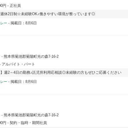
00円
- 正社員
週休2日制☆未経験OK♪働きやすい環境が整っています◎
-
掲載日：8月6日
ドレー
園
- 熊本県菊池郡菊陽町光の森7-16-2
- アルバイト・パート
】週2～4日の勤務♪託児所利用応相談◎未経験の方もぜひご応募ください
-
掲載日：8月6日
ドレー
園
- 熊本県菊池郡菊陽町光の森7-16-2
00円
- 契約・臨時・期間社員