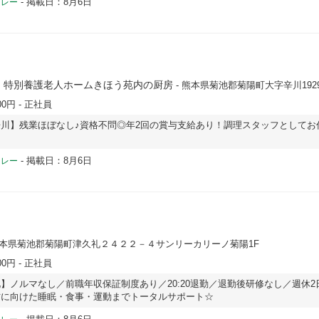
-
掲載日：8月6日
ドレー
 特別養護老人ホームきほう苑内の厨房
- 熊本県菊池郡菊陽町大字辛川192
00円
- 正社員
川】残業ほぼなし♪資格不問◎年2回の賞与支給あり！調理スタッフとしてお
-
掲載日：8月6日
ドレー
熊本県菊池郡菊陽町津久礼２４２２－４サンリーカリーノ菊陽1F
00円
- 正社員
】ノルマなし／前職年収保証制度あり／20:20退勤／退勤後研修なし／週休2
防に向けた睡眠・食事・運動までトータルサポート☆