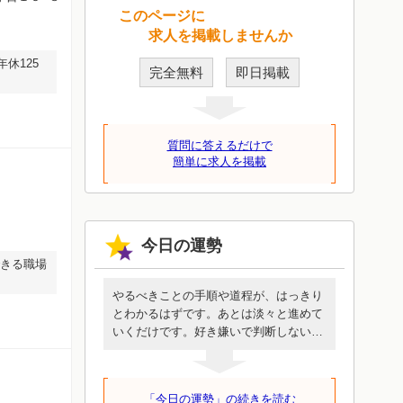
このページに
求人を掲載しませんか
休125
完全無料
即日掲載
質問に答えるだけで
簡単に求人を掲載
今日の運勢
できる職場
やるべきことの手順や道程が、はっきり
とわかるはずです。あとは淡々と進めて
いくだけです。好き嫌いで判断しないで
ください。誰も代わってくれないあなた
にしか行けない道です。めんどうに見え
ても簡単に見えても、この一歩を進める
「今日の運勢」の続きを読む