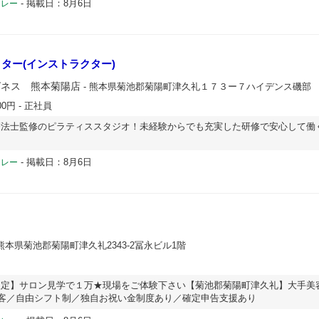
-
掲載日：8月6日
ドレー
ター(インストラクター)
グネス 熊本菊陽店
- 熊本県菊池郡菊陽町津久礼１７３ー７ハイデンス磯部
00円
- 正社員
療法士監修のピラティススタジオ！未経験からでも充実した研修で安心して働
-
掲載日：8月6日
ドレー
 熊本県菊池郡菊陽町津久礼2343-2冨永ビル1階
限定】サロン見学で１万★現場をご体験下さい【菊池郡菊陽町津久礼】大手美
集客／自由シフト制／独自お祝い金制度あり／確定申告支援あり