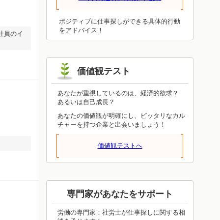
ことが必ず役立ちます。眺めるだけでは
わかったつもりにしかならず、体験しな
ければ得られないものです。今日は体験
ポジティブに仕事探しができる具体的行動
することを重視してみてください。上手
をアドバイス！
社員のイ
くいったかどうかは、いずれ見えてきま
す。今日の結果に一喜一憂しないで、成
功しても失敗しても、周りへの感謝を忘
れないようにしてください。
価値観テスト
あなたが重視しているのは、経済的欲求？
あるいは自己成長？
あなたの価値観が明確にし、ピッタリなカル
チャーを持つ企業と出会いましょう！
価値観テストへ
専門家があなたをサポート
労働の専門家：社労士が仕事探しに関する相