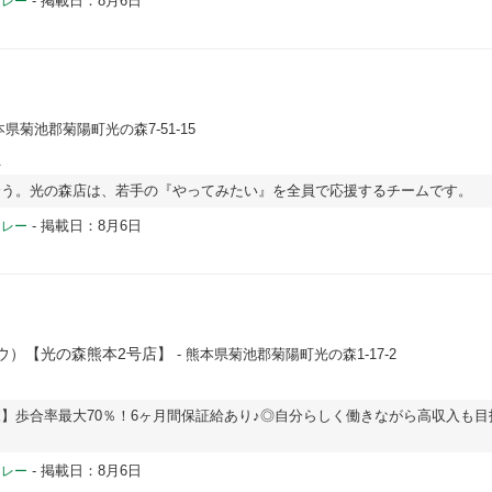
-
掲載日：8月6日
ドレー
本県菊池郡菊陽町光の森7-51-15
員
合う。光の森店は、若手の『やってみたい』を全員で応援するチームです。
-
掲載日：8月6日
ドレー
（ミュウ）【光の森熊本2号店】
- 熊本県菊池郡菊陽町光の森1-17-2
】歩合率最大70％！6ヶ月間保証給あり♪◎自分らしく働きながら高収入も目
-
掲載日：8月6日
ドレー