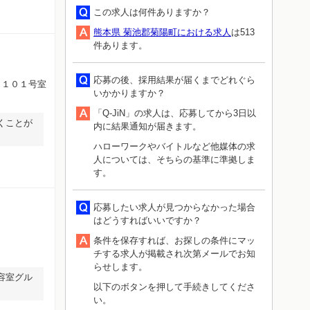
この求人は何件ありますか？
熊本県 菊池郡菊陽町における求人
は513
件あります。
応募の後、採用結果が届くまでどれぐら
 １０１号室
いかかりますか？
「Q-JiN」の求人は、応募してから3日以
くことが
内に結果通知が届きます。
ハローワークやバイトルなど他媒体の求
人については、そちらの基準に準拠しま
す。
応募したい求人が見つからなかった場合
はどうすればいいですか？
条件を保存すれば、お探しの条件にマッ
チする求人が掲載され次第メールでお知
らせします。
容室グル
以下のボタンを押して手続きしてくださ
い。