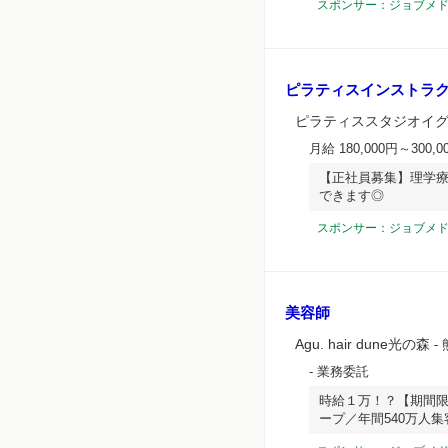
スポンサー：ジョブメ
ピラティスインストラク
ピラティススタジオイ
月給 180,000円～300,0
【正社員募集】理学
できます◎
スポンサー：ジョブメ
美容師
Agu. hair dune光の森
-
- 業務委託
時給１万！？【期間
ープ／年間540万人