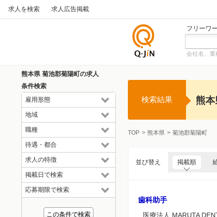
求人を検索
求人広告掲載
フリーワ
会社名、業
仕事探
しの求
熊本県 菊池郡菊陽町の求人
人サイ
条件検索
トQ-JiN
熊本
検索結果
雇用形態
地域
職種
TOP
熊本県
菊池郡菊陽町
待遇・都合
求人の特徴
並び替え
掲載順
掲載日で検索
応募期限で検索
歯科助手
医療法人 MARUTA DE