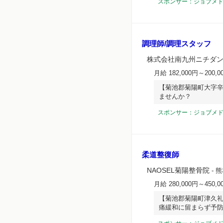
スポンサー：ジョブメ
調理師/調理スタッフ
株式会社南九州ニチダン
月給 182,000円～200,0
【菊池郡菊陽町大字辛
ませんか？
スポンサー：ジョブメ
柔道整復師
NAOSEL菊陽整骨院
- 
月給 280,000円～450,0
【菊池郡菊陽町津久礼
痛緩和に留まらず予