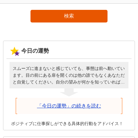
検索
今日の運勢
スムーズに進まないと感じていても、事態は前へ動いてい
ます。目の前にある扉を開くのは他の誰でもなくあなただ
と自覚してください。自分の望みが何かを知っていれば、
必要なときに頭を下げてお願いしたり、周囲に援助しても
らったりと謙虚な姿勢で臨めるはず。誰のせいにもせず自
分が歩を進めることを前提に、深刻にならず明るく元気に
「今日の運勢」の続きを読む
話しかけた方が、今日は物事がうまくいきます。
ポジティブに仕事探しができる具体的行動をアドバイス！