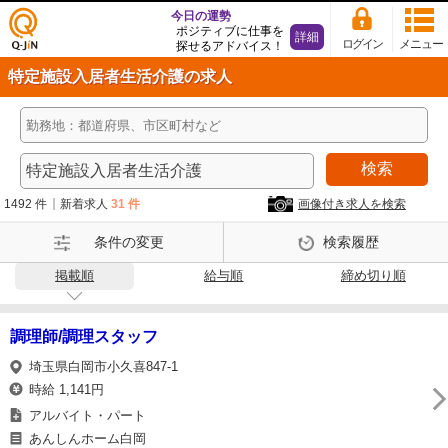
今日の運勢
ポジティブに仕事を
詳細
ログイン
メニュー
探せるアドバイス！
仕事
特定施設入居者生活介護の求人
探し
の求
人サ
イト
検索
Q-Ji
N
1492 件
新着求人
31 件
画像付き求人を検索
条件の変更
検索履歴
掲載順
給与順
締め切り順
調理師/調理スタッフ
埼玉県白岡市小久喜847-1
時給 1,141円
アルバイト・パート
あんしんホーム白岡