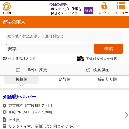
今日の運勢
ポジティブに仕事を
詳細
ログイン
メニュー
探せるアドバイス！
仕事
習字の求人
探し
の求
人サ
イト
検索
Q-Ji
N
152 件
新着求人
2 件
画像付き求人を検索
条件の変更
検索履歴
掲載順
給与順
締め切り順
介護職/ヘルパー
東京都立川市砂川町2-71-1
月給 261,900円～274,800円
正社員
サンシティ立川昭和記念公園ロイヤルケア