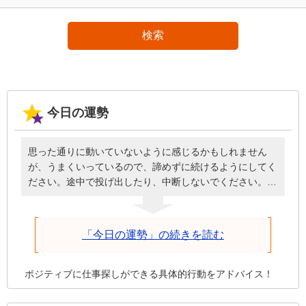
検索
今日の運勢
思った通りに動いていないように感じるかもしれません
が、うまくいっているので、諦めずに続けるようにしてく
ださい。途中で投げ出したり、中断しないでください。す
ぐ答えが出なくても、目に見えないだけで結果が出る方向
へと進んでいるので流れを止めないようにしましょう。こ
んな日はガツガツ動くよりも、周囲との人間関係を確認し
「今日の運勢」の続きを読む
て、人とのつながりを円滑にしましょう。
ポジティブに仕事探しができる具体的行動をアドバイス！