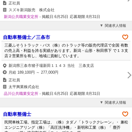
正社員
スズキ新潟販売 株式会社
新潟公共職業安定所
- 掲載日:6月25日
応募期限:8月31日
関連求人情報
自動車整備士／三条市
三菱ふそうトラック・バス（株）のトラック等の販売代理店で全国 有数
の売上高・利益を誇る実績があります。新潟・山形・秋田県下 で１３支
店２営業所を有し、地域に貢献しています。
新潟県三条市猪子場新田１１４３ 当社 三条支店
月給 189,100円 ～ 277,000円
正社員
太平興業株式会社
品川公共職業安定所
- 掲載日:6月25日
応募期限:8月31日
関連求人情報
自動車整備士
民間車検工場。指定工場は、（株）タダノ「トラッククレーン」・ 兼松
エンジニアリング（株）「高圧洗浄機」・新明和工業（株）「 塵芥