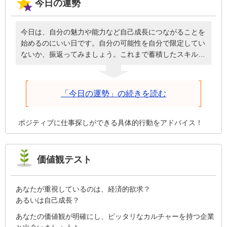
今日の運勢
今日は、自分の魅力や能力など自己成長につながることを
始めるのにいい日です。自分の可能性を自分で限定してい
ないか、振返ってみましょう。これまで蓄積したスキルを
伸ばすことから始めてもいいかもしれません。自分という
人間が厚みを増し、成長して柱になるための道がスタート
しそうです。あなた自身のセールスポイントは、やる気や
「今日の運勢」の続きを読む
生き甲斐にちゃんとつながっていますか？本当の能力が開
花するには、外からの評価ではなく自己評価を高めること
が大切です。
ポジティブに仕事探しができる具体的行動をアドバイス！
価値観テスト
あなたが重視しているのは、経済的欲求？
あるいは自己成長？
あなたの価値観が明確にし、ピッタリなカルチャーを持つ企業