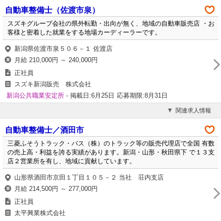
自動車整備士（佐渡市泉）
スズキグループ会社の県外転勤・出向が無く、地域の自動車販売店 ・お
客様と密着した就業をする地場カーディーラーです。
新潟県佐渡市泉５０６－１ 佐渡店
月給 210,000円 ～ 240,000円
正社員
スズキ新潟販売 株式会社
新潟公共職業安定所
- 掲載日:6月25日
応募期限:8月31日
関連求人情報
自動車整備士／酒田市
三菱ふそうトラック・バス（株）のトラック等の販売代理店で全国 有数
の売上高・利益を誇る実績があります。新潟・山形・秋田県下 で１３支
店２営業所を有し、地域に貢献しています。
山形県酒田市京田１丁目１０５－２ 当社 荘内支店
月給 214,500円 ～ 277,000円
正社員
太平興業株式会社