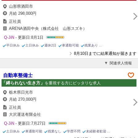
山形県酒田市
月給 298,000円
正社員
ARENA酒田中央（株式会社 山形スズキ）
Q-JiN
- 更新日:8月1日
平日休み
土日休み
週休2日
車通勤可能
残業あり
8月10日までに結果通知が届きます
関連求人情報
自動車整備士
「縛られない生き方」
を重視する方にピッタリな求人
栃木県日光市
月給 270,000円
正社員
大沢運送有限会社
Q-JiN
- 更新日:7月27日
土日休み
車通勤可能
残業なし
学歴不問
未経験者歓迎