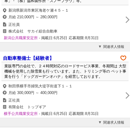
車」・（株）協和製作所「スノープラウ」等。
新潟県新潟市東区海老ケ瀬４５－１
月給 210,000円 ～ 280,000円
正社員
株式会社 サカイ綜合自動車
新潟公共職業安定所
- 掲載日:6月25日
応募期限:8月31日
関連求人情報
自動車整備士【経験者】
業販専門の会社で、２４時間対応のロードサービス事業、冬期間は 大型
機械を使用した除雪業も行っています。また、トリミング等の ペット事
業を行う「ドッグガーデンオハナ」を経営しております。
秋田県横手市婦気大堤字街道下１－１
月給 300,000円 ～ 400,000円
正社員
有限会社 トップギア
横手公共職業安定所
- 掲載日:6月25日
応募期限:8月31日
関連求人情報