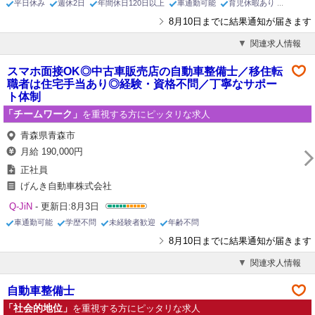
平日休み
週休2日
年間休日120日以上
車通勤可能
育児休暇あり
8月10日までに結果通知が届きます
関連求人情報
スマホ面接OK◎中古車販売店の自動車整備士／移住転
職者は住宅手当あり◎経験・資格不問／丁寧なサポー
ト体制
「チームワーク」
を重視する方にピッタリな求人
青森県青森市
月給 190,000円
正社員
げんき自動車株式会社
Q-JiN
- 更新日:8月3日
車通勤可能
学歴不問
未経験者歓迎
年齢不問
8月10日までに結果通知が届きます
関連求人情報
自動車整備士
「社会的地位」
を重視する方にピッタリな求人