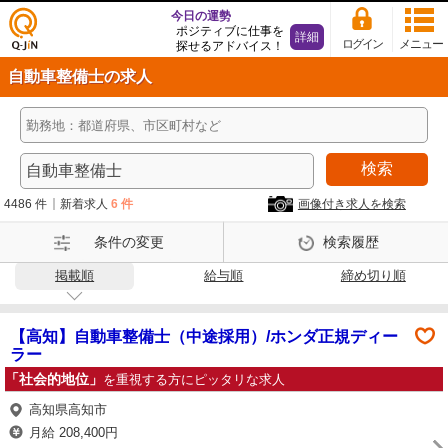
今日の運勢
ポジティブに仕事を
詳細
ログイン
メニュー
探せるアドバイス！
仕事
自動車整備士の求人
探し
の求
人サ
イト
検索
Q-Ji
N
4486 件
新着求人
6 件
画像付き求人を検索
条件の変更
検索履歴
掲載順
給与順
締め切り順
【高知】自動車整備士（中途採用）/ホンダ正規ディー
ラー
「社会的地位」
を重視する方にピッタリな求人
高知県高知市
月給 208,400円