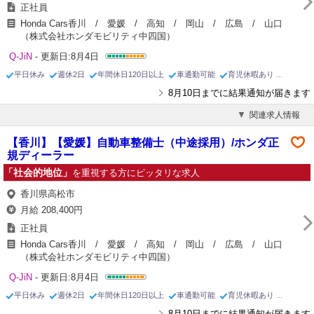
正社員
Honda Cars香川 / 愛媛 / 高知 / 岡山 / 広島 / 山口
（株式会社ホンダモビリティ中四国）
Q-JiN
- 更新日:8月4日
平日休み
週休2日
年間休日120日以上
車通勤可能
育児休暇あり
8月10日までに結果通知が届きます
関連求人情報
【香川】【愛媛】自動車整備士（中途採用）/ホンダ正
規ディーラー
「社会的地位」
を重視する方にピッタリな求人
香川県高松市
月給 208,400円
正社員
Honda Cars香川 / 愛媛 / 高知 / 岡山 / 広島 / 山口
（株式会社ホンダモビリティ中四国）
Q-JiN
- 更新日:8月4日
平日休み
週休2日
年間休日120日以上
車通勤可能
育児休暇あり
8月10日までに結果通知が届きます