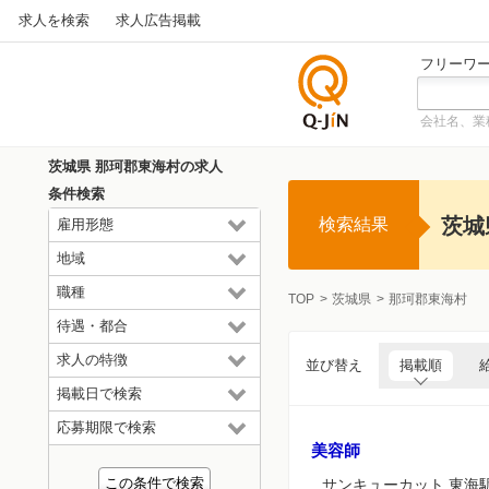
求人を検索
求人広告掲載
フリーワ
会社名、業
仕事探
しの求
茨城県 那珂郡東海村の求人
人サイ
条件検索
トQ-JiN
茨城
検索結果
雇用形態
地域
職種
TOP
茨城県
那珂郡東海村
待遇・都合
求人の特徴
並び替え
掲載順
掲載日で検索
応募期限で検索
美容師
サンキューカット 東海