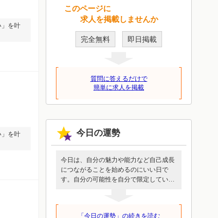
このページに
求人を掲載しませんか
い」を叶
完全無料
即日掲載
質問に答えるだけで
簡単に求人を掲載
今日の運勢
い」を叶
今日は、自分の魅力や能力など自己成長
につながることを始めるのにいい日で
す。自分の可能性を自分で限定していな
いか、振返ってみましょう。これまで蓄
積したスキルを伸ばすことから始めても
いいかもしれません。自分という人間が
「今日の運勢」の続きを読む