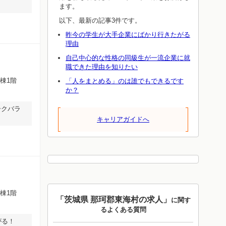
ます。
以下、最新の記事3件です。
昨今の学生が大手企業にばかり行きたがる
理由
自己中心的な性格の同級生が一流企業に就
職できた理由を知りたい
棟1階
「人をまとめる」のは誰でもできるです
か？
ークバラ
キャリアガイドへ
棟1階
「茨城県 那珂郡東海村の求人」
に関す
るよくある質問
がる！