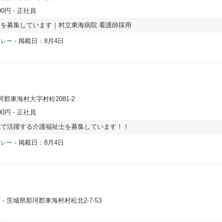
00円
- 正社員
を募集しています｜村立東海病院 看護師採用
-
掲載日：8月4日
ドレー
珂郡東海村大字村松2081-2
00円
- 正社員
院で活躍する介護福祉士を募集しています！！
-
掲載日：8月4日
ドレー
店
- 茨城県那珂郡東海村村松北2-7-53
員