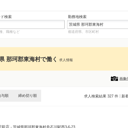
ード検索
勤務地検索
種、職種など
都道府県、市区町村
県 那珂郡東海村で働く
求人情報
画像
給与順
締め切り順
求人検索結果 327 件
新
駅前店
- 茨城県那珂郡東海村舟石川駅西3‐6‐23