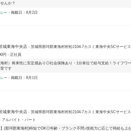
ませんか？
-
掲載日：8月2日
ドレー
KI 茨城東海中央店
- 茨城県那珂郡東海村村松2104-7カスミ東海中央SCサービス
00円
- 正社員
海村）将来性に安定感あり◎社会保険あり・1分単位で給与支給！ライフワ
容室です
-
掲載日：8月1日
ドレー
KI 茨城東海中央店
- 茨城県那珂郡東海村村松2104-7カスミ東海中央SCサービス
- アルバイト・パート
】(那珂郡東海村)時短でOK◎年齢・ブランク不問♪技術力に応じて時給も上