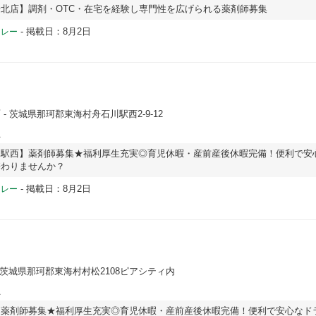
北店】調剤・OTC・在宅を経験し専門性を広げられる薬剤師募集
-
掲載日：8月2日
ドレー
店
- 茨城県那珂郡東海村舟石川駅西2-9-12
員
川駅西】薬剤師募集★福利厚生充実◎育児休暇・産前産後休暇完備！便利で安
携わりませんか？
-
掲載日：8月2日
ドレー
 茨城県那珂郡東海村村松2108ピアシティ内
員
】薬剤師募集★福利厚生充実◎育児休暇・産前産後休暇完備！便利で安心なド