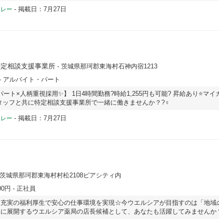
-
掲載日：7月27日
ドレー
特定相談支援事業所
- 茨城県那珂郡東海村石神内宿1213
- アルバイト・パート
ート×人柄重視採用✨】 1日4時間勤務?時給1,255円も可能? 昇給あり⭐️マ
タッフと共に特定相談支援事業所で一緒に働きませんか？?‍♀️
-
掲載日：7月27日
ドレー
 茨城県那珂郡東海村村松2108ピアシティ内
00円
- 正社員
】充実の福利厚生で安心の仕事環境を実現☆今ウエルシアが目指すのは「地域
国に展開するウエルシア薬局の店長候補として、あなたも活躍してみませんか