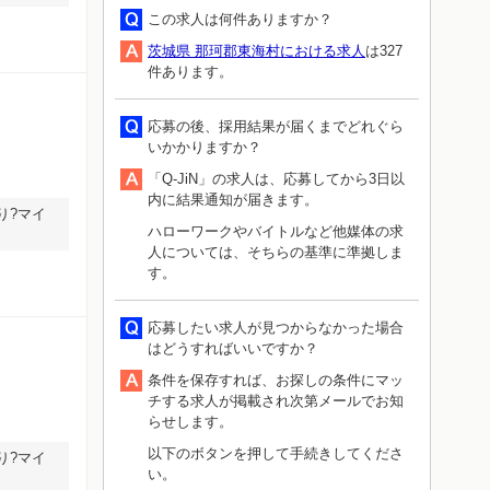
この求人は何件ありますか？
茨城県 那珂郡東海村における求人
は327
件あります。
応募の後、採用結果が届くまでどれぐら
いかかりますか？
「Q-JiN」の求人は、応募してから3日以
内に結果通知が届きます。
り?マイ
ハローワークやバイトルなど他媒体の求
人については、そちらの基準に準拠しま
す。
応募したい求人が見つからなかった場合
はどうすればいいですか？
条件を保存すれば、お探しの条件にマッ
チする求人が掲載され次第メールでお知
らせします。
以下のボタンを押して手続きしてくださ
り?マイ
い。