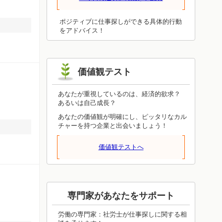
厚みを増し、成長して柱になるための道
がスタートしそうです。あなた自身のセ
ールスポイントは、やる気や生き甲斐に
ポジティブに仕事探しができる具体的行動
ちゃんとつながっていますか？本当の能
をアドバイス！
力が開花するには、外からの評価ではな
く自己評価を高めることが大切です。
価値観テスト
あなたが重視しているのは、経済的欲求？
あるいは自己成長？
あなたの価値観が明確にし、ピッタリなカル
チャーを持つ企業と出会いましょう！
価値観テストへ
専門家があなたをサポート
労働の専門家：社労士が仕事探しに関する相