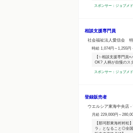
スポンサー：ジョブメ
相談支援専門員
社会福祉法人愛信会 
時給 1,074円～1,255円
【✨相談支援専門員×パ
OK? 人柄が自慢のス
スポンサー：ジョブメ
登録販売者
ウエルシア東海中央店
-
月給 229,000円～280,0
【那珂郡東海村村松
ラ」となること◎全