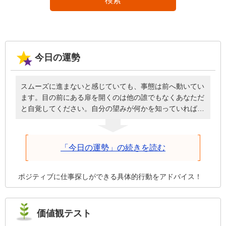
検索
今日の運勢
スムーズに進まないと感じていても、事態は前へ動いてい
ます。目の前にある扉を開くのは他の誰でもなくあなただ
と自覚してください。自分の望みが何かを知っていれば、
必要なときに頭を下げてお願いしたり、周囲に援助しても
らったりと謙虚な姿勢で臨めるはず。誰のせいにもせず自
分が歩を進めることを前提に、深刻にならず明るく元気に
「今日の運勢」の続きを読む
話しかけた方が、今日は物事がうまくいきます。
ポジティブに仕事探しができる具体的行動をアドバイス！
価値観テスト