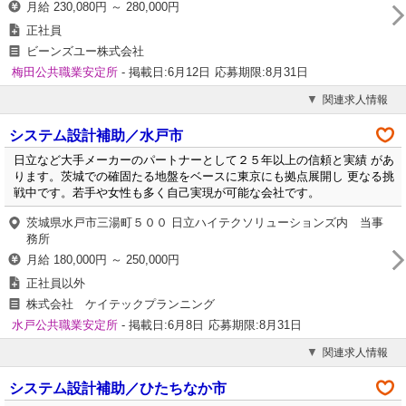
月給 230,080円 ～ 280,000円
正社員
ビーンズユー株式会社
梅田公共職業安定所
- 掲載日:6月12日
応募期限:8月31日
関連求人情報
システム設計補助／水戸市
日立など大手メーカーのパートナーとして２５年以上の信頼と実績 があ
ります。茨城での確固たる地盤をベースに東京にも拠点展開し 更なる挑
戦中です。若手や女性も多く自己実現が可能な会社です。
茨城県水戸市三湯町５００ 日立ハイテクソリューションズ内 当事
務所
月給 180,000円 ～ 250,000円
正社員以外
株式会社 ケイテックプランニング
水戸公共職業安定所
- 掲載日:6月8日
応募期限:8月31日
関連求人情報
システム設計補助／ひたちなか市