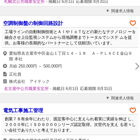
札幌北公共職業安定所
- 掲載日:6月1日
応募期限:8月31日
関連求人情報
空調制御盤の制御回路設計
工場ラインの自動制御技術とＡＩやＩｏＴなどの新たなテクノロジ ーを
融合させ上位監視システムから現地調整までトータルでシステ ムを提
供。お客様の長期的なパートナーとして信頼頂いています。
愛知県名古屋市中区金山１丁目１４－１８ Ａ－ＰＬＡＣＥ金山９
階 本社
月給 250,000円 ～ 500,000円
正社員
株式会社 アイテック
名古屋中公共職業安定所
- 掲載日:6月1日
応募期限:8月31日
関連求人情報
電気工事施工管理
創業７８有余年にわたり、固定客中心に支えられ着実に実績を伸ば し、
２０００年にＩＳＯ９０００シリーズ認定取得。次世代を支え る若々し
い会社でありたいと考えております。