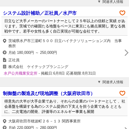
関連求人情報
システム設計補助／正社員／水戸市
日立など大手メーカーのパートナーとして２５年以上の信頼と実績 があ
ります。茨城での確固たる地盤をベースに東京にも拠点展開し 更なる挑
戦中です。若手や女性も多く自己実現が可能な会社です。
茨城県水戸市三湯町５００ 日立ハイテクソリューションズ内 当事
務所
月給 180,000円 ～ 250,000円
正社員
株式会社 ケイテックプランニング
水戸公共職業安定所
- 掲載日:6月8日
応募期限:8月31日
関連求人情報
制御盤の製造及び現地調整（大阪府吹田市）
得意先の大半が大手企業であり、それらの企業のパートナーとして 、社
会基盤を構築する為のシステム提供の下支えを担う企業である ととも
に、二次電池の開発、評価等のエネルギー事業も展開
大阪府吹田市穂波町２６－１３ 関西事業所
月給 220,000円 ～ 280,000円