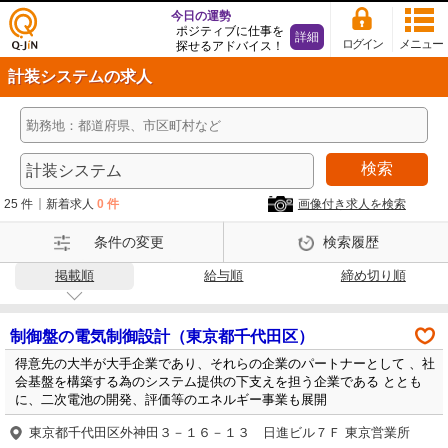
今日の運勢
ポジティブに仕事を
詳細
ログイン
メニュー
探せるアドバイス！
仕事
計装システムの求人
探し
の求
人サ
イト
検索
Q-Ji
N
25 件
新着求人
0 件
画像付き求人を検索
条件の変更
検索履歴
掲載順
給与順
締め切り順
制御盤の電気制御設計（東京都千代田区）
得意先の大半が大手企業であり、それらの企業のパートナーとして 、社
会基盤を構築する為のシステム提供の下支えを担う企業である ととも
に、二次電池の開発、評価等のエネルギー事業も展開
東京都千代田区外神田３－１６－１３ 日進ビル７Ｆ 東京営業所