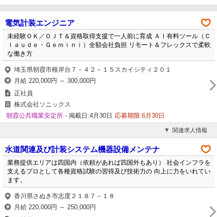
電気計装エンジニア
未経験ＯＫ／ＯＪＴ＆資格取得支援で一人前に育成 ＡＩ有料ツール（Ｃ
ｌａｕｄｅ・Ｇｅｍｉｎｉ）全額会社負担 リモート＆フレックスで柔軟
な働き方
埼玉県朝霞市根岸台７－４２－１５スカイシティ２０１
月給 220,000円 ～ 300,000円
正社員
株式会社ソニックス
朝霞公共職業安定所
- 掲載日:4月30日
応募期限:6月30日
関連求人情報
水道関連及び計装システム機器設備メンテナ
業務提供エリアは四国内（依頼があれば四国外もあり） 社会インフラを
支えるプロとして各種資格試験の習得及び技術力の 向上に力をいれてい
ます。
香川県さぬき市志度２１８７－１８
月給 220,000円 ～ 250,000円