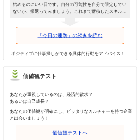
始めるのにいい日です。自分の可能性を自分で限定してい
ないか、振返ってみましょう。これまで蓄積したスキルを
伸ばすことから始めてもいいかもしれません。自分という
人間が厚みを増し、成長して柱になるための道がスタート
しそうです。あなた自身のセールスポイントは、やる気や
「今日の運勢」の続きを読む
生き甲斐にちゃんとつながっていますか？本当の能力が開
花するには、外からの評価ではなく自己評価を高めること
が大切です。
ポジティブに仕事探しができる具体的行動をアドバイス！
価値観テスト
あなたが重視しているのは、経済的欲求？
あるいは自己成長？
あなたの価値観が明確にし、ピッタリなカルチャーを持つ企業
と出会いましょう！
価値観テストへ