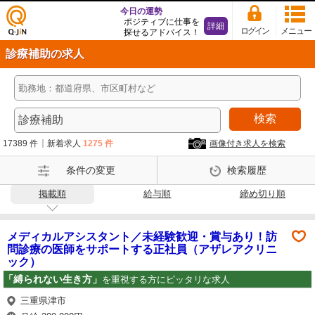
今日の運勢
ポジティブに仕事を
詳細
ログイン
メニュー
探せるアドバイス！
仕事
診療補助の求人
探し
の求
人サ
イト
検索
Q-Ji
N
17389 件
新着求人
1275 件
画像付き求人を検索
条件の変更
検索履歴
掲載順
給与順
締め切り順
メディカルアシスタント／未経験歓迎・賞与あり！訪
問診療の医師をサポートする正社員（アザレアクリニ
ック）
「縛られない生き方」
を重視する方にピッタリな求人
三重県津市