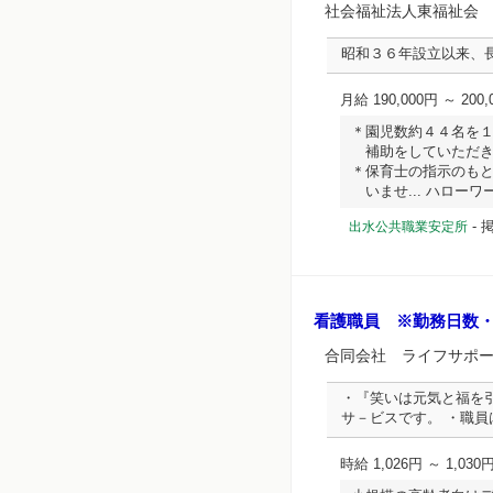
社会福祉法人東福祉会
昭和３６年設立以来、
月給 190,000円 ～ 200,
＊園児数約４４名を
補助をしていただき
＊保育士の指示のも
いませ... ハローワーク
-
掲
出水公共職業安定所
看護職員 ※勤務日数
合同会社 ライフサポ
・『笑いは元気と福を
サ－ビスです。 ・職
時給 1,026円 ～ 1,030