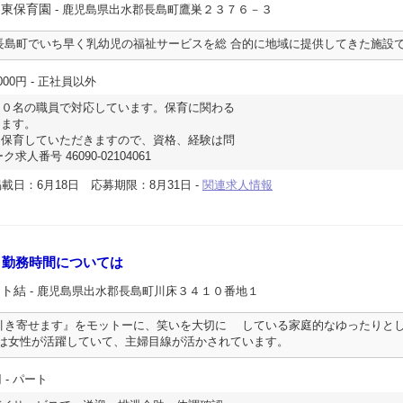
 東保育園
- 鹿児島県出水郡長島町鷹巣２３７６－３
長島町でいち早く乳幼児の福祉サービスを総 合的に地域に提供してきた施設
000円
- 正社員以外
１０名の職員で対応しています。保育に関わる
ます。
と保育していただきますので、資格、経験は問
求人番号 46090-02104061
載日：6月18日
応募期限：8月31日
-
関連求人情報
・勤務時間については
ート結
- 鹿児島県出水郡長島町川床３４１０番地１
引き寄せます』をモットーに、笑いを大切に している家庭的なゆったりと
員は女性が活躍していて、主婦目線が活かされています。
円
- パート