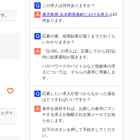
この求人は何件ありますか？
鹿児島県 出水郡長島町における求人
は43
です。
件あります。
応募の後、採用結果が届くまでどれぐら
いかかりますか？
「Q-JiN」の求人は、応募してから3日以
内に結果通知が届きます。
ハローワークやバイトルなど他媒体の求
人については、そちらの基準に準拠しま
す。
応募したい求人が見つからなかった場合
はどうすればいいですか？
条件を保存すれば、お探しの条件にマッ
したデイ
チする求人が掲載され次第メールでお知
らせします。
以下のボタンを押して手続きしてくださ
い。