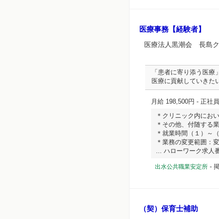
医療事務【経験者】
医療法人黒潮会 長島
「患者に寄り添う医療
医療に貢献していきた
月給 198,500円
- 正社
＊クリニック内にお
＊その他、付随する
＊就業時間（１）～
＊業務の変更範囲：
... ハローワーク求人番号 
-
掲
出水公共職業安定所
（契）保育士補助