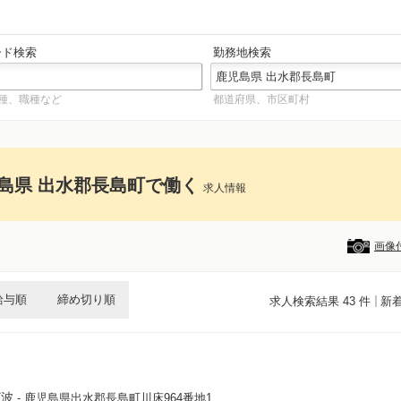
ード検索
勤務地検索
種、職種など
都道府県、市区町村
島県 出水郡長島町で働く
求人情報
画像
給与順
締め切り順
求人検索結果 43 件
新
ざ波
- 鹿児島県出水郡長島町川床964番地1