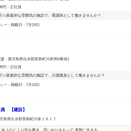
00円
- 正社員
可☆家庭的な雰囲気の施設で、看護師として働きませんか？
-
掲載日：7月24日
ドレー
ざ波
- 鹿児島県出水郡長島町川床964番地1
00円
- 正社員
可☆家庭的な雰囲気の施設で、介護職員として働きませんか？
-
掲載日：7月24日
ドレー
務員 【建設】
鹿児島県出水郡長島町川床１６１７
、向上心により技を磨き、思いやりをもって 真勢に生きる。