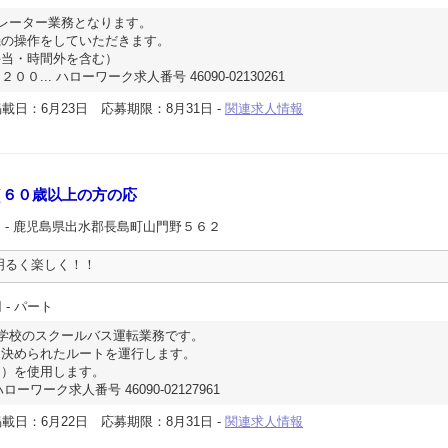
レーター業務となります。
の操作をしていただきます。
手当・時間外を含む）
... ハローワーク求人番号 46090-02130261
載日：6月23日
応募期限：8月31日
-
関連求人情報
（６０歳以上の方の応
ス
- 鹿児島県出水郡長島町山門野５６２
明るく楽しく！！
円
- パート
学校のスクールバス運転業務です。
に決められたルートを運行します。
ｍ）を使用します。
ローワーク求人番号 46090-02127961
載日：6月22日
応募期限：8月31日
-
関連求人情報