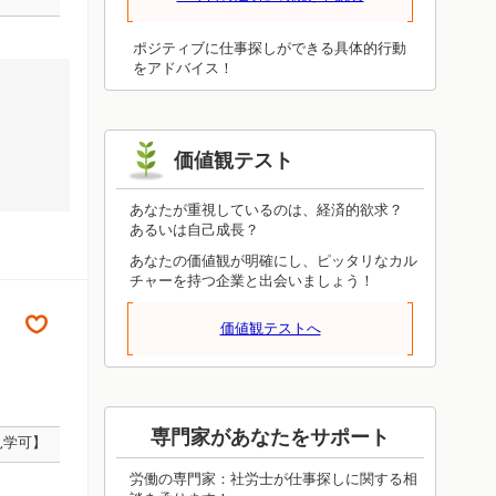
ことが必ず役立ちます。眺めるだけでは
わかったつもりにしかならず、体験しな
ければ得られないものです。今日は体験
ポジティブに仕事探しができる具体的行動
することを重視してみてください。上手
をアドバイス！
くいったかどうかは、いずれ見えてきま
す。今日の結果に一喜一憂しないで、成
功しても失敗しても、周りへの感謝を忘
れないようにしてください。
価値観テスト
あなたが重視しているのは、経済的欲求？
あるいは自己成長？
あなたの価値観が明確にし、ピッタリなカル
チャーを持つ企業と出会いましょう！
価値観テストへ
専門家があなたをサポート
見学可】
労働の専門家：社労士が仕事探しに関する相