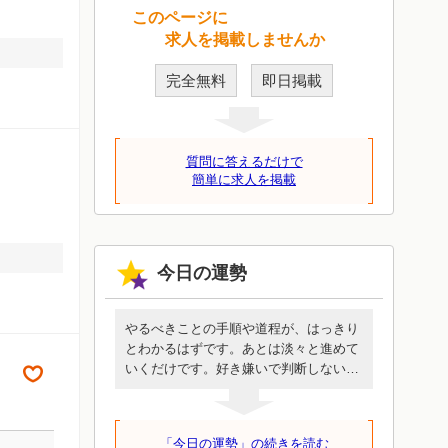
このページに
求人を掲載しませんか
完全無料
即日掲載
質問に答えるだけで
簡単に求人を掲載
今日の運勢
やるべきことの手順や道程が、はっきり
とわかるはずです。あとは淡々と進めて
いくだけです。好き嫌いで判断しないで
ください。誰も代わってくれないあなた
にしか行けない道です。めんどうに見え
ても簡単に見えても、この一歩を進める
「今日の運勢」の続きを読む