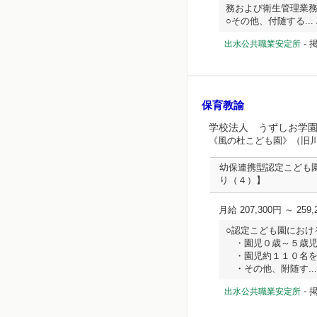
務および衛生管理業
○その他、付随する... 
-
掲
出水公共職業安定所
保育教諭
学校法人 うずしお学
《風の杜こども園》（旧
幼保連携型認定こども
り（４）】
月給 207,300円 ～ 259,
○認定こども園におけ
・園児０歳～５歳児
・園児約１１０名を
・その他、附随す... ハ
-
掲
出水公共職業安定所