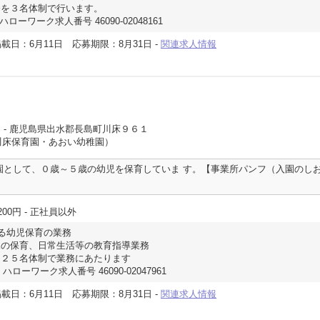
務を３名体制で行います。
ハローワーク求人番号 46090-02048161
載日：6月11日
応募期限：8月31日
-
関連求人情報
園
- 鹿児島県出水郡長島町川床９６１
川床保育園・あおい幼稚園）
園として、０歳～５歳の幼児を保育していま す。【事業所パンフ（入園のし
200円
- 正社員以外
る幼児保育の業務
の保育、日常生活等の教育指導業務
２５名体制で業務にあたります
ローワーク求人番号 46090-02047961
載日：6月11日
応募期限：8月31日
-
関連求人情報