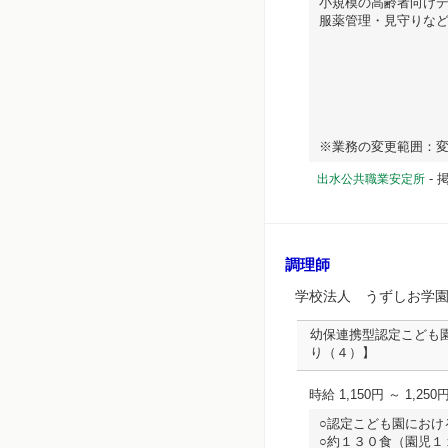
小規模の高齢者向け
服薬管理・見守りな
※業務の変更範囲：変更なし
-
掲
出水公共職業安定所
調理師
学校法人 うずしお学
幼保連携型認定こども
り（４）】
時給 1,150円 ～ 1,250
○認定こども園におけ
○約１３０食（園児１