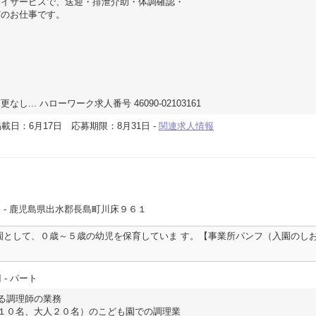
デイサービスで、送迎・排泄介助・体調確認・
どのお仕事です。
... ハローワーク求人番号 46090-02103161
載日：6月17日
応募期限：8月31日
-
関連求人情報
園
- 鹿児島県出水郡長島町川床９６１
園として、０歳～５歳の幼児を保育していま す。【事業所パンフ（入園のし
円
- パート
る調理師の業務
１０名、大人２０名）のこども園での調理業