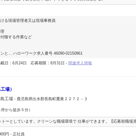
員
おける現場管理者又は現場事務員
理
付随する作業など
.. ハローワーク求人番号 46090-02150861
載日：6月24日
応募期限：8月31日
-
関連求人情報
島工場）
長島工場
- 鹿児島県出水郡長島町鷹巣２２７２－３
ス停から徒歩５分）
ットーとしています。クリーンな職場環境で 仕事ができます。【応募前職場
900円
- 正社員