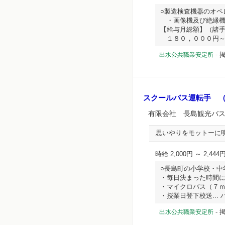
○製造検査機器のオペ
・画像機及び絶縁機
【給与月総額】（諸
１８０，０００円～２００
-
掲
出水公共職業安定所
スクールバス運転手 
有限会社 長島観光バ
思いやりをモットーに
時給 2,000円 ～ 2,444
○長島町の小学校・中
・毎日決まった時間
・マイクロバス（７
・授業日登下校送... ハ
-
掲
出水公共職業安定所