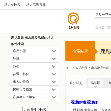
求人を検索
求人広告掲載
フリーワ
会社名、業
仕事探
しの求
鹿児島県 出水郡長島町の求人
人サイ
条件検索
トQ-JiN
鹿児
検索結果
雇用形態
地域
職種
TOP
鹿児島県
出水郡長島町
待遇・都合
求人の特徴
並び替え
掲載順
掲載日で検索
応募期限で検索
看護師/准看護師
特別養護老人ホームさ