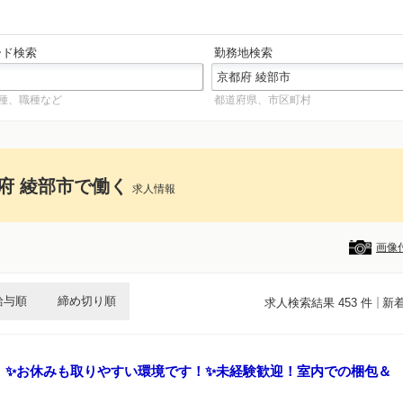
ード検索
勤務地検索
種、職種など
都道府県、市区町村
府 綾部市で働く
求人情報
画像
給与順
締め切り順
求人検索結果 453 件
新
】✨お休みも取りやすい環境です！✨未経験歓迎！室内での梱包＆