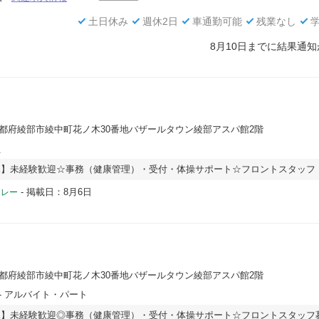
土日休み
週休2日
車通勤可能
残業なし
8月10日までに結果通
京都府綾部市綾中町花ノ木30番地バザールタウン綾部アスパ館2階
員
木】未経験歓迎☆事務（健康管理）・受付・体操サポート☆フロントスタッフ
-
掲載日：8月6日
ドレー
京都府綾部市綾中町花ノ木30番地バザールタウン綾部アスパ館2階
- アルバイト・パート
木】未経験歓迎◎事務（健康管理）・受付・体操サポート☆フロントスタッフ