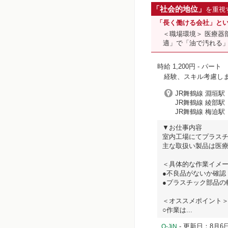
「社会的地位」
を重視
「長く働ける会社」と
＜職場環境＞ 医療器
適」で「油で汚れる
時給 1,200円
- パート
経験、スキル考慮し
JR舞鶴線 淵垣駅（
JR舞鶴線 綾部駅（
JR舞鶴線 梅迫駅（
▼お仕事内容
室内工場にてプラス
主な取扱い製品は医
＜具体的な作業イメ
●不良品がないか確認
●プラスチック部品の
＜オススメポイント
○作業は...
- 更新日：8月6日
Q-JiN