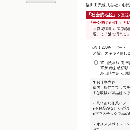
福田工業株式会社
- 京
「社会的地位」
を重視
「長く働ける会社」と
＜職場環境＞ 医療器
適」で「油で汚れる
時給 1,230円
- パート
経験、スキル考慮し
JR山陰本線 高津
JR舞鶴線 綾部駅（
JR山陰本線 石原
▼お仕事内容
室内工場にてプラス
主な取扱い製品は医
＜具体的な作業イメ
●不良品がないか確認
●プラスチック部品の
＜オススメポイント
○作...