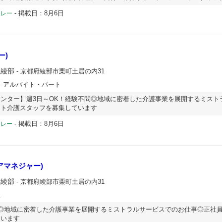
-
掲載日：8月6日
ドレー
ー)
ー綾部
- 京都府綾部市栗町土居の内31
- アルバイト・パート
ンター】週3日～OK！経験不問◎地域に密着した介護事業を展開するミスト
ート介護スタッフを募集しています
-
掲載日：8月6日
ドレー
アマネジャー)
ー綾部
- 京都府綾部市栗町土居の内31
員
◎地域に密着した介護事業を展開するミストラルサービスでのお仕事◎正社
ています