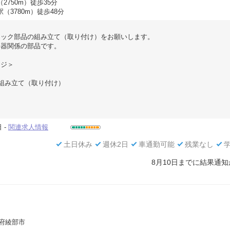
2750m）徒歩35分
駅（3780m）徒歩48分
チック部品の組み立て（取り付け）をお願いします。
療器関係の部品です。
ージ＞
組み立て（取り付け）
＞
 -
関連求人情報
土日休み
週休2日
車通勤可能
残業なし
8月10日までに結果通
都府綾部市