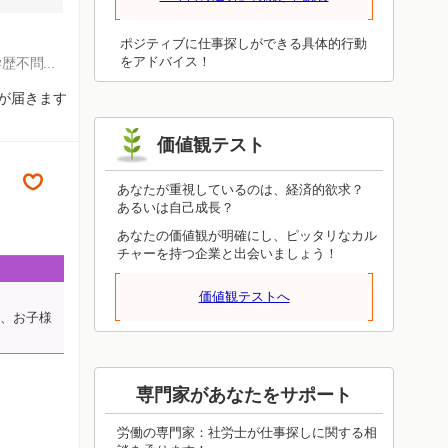
ことが必ず役立ちます。眺めるだけでは
わかったつもりにしかならず、体験しな
ければ得られないものです。今日は体験
ポジティブに仕事探しができる具体的行動
することを重視してみてください。上手
をアドバイス！
学歴不問
くいったかどうかは、いずれ見えてきま
知が届きます
す。今日の結果に一喜一憂しないで、成
功しても失敗しても、周りへの感謝を忘
れないようにしてください。
価値観テスト
あなたが重視しているのは、経済的欲求？
あるいは自己成長？
あなたの価値観が明確にし、ピッタリなカル
チャーを持つ企業と出会いましょう！
価値観テストへ
た、お子様
専門家があなたをサポート
労働の専門家：社労士が仕事探しに関する相