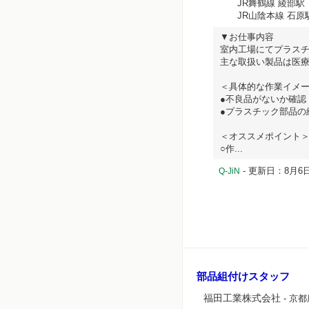
JR舞鶴線 綾部駅（
JR山陰本線 石原
▼お仕事内容
室内工場にてプラス
主な取扱い製品は医
＜具体的な作業イメ
●不良品がないか確認
●プラスチック部品の
＜オススメポイント
○作...
- 更新日：8月6日
Q-JiN
部品組付けスタッフ
福田工業株式会社
- 京