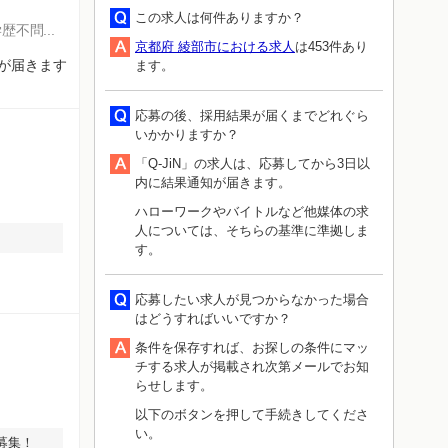
この求人は何件ありますか？
学歴不問
京都府 綾部市における求人
は453件あり
知が届きます
ます。
応募の後、採用結果が届くまでどれぐら
いかかりますか？
「Q-JiN」の求人は、応募してから3日以
内に結果通知が届きます。
ハローワークやバイトルなど他媒体の求
人については、そちらの基準に準拠しま
す。
応募したい求人が見つからなかった場合
はどうすればいいですか？
条件を保存すれば、お探しの条件にマッ
チする求人が掲載され次第メールでお知
らせします。
以下のボタンを押して手続きしてくださ
い。
募集！