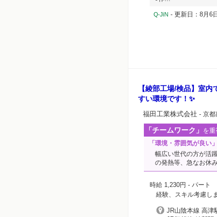
- 更新日：8月6日
Q-JiN
【綾部工場/検品】室内
すい環境です！✨
福田工業株式会社
- 京
「チームワーク」
を重
「環境・雰囲気が良い
幅広い世代の方が活
の発熱等、急なお休み
時給 1,230円
- パート
経験、スキル考慮し
JR山陰本線 高津