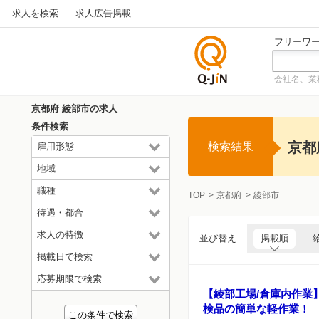
求人を検索
求人広告掲載
フリーワ
会社名、業
仕事探
しの求
京都府 綾部市の求人
人サイ
条件検索
トQ-JiN
京都
検索結果
雇用形態
地域
職種
TOP
京都府
綾部市
待遇・都合
求人の特徴
並び替え
掲載順
掲載日で検索
応募期限で検索
【綾部工場/倉庫内作業
検品の簡単な軽作業！