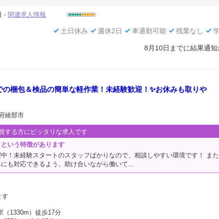
 -
関連求人情報
土日休み
週休2日
車通勤可能
残業なし
8月10日までに結果通
での梱包＆検品の簡単な軽作業！未経験歓迎！✨お休みも取りや
都府綾部市
視する方にピッタリな求人です
」という特徴があります
躍中！未経験スタートのスタッフばかりなので、相談しやすい環境です！ ま
にも対応できるよう、助け合いながら働いて...
ます
駅（1330m）徒歩17分