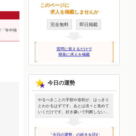
このページに
求人を掲載しませんか
完全無料
即日掲載
で「年中快
質問に答えるだけで
簡単に求人を掲載
今日の運勢
やるべきことの手順や道程が、はっきり
とわかるはずです。あとは淡々と進めて
いくだけです。好き嫌いで判断しないで
ください。誰も代わってくれないあなた
にしか行けない道です。めんどうに見え
ても簡単に見えても、この一歩を進める
「今日の運勢」の続きを読む