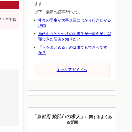
ます。
以下、最新の記事3件です。
で「年中快
昨今の学生が大手企業にばかり行きたがる
理由
自己中心的な性格の同級生が一流企業に就
職できた理由を知りたい
「人をまとめる」のは誰でもできるです
か？
キャリアガイドへ
「京都府 綾部市の求人」
に関するよくあ
る質問