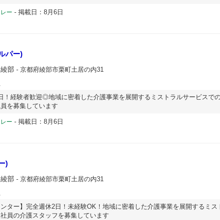
-
掲載日：8月6日
ドレー
ルパー)
ー綾部
- 京都府綾部市栗町土居の内31
員
日！経験者歓迎◎地域に密着した介護事業を展開するミストラルサービスで
職員を募集しています
-
掲載日：8月6日
ドレー
ー)
ー綾部
- 京都府綾部市栗町土居の内31
員
ンター】完全週休2日！未経験OK！地域に密着した介護事業を展開するミス
正社員の介護スタッフを募集しています