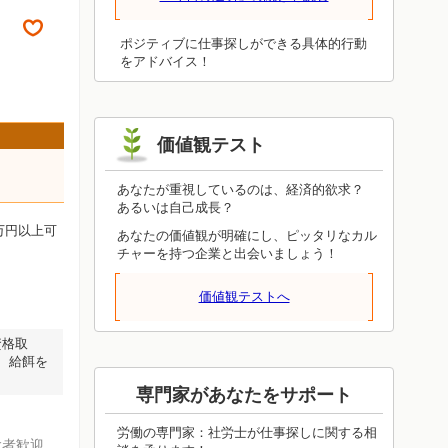
ことが必ず役立ちます。眺めるだけでは
わかったつもりにしかならず、体験しな
ければ得られないものです。今日は体験
ポジティブに仕事探しができる具体的行動
することを重視してみてください。上手
をアドバイス！
くいったかどうかは、いずれ見えてきま
す。今日の結果に一喜一憂しないで、成
功しても失敗しても、周りへの感謝を忘
れないようにしてください。
価値観テスト
あなたが重視しているのは、経済的欲求？
あるいは自己成長？
万円以上可
あなたの価値観が明確にし、ピッタリなカル
チャーを持つ企業と出会いましょう！
価値観テストへ
資格取
、給餌を
専門家があなたをサポート
労働の専門家：社労士が仕事探しに関する相
験者歓迎