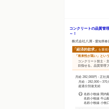
コンクリートの品質管
～！
株式会社八洲
- 愛知県春
「経済的欲求」
を重視
「将来性が高い」とい
コンクリート技士・主
目指せる。品質管理プ
月給 282,000円
- 正社
月給：282,000～370
超過分別途支給
名鉄小牧線 間内駅
名鉄小牧線 牛山駅
名鉄小牧線 小牧口