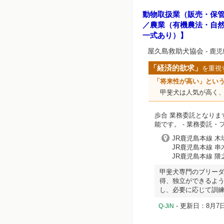
動物取扱業（販売・保
／農業（有機農法・自
一式あり）】
屋久島救助犬協会
- 鹿
「経済的欲求」
を重視
「将来性が高い」とい
甲斐犬は人気が高く
歩合 業務委託となりま
能です。
- 業務委託・
JR鹿児島本線 木
JR鹿児島本線 串
JR鹿児島本線 隈
甲斐犬専門のブリーダ
得、独立ができるよう
し、必要に応じて訓練
- 更新日：8月7日
Q-JiN