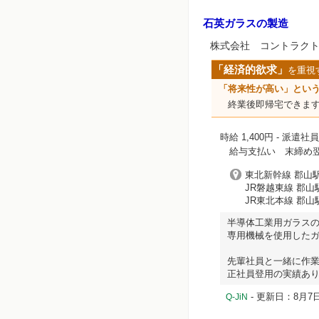
石英ガラスの製造
株式会社 コントラク
「経済的欲求」
を重視
「将来性が高い」とい
終業後即帰宅できます
時給 1,400円
- 派遣社員
給与支払い 末締め翌
東北新幹線 郡山駅
JR磐越東線 郡山
JR東北本線 郡山
半導体工業用ガラス
専用機械を使用した
先輩社員と一緒に作
正社員登用の実績あ
- 更新日：8月7日
Q-JiN