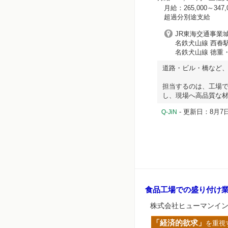
月給：265,000～347
超過分別途支給
JR東海交通事業城
名鉄犬山線 西春駅
名鉄犬山線 徳重・
道路・ビル・橋など
担当するのは、工場
し、現場へ高品質な材
- 更新日：8月7日
Q-JiN
食品工場での盛り付け
株式会社ヒューマンイ
「経済的欲求」
を重視