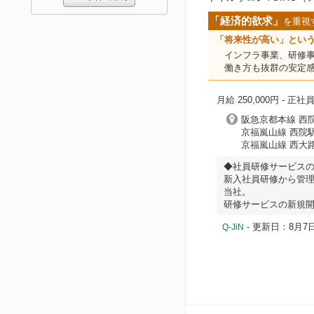
「経済的欲求」
を重視
「将来性が高い」とい
インフラ事業、研修
働き方も抜群の安定
月給 250,000円
- 正社
阪急京都本線 西院
京福嵐山線 西院駅
京福嵐山線 西大路
◆社員研修サービス
新入社員研修から管
当社。
研修サービスの新規
- 更新日：8月7日
Q-JiN