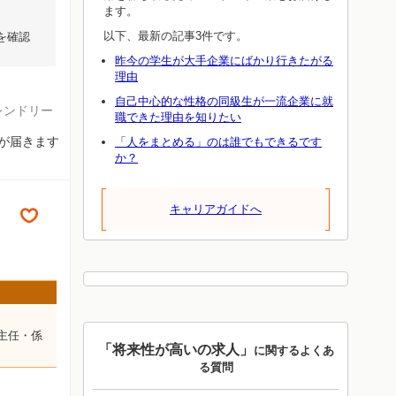
ます。
以下、最新の記事3件です。
を確認
昨今の学生が大手企業にばかり行きたがる
理由
自己中心的な性格の同級生が一流企業に就
レンドリー
職できた理由を知りたい
知が届きます
「人をまとめる」のは誰でもできるです
か？
キャリアガイドへ
主任・係
「将来性が高いの求人」
に関するよくあ
る質問