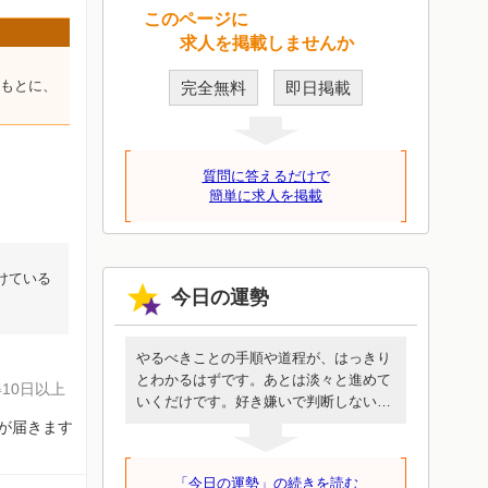
このページに
求人を掲載しませんか
をもとに、
完全無料
即日掲載
質問に答えるだけで
簡単に求人を掲載
けている
今日の運勢
やるべきことの手順や道程が、はっきり
とわかるはずです。あとは淡々と進めて
10日以上
いくだけです。好き嫌いで判断しないで
ください。誰も代わってくれないあなた
知が届きます
にしか行けない道です。めんどうに見え
ても簡単に見えても、この一歩を進める
「今日の運勢」の続きを読む