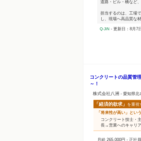
道路・ビル・橋など
担当するのは、工場
し、現場へ高品質な材
- 更新日：8月7日
Q-JiN
コンクリートの品質管
～！
株式会社八洲
- 愛知県
「経済的欲求」
を重視
「将来性が高い」とい
コンクリート技士・
長→営業へのキャリア
月給 265,000円
- 正社