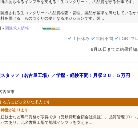
、街のあらゆるインフラを支える「生コンクリート」の品質を守る仕事です。
で製造される生コンクリートの品質検査・管理。製品が基準を満たしているか
料を届ける、ものづくりの要となるポジションです。製...
 -
関連求人情報
土日休み
年齢不問
LGBTフ
8月10日までに結果通
理スタッフ（名古屋工場）／学歴・経験不問！月収２６．５万円
北名古屋市
する方にピッタリな求人です
う特徴があります
主任技士など専門資格が取得でき（受験費用全額会社負担）、品質管理プロ→
パスあり。北名古屋工場で地域インフラを支える...
員