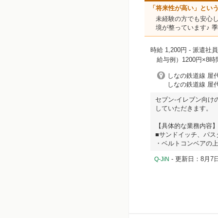
「将来性が高い」とい
未経験の方でも安心し
境が整っています♪ 季
時給 1,200円
- 派遣社員
給与例）1200円×8時間
しなの鉄道線 屋代
しなの鉄道線 屋代
セブン‐イレブン向け
していただきます。
【具体的な業務内容
■サンドイッチ、パス
・ベルトコンベアの上
- 更新日：8月7日
Q-JiN