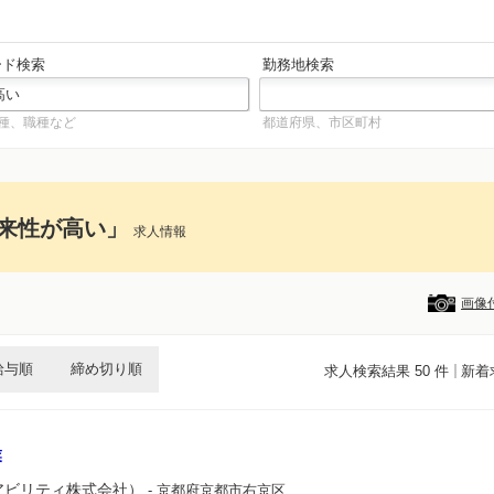
ード検索
勤務地検索
種、職種など
都道府県、市区町村
来性が高い」
求人情報
画像
給与順
締め切り順
求人検索結果 50 件
新着
業
（アビリティ株式会社）
- 京都府京都市右京区