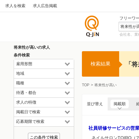
求人を検索
求人広告掲載
フリーワ
会社名、業
仕事探
しの求
将来性が高いの求人
人サイ
条件検索
トQ-JiN
「将
検索結果
雇用形態
地域
職種
TOP
将来性が高い
待遇・都合
求人の特徴
並び替え
掲載順
掲載日で検索
応募期限で検索
社員研修サービスの営
ネイルサロンTOIRO