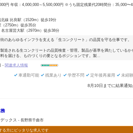
,000円 年収：4,000,000～5,500,000円 ※うち固定残業代20時間分：35,000〜4
北線 比良駅（1520m）徒歩19分
（2750m）徒歩35分
名古屋芸大駅（2970m）徒歩38分
、街のあらゆるインフラを支える「生コンクリート」の品質を守る仕事です。
で製造される生コンクリートの品質検査・管理。製品が基準を満たしているか
料を届ける、ものづくりの要となるポジションです。製...
 -
関連求人情報
車通勤可能
残業あり
学歴不問
定年後再雇用
未経
8月10日までに結果通
業務
ンデックス
- 長野県千曲市
する方にピッタリな求人です