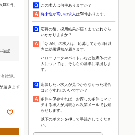
5,000円、
この求人は何件ありますか？
将来性が高いの求人
は50件あります。
応募の後、採用結果が届くまでどれぐら
いかかりますか？
「Q-JiN」の求人は、応募してから3日以
内に結果通知が届きます。
を確認
ハローワークやバイトルなど他媒体の求
人については、そちらの基準に準拠しま
す。
験者歓迎
応募したい求人が見つからなかった場合
知が届きます
はどうすればいいですか？
条件を保存すれば、お探しの条件にマッ
チする求人が掲載され次第メールでお知
らせします。
以下のボタンを押して手続きしてくださ
い。