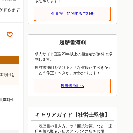
談を承ります！
知が届きます
仕事探しに関するご相談
履歴書添削
求人サイト運営20年以上の担当者が無料で添
削します。
履歴書添削を受けると「なぜ修正すべきか」
「どう修正すべきか」がわかります！
0万円を
履歴書添削へ
8,000円、
キャリアガイド【社労士監修】
「履歴書の書き方」や「面接対策」など、採
用を勝ち取るためのアドバイス集をお届けし