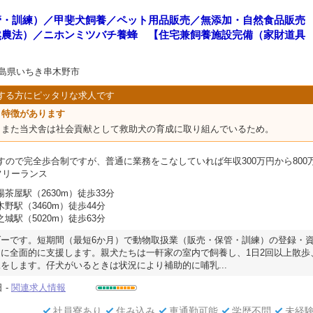
管・訓練）／甲斐犬飼養／ペット用品販売／無添加・自然食品販売
然農法）／ニホンミツバチ養蜂 【住宅兼飼養施設完備（家財道具
児島県いちき串木野市
する方にピッタリな求人です
う特徴があります
、また当犬舎は社会貢献として救助犬の育成に取り組んでいるため。
すので完全歩合制ですが、普通に業務をこなしていれば年収300万円から800
フリーランス
場茶屋駅（2630m）徒歩33分
木野駅（3460m）徒歩44分
之城駅（5020m）徒歩63分
ーです。短期間（最短6か月）で動物取扱業（販売・保管・訓練）の登録・
に全面的に支援します。親犬たちは一軒家の室内で飼養し、1日2回以上散歩
をします。仔犬がいるときは状況により補助的に哺乳...
 -
関連求人情報
社員寮あり
住み込み
車通勤可能
学歴不問
未経