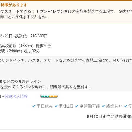
う特徴があります
てスタートできる！ セブン‐イレブン向けの商品を製造する工場で、 魅力的
節ごとに変化する商品を作...
×21日+残業代＝216,600円
高校前駅（1580m）徒歩20分
駅（2490m）徒歩32分
のサンドイッチ、パスタ、デザートなどを製造する食品工場にて、盛り付け作
】
タなどの軽食製造ライン
を流れてくるパンや容器に、調理済の具材を盛付す...
 -
関連求人情報
平日休み
週休2日
車通勤可能
残業あり
8月10日までに結果通