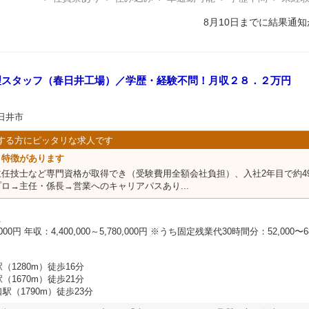
8月10日までに結果通
理スタッフ（春日井工場）／学歴・経験不問！月収２８．２万円
日井市
する方にピッタリな求人です
う特徴があります
任技士など専門資格が取得でき（受験費用全額会社負担）、入社2年目で約49
ロ→主任・係長→営業へのキャリアパスあり...
員
,000円 年収：4,400,000～5,780,000円 ※うち固定残業代30時間分：52,000〜6
（1280m）徒歩16分
（1670m）徒歩21分
駅（1790m）徒歩23分