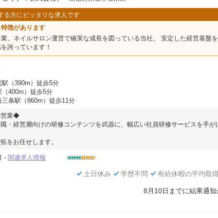
する方にピッタリな求人です
う特徴があります
事業、ネイルサロン運営で確実な成長を図っている当社。 安定した経営基盤
感を誇っています！
員
駅（390m）徒歩5分
（400m）徒歩5分
三条駅（860m）徒歩11分
の営業◆
理職・経営層向けの研修コンテンツを武器に、幅広い社員研修サービスを手が
開拓をお任せします。
 -
関連求人情報
土日休み
学歴不問
有給休暇の平均取得
8月10日までに結果通