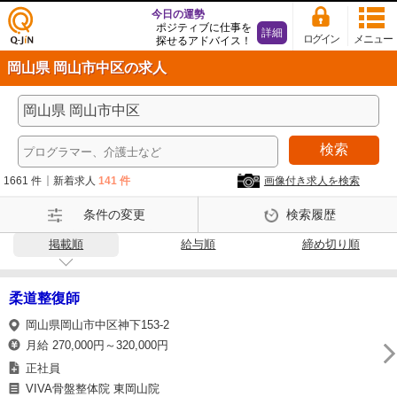
今日の運勢
ポジティブに仕事を
詳細
ログイン
メニュー
探せるアドバイス！
仕事
岡山県 岡山市中区の求人
探し
の求
人サ
イト
検索
Q-Ji
N
1661 件
新着求人
141 件
画像付き求人を検索
条件の変更
検索履歴
掲載順
給与順
締め切り順
柔道整復師
岡山県岡山市中区神下153-2
月給 270,000円～320,000円
正社員
VIVA骨盤整体院 東岡山院