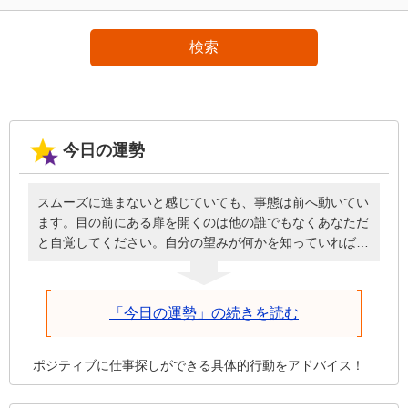
検索
今日の運勢
スムーズに進まないと感じていても、事態は前へ動いてい
ます。目の前にある扉を開くのは他の誰でもなくあなただ
と自覚してください。自分の望みが何かを知っていれば、
必要なときに頭を下げてお願いしたり、周囲に援助しても
らったりと謙虚な姿勢で臨めるはず。誰のせいにもせず自
分が歩を進めることを前提に、深刻にならず明るく元気に
「今日の運勢」の続きを読む
話しかけた方が、今日は物事がうまくいきます。
ポジティブに仕事探しができる具体的行動をアドバイス！