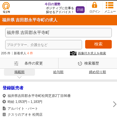
今日の運勢
ポジティブに仕事を
詳細
ログイン
メニュー
探せるアドバイス！
仕事
福井県 吉田郡永平寺町の求人
探し
の求
人サ
イト
検索
Q-Ji
N
205 件
新着求人
4 件
画像付き求人を検索
条件の変更
検索履歴
掲載順
給与順
締め切り順
登録販売者
福井県吉田郡永平寺町松岡芝原2丁目86番
時給 1,053円～1,183円
アルバイト・パート
クスリのアオキ 松岡店