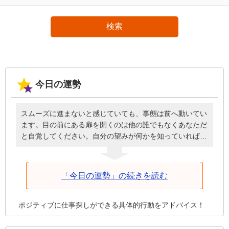
検索
今日の運勢
スムーズに進まないと感じていても、事態は前へ動いてい
ます。目の前にある扉を開くのは他の誰でもなくあなただ
と自覚してください。自分の望みが何かを知っていれば、
必要なときに頭を下げてお願いしたり、周囲に援助しても
らったりと謙虚な姿勢で臨めるはず。誰のせいにもせず自
分が歩を進めることを前提に、深刻にならず明るく元気に
「今日の運勢」の続きを読む
話しかけた方が、今日は物事がうまくいきます。
ポジティブに仕事探しができる具体的行動をアドバイス！