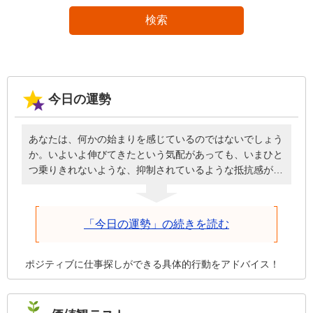
検索
今日の運勢
あなたは、何かの始まりを感じているのではないでしょう
か。いよいよ伸びてきたという気配があっても、いまひと
つ乗りきれないような、抑制されているような抵抗感があ
るかもしれません。しかし、いま始めることは時間をかけ
て環境を整えながら伸び続けるので、諦めさえしなければ
進み続けます。投げ出してしまったらそこで終了です。焦
「今日の運勢」の続きを読む
って無理を押し通さず、しっかり根差していけるように状
況を整えてください。それが前進につながります。
ポジティブに仕事探しができる具体的行動をアドバイス！