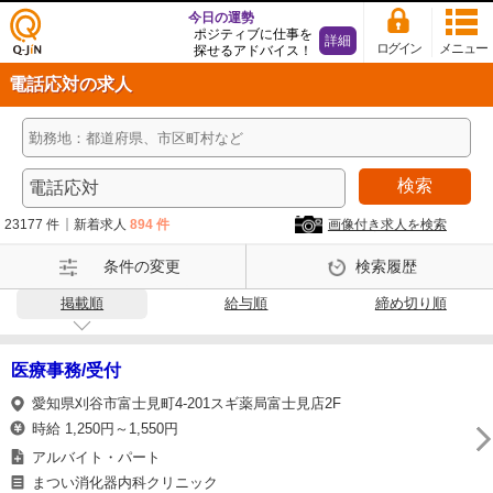
今日の運勢
ポジティブに仕事を
詳細
ログイン
メニュー
探せるアドバイス！
仕事
電話応対の求人
探し
の求
人サ
イト
検索
Q-Ji
N
23177 件
新着求人
894 件
画像付き求人を検索
条件の変更
検索履歴
掲載順
給与順
締め切り順
医療事務/受付
愛知県刈谷市富士見町4-201スギ薬局富士見店2F
時給 1,250円～1,550円
アルバイト・パート
まつい消化器内科クリニック