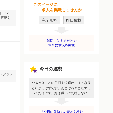
このページに
求人を掲載しませんか
日125
い環境を
完全無料
即日掲載
質問に答えるだけで
簡単に求人を掲載
今日の運勢
ンスタッフ
やるべきことの手順や道程が、はっきり
とわかるはずです。あとは淡々と進めて
いくだけです。好き嫌いで判断しないで
ください。誰も代わってくれないあなた
にしか行けない道です。めんどうに見え
ても簡単に見えても、この一歩を進める
「今日の運勢」の続きを読む