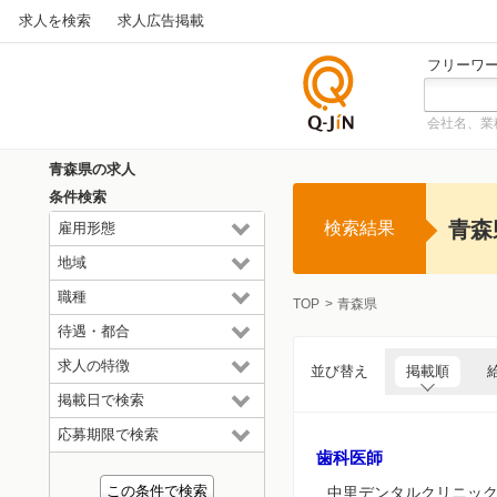
求人を検索
求人広告掲載
フリーワ
会社名、業
仕事探
しの求
青森県の求人
人サイ
条件検索
トQ-JiN
青森
検索結果
雇用形態
地域
職種
TOP
青森県
待遇・都合
求人の特徴
並び替え
掲載順
掲載日で検索
応募期限で検索
歯科医師
中里デンタルクリニック