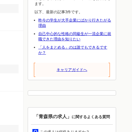
ます。
！
以下、最新の記事3件です。
昨今の学生が大手企業にばかり行きたがる
理由
自己中心的な性格の同級生が一流企業に就
職できた理由を知りたい
「人をまとめる」のは誰でもできるです
か？
キャリアガイドへ
「青森県の求人」
に関するよくある質問
この求人は何件ありますか？