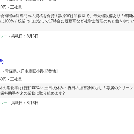
10円
- 正社員
補綴歯科専門医の資格を保持 / 診療室は半個室で、最先端設備あり / 年間休
ぼ100% / 残業はほぼなしで17時台に退勤可など社労士管理のもと働きやす
-
掲載日：8月6日
ドレー
)
.
- 青森県八戸市鷹匠小路12番地1
50円
- 正社員
休の消化率はほぼ100%✨️ 土日祝休み・祝日の振替診療なし / 専属のクリー
歯科助手本来の業務に取り組めます?
-
掲載日：8月6日
ドレー