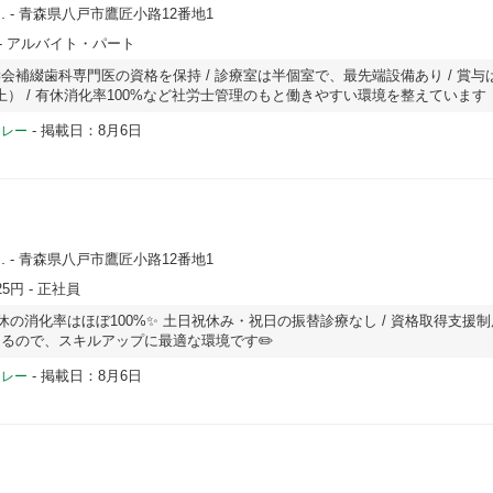
.
- 青森県八戸市鷹匠小路12番地1
- アルバイト・パート
会補綴歯科専門医の資格を保持 / 診療室は半個室で、最先端設備あり / 賞与
以上） / 有休消化率100%など社労士管理のもと働きやすい環境を整えています
-
掲載日：8月6日
ドレー
.
- 青森県八戸市鷹匠小路12番地1
25円
- 正社員
休の消化率はほぼ100%✨️ 土日祝休み・祝日の振替診療なし / 資格取得支援
るので、スキルアップに最適な環境です✏️
-
掲載日：8月6日
ドレー