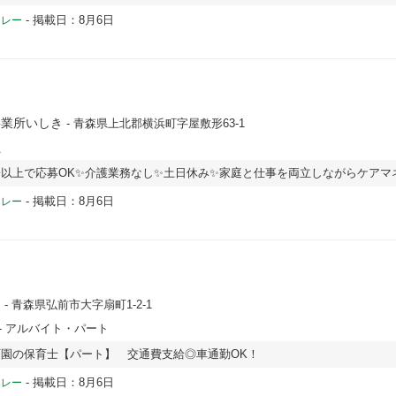
-
掲載日：8月6日
ドレー
事業所いしき
- 青森県上北郡横浜町字屋敷形63-1
員
以上で応募OK✨介護業務なし✨土日休み✨家庭と仕事を両立しながらケアマ
-
掲載日：8月6日
ドレー
）
- 青森県弘前市大字扇町1-2-1
- アルバイト・パート
園の保育士【パート】 交通費支給◎車通勤OK！
-
掲載日：8月6日
ドレー