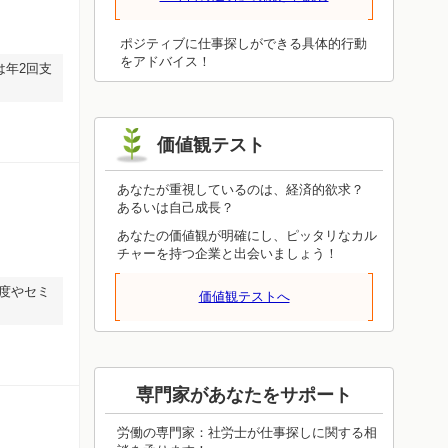
ことが必ず役立ちます。眺めるだけでは
わかったつもりにしかならず、体験しな
ければ得られないものです。今日は体験
ポジティブに仕事探しができる具体的行動
することを重視してみてください。上手
をアドバイス！
は年2回支
くいったかどうかは、いずれ見えてきま
す。今日の結果に一喜一憂しないで、成
功しても失敗しても、周りへの感謝を忘
れないようにしてください。
価値観テスト
あなたが重視しているのは、経済的欲求？
あるいは自己成長？
あなたの価値観が明確にし、ピッタリなカル
チャーを持つ企業と出会いましょう！
制度やセミ
価値観テストへ
専門家があなたをサポート
労働の専門家：社労士が仕事探しに関する相