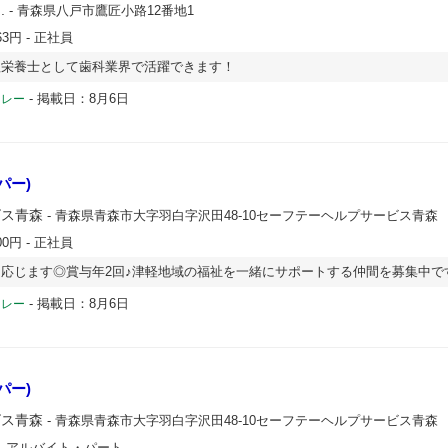
.
- 青森県八戸市鷹匠小路12番地1
63円
- 正社員
理栄養士として歯科業界で活躍できます！
-
掲載日：8月6日
ドレー
パー)
ビス青森
- 青森県青森市大字羽白字沢田48-10セーフテーヘルプサービス青森
00円
- 正社員
応じます◎賞与年2回♪津軽地域の福祉を一緒にサポートする仲間を募集中で
-
掲載日：8月6日
ドレー
パー)
ビス青森
- 青森県青森市大字羽白字沢田48-10セーフテーヘルプサービス青森
- アルバイト・パート