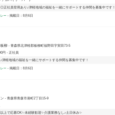
◎正社員登用あり♪津軽地域の福祉を一緒にサポートする仲間を募集中です
-
掲載日：8月6日
ドレー
ス板柳
- 青森県北津軽郡板柳町福野田字実田73-5
00円
- 正社員
回♪津軽地域の福祉を一緒にサポートする仲間を募集中です！
-
掲載日：8月6日
ドレー
ウン
- 青森県青森市港町2丁目15-9
員
以上で応募OK✨未経験歓迎✨介護業務なし♪土日休み✨