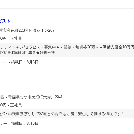
ピスト
前市和徳町223アビタシオン207
00円
- 正社員
テティシャン/セラピスト募集中★未経験・無資格26万～★準備支度金10万円
育休消化率ほぼ100％★研修充実
-
掲載日：8月6日
ドレー
寿園
- 青森県むつ市大畑町大赤川29-4
00円
- 正社員
勤OK◎残業ほぼなしで家庭との両立も可能！安心して働ける環境です！
-
掲載日：8月6日
ドレー