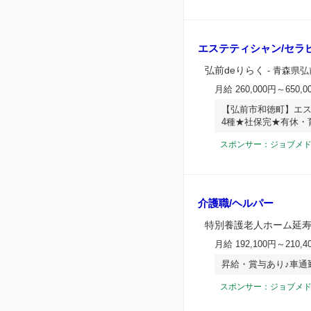
エステティシャン/セラ
弘前deりらく
- 青森県弘
月給 260,000円～650,0
【弘前市和徳町】エス
4種★社保完★有休・
スポンサー：ジョブメ
介護職/ヘルパー
特別養護老人ホーム延
月給 192,100円～210,4
昇給・賞与あり♪車通
スポンサー：ジョブメ