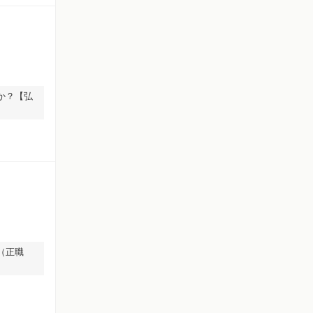
か？【弘
（正職