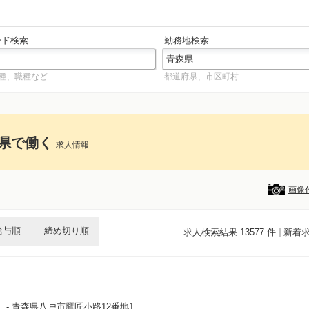
ード検索
勤務地検索
種、職種など
都道府県、市区町村
県で働く
求人情報
画像
給与順
締め切り順
求人検索結果 13577 件
新着
.
- 青森県八戸市鷹匠小路12番地1